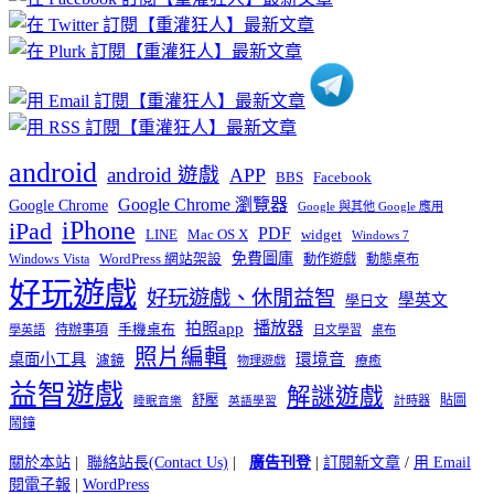
分
類
android
android 遊戲
APP
BBS
Facebook
Google Chrome 瀏覽器
Google Chrome
Google 與其他 Google 應用
iPhone
iPad
PDF
widget
LINE
Mac OS X
Windows 7
免費圖庫
Windows Vista
WordPress 網站架設
動作遊戲
動態桌布
好玩遊戲
好玩遊戲、休閒益智
學英文
學日文
播放器
拍照app
待辦事項
手機桌布
學英語
日文學習
桌布
照片編輯
桌面小工具
環境音
濾鏡
療癒
物理遊戲
益智遊戲
解謎遊戲
舒壓
貼圖
計時器
睡眠音樂
英語學習
鬧鐘
關於本站
|
聯絡站長(Contact Us)
|
廣告刊登
|
訂閱新文章
/
用 Email
閱電子報
|
WordPress