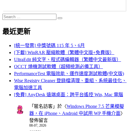
Search
Search
for:
最近更新
[統一發票] 中獎號碼 115 年 5、6月
[下載] WinRAR 壓縮軟體（繁體中文版+免費版）
UltraEdit 純文字、程式碼編輯器（繁體中文最新版）
OCCT 燒機測試軟體（超頻檢測必備工具）
PerformanceTest 電腦效能、運作速度測試軟體(中文版)
Wise Registry Cleaner 登錄檔清理、重組、系統最佳化、
電腦加速工具
[免費] AnyDesk 遠端桌面：跨平台遙控 Win, Mac 電腦
「
匿名訪客
」於〈
Windows Phone 7.5 芒果模擬
器，在 iPhone、Android 中試用 WP 手機介面
〉
發佈留言
08-07, 2026