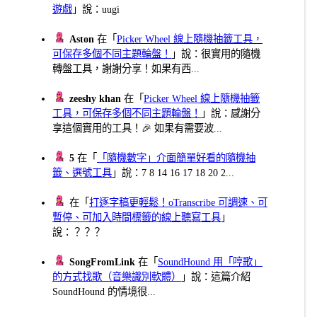
遊戲
」說：uugi
Aston
在「
Picker Wheel 線上隨機抽籤工具，
可保存多個不同主題輪盤！
」說：很實用的隨機
轉盤工具，謝謝分享！如果有西...
zeeshy khan
在「
Picker Wheel 線上隨機抽籤
工具，可保存多個不同主題輪盤！
」說：感謝分
享這個實用的工具！🎉 如果有需要波...
5
在「
「隨機數字」介面簡單好看的隨機抽
籤、選號工具
」說：7 8 14 16 17 18 20 2...
在「
打逐字稿更輕鬆！oTranscribe 可調速、可
暫停、可加入時間標籤的線上聽寫工具
」
說：？？？
SongFromLink
在「
SoundHound 用「哼歌」
的方式找歌（音樂識別軟體）
」說：這篇介紹
SoundHound 的情境很...