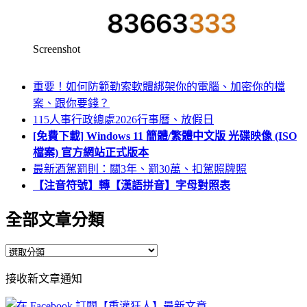
Screenshot
重要！如何防範勒索軟體綁架你的電腦、加密你的檔
案、跟你要錢？
115人事行政總處2026行事曆、放假日
[免費下載] Windows 11 簡體/繁體中文版 光碟映像 (ISO
檔案) 官方網站正式版本
最新酒駕罰則：關3年、罰30萬、扣駕照牌照
【注音符號】轉【漢語拼音】字母對照表
全部文章分類
全
部
接收新文章通知
文
章