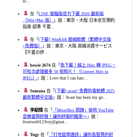
lo...
在「
LINE 電腦版官方下載 2026 最新版
（Win+Mac 版）
」說：東京・大阪 日本女生預約
指南 認準 千夏...
在「
[下載] WinRAR 壓縮軟體（繁體中文版
+免費版）
」說：東京・大阪 高級派遣サービス
【千夏の伊...
bowie 2674
在「
免下載！線上 Heic 轉 JPEG，
可批次處理最多 50 張照片！（Convert Heic to
JPEG）
」說：Love that I can batc...
Sumana
在「
[下載] avast! 免費防毒軟體 2025
最新繁體中文版
」說：Avast has been my go...
李紹煒
在「
「MixerBox 鬧鐘」使用 YouTube
音樂當鬧鈴聲！讓你舒服的醒來～
」說：
liweiwei0123roy@gmai...
Tugy
在「
「打地鼠學唐詩」讓你長智慧的好