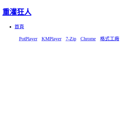
重灌狂人
Menu
Skip
首頁
to
content
PotPlayer
KMPlayer
7-Zip
Chrome
格式工廠