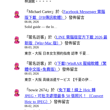
林湖銘。。。。。
「
Michael Carter
」於〈
Facebook Messenger 電腦
版下載（FB傳訊軟體）
〉發佈留言
08-06, 2026
Solid guide — the lo…
「
匿名訪客
」於〈
LINE 電腦版官方下載 2026 最
新版（Win+Mac 版）
〉發佈留言
08-03, 2026
東京・大阪 日本女生預約指南 認準 千夏…
「
匿名訪客
」於〈
[下載] WinRAR 壓縮軟體（繁
體中文版+免費版）
〉發佈留言
08-03, 2026
東京・大阪 高級派遣サービス 【千夏の伊…
「
bowie 2674
」於〈
免下載！線上 Heic 轉
JPEG，可批次處理最多 50 張照片！（Convert
Heic to JPEG）
〉發佈留言
08-02, 2026