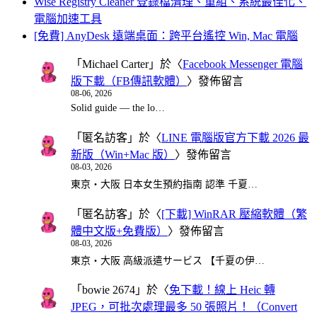
Wise Registry Cleaner 登錄檔清理、重組、系統最佳化、
電腦加速工具
[免費] AnyDesk 遠端桌面：跨平台遙控 Win, Mac 電腦
「
Michael Carter
」於〈
Facebook Messenger 電腦
版下載（FB傳訊軟體）
〉發佈留言
08-06, 2026
Solid guide — the lo…
「
匿名訪客
」於〈
LINE 電腦版官方下載 2026 最
新版（Win+Mac 版）
〉發佈留言
08-03, 2026
東京・大阪 日本女生預約指南 認準 千夏…
「
匿名訪客
」於〈
[下載] WinRAR 壓縮軟體（繁
體中文版+免費版）
〉發佈留言
08-03, 2026
東京・大阪 高級派遣サービス 【千夏の伊…
「
bowie 2674
」於〈
免下載！線上 Heic 轉
JPEG，可批次處理最多 50 張照片！（Convert