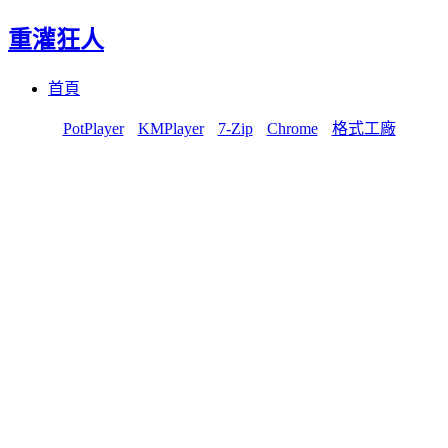
重灌狂人
Menu
Skip
首頁
to
content
PotPlayer
KMPlayer
7-Zip
Chrome
格式工廠