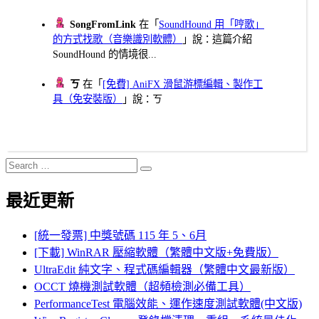
SongFromLink
在「
SoundHound 用「哼歌」
的方式找歌（音樂識別軟體）
」說：這篇介紹
SoundHound 的情境很...
ㄎ
在「
[免費] AniFX 滑鼠游標編輯、製作工
具（免安裝版）
」說：ㄎ
Search
Search
for:
最近更新
[統一發票] 中獎號碼 115 年 5、6月
[下載] WinRAR 壓縮軟體（繁體中文版+免費版）
UltraEdit 純文字、程式碼編輯器（繁體中文最新版）
OCCT 燒機測試軟體（超頻檢測必備工具）
PerformanceTest 電腦效能、運作速度測試軟體(中文版)