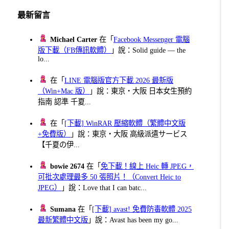
頁
最新留言
Michael Carter
在「
Facebook Messenger 電腦
版下載（FB傳訊軟體）
」說：Solid guide — the
lo...
在「
LINE 電腦版官方下載 2026 最新版
（Win+Mac 版）
」說：東京・大阪 日本女生預約
指南 認準 千夏...
在「
[下載] WinRAR 壓縮軟體（繁體中文版
+免費版）
」說：東京・大阪 高級派遣サービス
【千夏の伊...
bowie 2674
在「
免下載！線上 Heic 轉 JPEG，
可批次處理最多 50 張照片！（Convert Heic to
JPEG）
」說：Love that I can batc...
Sumana
在「
[下載] avast! 免費防毒軟體 2025
最新繁體中文版
」說：Avast has been my go...