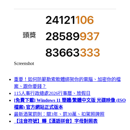
Screenshot
重要！如何防範勒索軟體綁架你的電腦、加密你的檔
案、跟你要錢？
115人事行政總處2026行事曆、放假日
[免費下載] Windows 11 簡體/繁體中文版 光碟映像 (ISO
檔案) 官方網站正式版本
最新酒駕罰則：關3年、罰30萬、扣駕照牌照
【注音符號】轉【漢語拼音】字母對照表