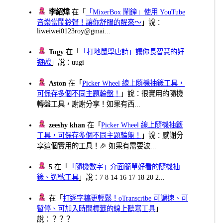
李紹煒
在「
「MixerBox 鬧鐘」使用 YouTube
音樂當鬧鈴聲！讓你舒服的醒來～
」說：
liweiwei0123roy@gmai...
Tugy
在「
「打地鼠學唐詩」讓你長智慧的好
遊戲
」說：uugi
Aston
在「
Picker Wheel 線上隨機抽籤工具，
可保存多個不同主題輪盤！
」說：很實用的隨機
轉盤工具，謝謝分享！如果有西...
zeeshy khan
在「
Picker Wheel 線上隨機抽籤
工具，可保存多個不同主題輪盤！
」說：感謝分
享這個實用的工具！🎉 如果有需要波...
5
在「
「隨機數字」介面簡單好看的隨機抽
籤、選號工具
」說：7 8 14 16 17 18 20 2...
在「
打逐字稿更輕鬆！oTranscribe 可調速、可
暫停、可加入時間標籤的線上聽寫工具
」
說：？？？