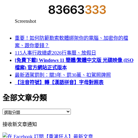
Screenshot
重要！如何防範勒索軟體綁架你的電腦、加密你的檔
案、跟你要錢？
115人事行政總處2026行事曆、放假日
[免費下載] Windows 11 簡體/繁體中文版 光碟映像 (ISO
檔案) 官方網站正式版本
最新酒駕罰則：關3年、罰30萬、扣駕照牌照
【注音符號】轉【漢語拼音】字母對照表
全部文章分類
全
部
接收新文章通知
文
章