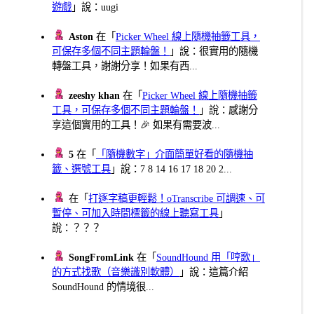
遊戲
」說：uugi
Aston
在「
Picker Wheel 線上隨機抽籤工具，
可保存多個不同主題輪盤！
」說：很實用的隨機
轉盤工具，謝謝分享！如果有西...
zeeshy khan
在「
Picker Wheel 線上隨機抽籤
工具，可保存多個不同主題輪盤！
」說：感謝分
享這個實用的工具！🎉 如果有需要波...
5
在「
「隨機數字」介面簡單好看的隨機抽
籤、選號工具
」說：7 8 14 16 17 18 20 2...
在「
打逐字稿更輕鬆！oTranscribe 可調速、可
暫停、可加入時間標籤的線上聽寫工具
」
說：？？？
SongFromLink
在「
SoundHound 用「哼歌」
的方式找歌（音樂識別軟體）
」說：這篇介紹
SoundHound 的情境很...