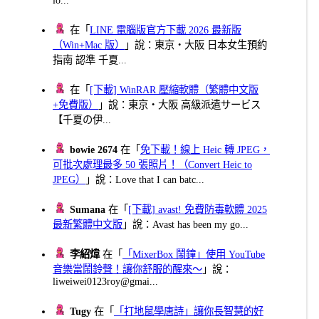
在「
LINE 電腦版官方下載 2026 最新版
（Win+Mac 版）
」說：東京・大阪 日本女生預約
指南 認準 千夏...
在「
[下載] WinRAR 壓縮軟體（繁體中文版
+免費版）
」說：東京・大阪 高級派遣サービス
【千夏の伊...
bowie 2674
在「
免下載！線上 Heic 轉 JPEG，
可批次處理最多 50 張照片！（Convert Heic to
JPEG）
」說：Love that I can batc...
Sumana
在「
[下載] avast! 免費防毒軟體 2025
最新繁體中文版
」說：Avast has been my go...
李紹煒
在「
「MixerBox 鬧鐘」使用 YouTube
音樂當鬧鈴聲！讓你舒服的醒來～
」說：
liweiwei0123roy@gmai...
Tugy
在「
「打地鼠學唐詩」讓你長智慧的好