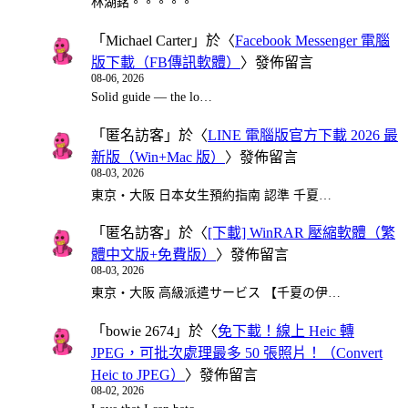
林湖銘。。。。。
「
Michael Carter
」於〈
Facebook Messenger 電腦
版下載（FB傳訊軟體）
〉發佈留言
08-06, 2026
Solid guide — the lo…
「
匿名訪客
」於〈
LINE 電腦版官方下載 2026 最
新版（Win+Mac 版）
〉發佈留言
08-03, 2026
東京・大阪 日本女生預約指南 認準 千夏…
「
匿名訪客
」於〈
[下載] WinRAR 壓縮軟體（繁
體中文版+免費版）
〉發佈留言
08-03, 2026
東京・大阪 高級派遣サービス 【千夏の伊…
「
bowie 2674
」於〈
免下載！線上 Heic 轉
JPEG，可批次處理最多 50 張照片！（Convert
Heic to JPEG）
〉發佈留言
08-02, 2026