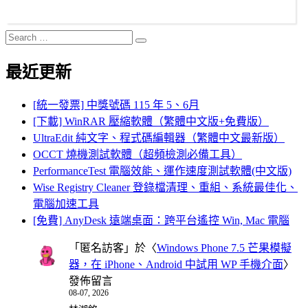
Search
Search
for:
最近更新
[統一發票] 中獎號碼 115 年 5、6月
[下載] WinRAR 壓縮軟體（繁體中文版+免費版）
UltraEdit 純文字、程式碼編輯器（繁體中文最新版）
OCCT 燒機測試軟體（超頻檢測必備工具）
PerformanceTest 電腦效能、運作速度測試軟體(中文版)
Wise Registry Cleaner 登錄檔清理、重組、系統最佳化、
電腦加速工具
[免費] AnyDesk 遠端桌面：跨平台遙控 Win, Mac 電腦
「
匿名訪客
」於〈
Windows Phone 7.5 芒果模擬
器，在 iPhone、Android 中試用 WP 手機介面
〉
發佈留言
08-07, 2026