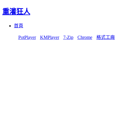
重灌狂人
Menu
Skip
首頁
to
content
PotPlayer
KMPlayer
7-Zip
Chrome
格式工廠