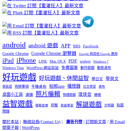
分
類
android
android 遊戲
APP
BBS
Facebook
Google Chrome 瀏覽器
Google Chrome
Google 與其他 Google 應用
iPhone
iPad
PDF
widget
LINE
Mac OS X
Windows 7
免費圖庫
Windows Vista
WordPress 網站架設
動作遊戲
動態桌布
好玩遊戲
好玩遊戲、休閒益智
學英文
學日文
播放器
拍照app
待辦事項
手機桌布
學英語
日文學習
桌布
照片編輯
桌面小工具
環境音
濾鏡
療癒
物理遊戲
益智遊戲
解謎遊戲
舒壓
貼圖
計時器
睡眠音樂
英語學習
鬧鐘
關於本站
|
聯絡站長(Contact Us)
|
廣告刊登
|
訂閱新文章
/
用 Email
閱電子報
|
WordPress