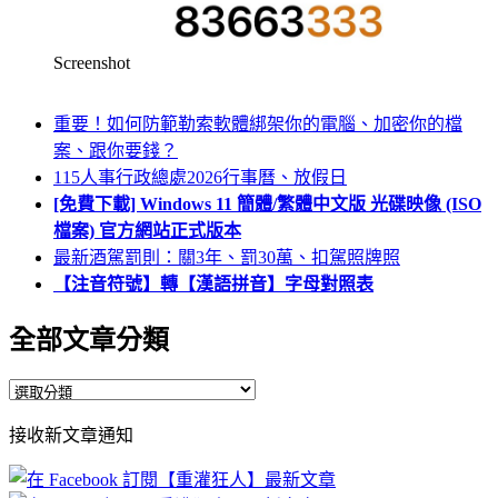
Screenshot
重要！如何防範勒索軟體綁架你的電腦、加密你的檔
案、跟你要錢？
115人事行政總處2026行事曆、放假日
[免費下載] Windows 11 簡體/繁體中文版 光碟映像 (ISO
檔案) 官方網站正式版本
最新酒駕罰則：關3年、罰30萬、扣駕照牌照
【注音符號】轉【漢語拼音】字母對照表
全部文章分類
全
部
接收新文章通知
文
章