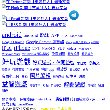
分
類
android
android 遊戲
APP
BBS
Facebook
Google Chrome 瀏覽器
Google Chrome
Google 與其他 Google 應用
iPhone
iPad
PDF
widget
LINE
Mac OS X
Windows 7
免費圖庫
Windows Vista
WordPress 網站架設
動作遊戲
動態桌布
好玩遊戲
好玩遊戲、休閒益智
學英文
學日文
播放器
拍照app
待辦事項
手機桌布
學英語
日文學習
桌布
照片編輯
桌面小工具
環境音
濾鏡
療癒
物理遊戲
益智遊戲
解謎遊戲
舒壓
貼圖
計時器
睡眠音樂
英語學習
鬧鐘
關於本站
|
聯絡站長(Contact Us)
|
廣告刊登
|
訂閱新文章
/
用 Email
閱電子報
|
WordPress
本站使用又快又便宜的：
Vultr VPS 日本主機