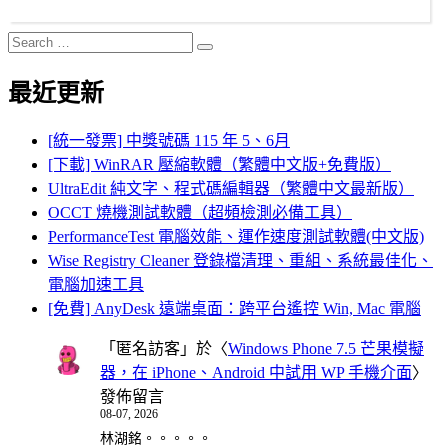
Search
Search
for:
最近更新
[統一發票] 中獎號碼 115 年 5、6月
[下載] WinRAR 壓縮軟體（繁體中文版+免費版）
UltraEdit 純文字、程式碼編輯器（繁體中文最新版）
OCCT 燒機測試軟體（超頻檢測必備工具）
PerformanceTest 電腦效能、運作速度測試軟體(中文版)
Wise Registry Cleaner 登錄檔清理、重組、系統最佳化、
電腦加速工具
[免費] AnyDesk 遠端桌面：跨平台遙控 Win, Mac 電腦
「
匿名訪客
」於〈
Windows Phone 7.5 芒果模擬
器，在 iPhone、Android 中試用 WP 手機介面
〉
發佈留言
08-07, 2026
林湖銘。。。。。