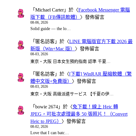
「
Michael Carter
」於〈
Facebook Messenger 電腦
版下載（FB傳訊軟體）
〉發佈留言
08-06, 2026
Solid guide — the lo…
「
匿名訪客
」於〈
LINE 電腦版官方下載 2026 最
新版（Win+Mac 版）
〉發佈留言
08-03, 2026
東京・大阪 日本女生預約指南 認準 千夏…
「
匿名訪客
」於〈
[下載] WinRAR 壓縮軟體（繁
體中文版+免費版）
〉發佈留言
08-03, 2026
東京・大阪 高級派遣サービス 【千夏の伊…
「
bowie 2674
」於〈
免下載！線上 Heic 轉
JPEG，可批次處理最多 50 張照片！（Convert
Heic to JPEG）
〉發佈留言
08-02, 2026
Love that I can batc…