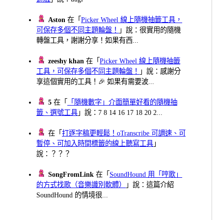
Aston
在「
Picker Wheel 線上隨機抽籤工具，
可保存多個不同主題輪盤！
」說：很實用的隨機
轉盤工具，謝謝分享！如果有西...
zeeshy khan
在「
Picker Wheel 線上隨機抽籤
工具，可保存多個不同主題輪盤！
」說：感謝分
享這個實用的工具！🎉 如果有需要波...
5
在「
「隨機數字」介面簡單好看的隨機抽
籤、選號工具
」說：7 8 14 16 17 18 20 2...
在「
打逐字稿更輕鬆！oTranscribe 可調速、可
暫停、可加入時間標籤的線上聽寫工具
」
說：？？？
SongFromLink
在「
SoundHound 用「哼歌」
的方式找歌（音樂識別軟體）
」說：這篇介紹
SoundHound 的情境很...