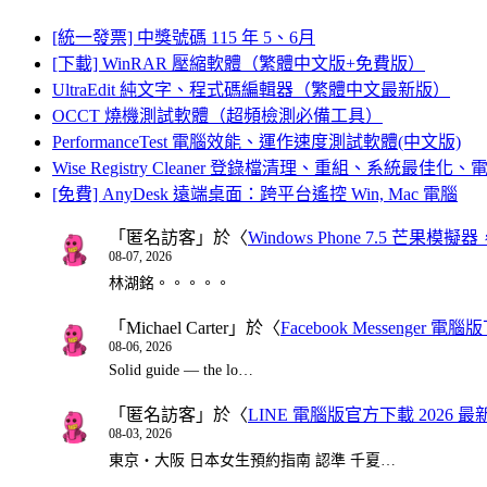
[統一發票] 中獎號碼 115 年 5、6月
[下載] WinRAR 壓縮軟體（繁體中文版+免費版）
UltraEdit 純文字、程式碼編輯器（繁體中文最新版）
OCCT 燒機測試軟體（超頻檢測必備工具）
PerformanceTest 電腦效能、運作速度測試軟體(中文版)
Wise Registry Cleaner 登錄檔清理、重組、系統最佳
[免費] AnyDesk 遠端桌面：跨平台遙控 Win, Mac 電腦
「
匿名訪客
」於〈
Windows Phone 7.5 芒果模擬
08-07, 2026
林湖銘。。。。。
「
Michael Carter
」於〈
Facebook Messenger
08-06, 2026
Solid guide — the lo…
「
匿名訪客
」於〈
LINE 電腦版官方下載 2026 最
08-03, 2026
東京・大阪 日本女生預約指南 認準 千夏…