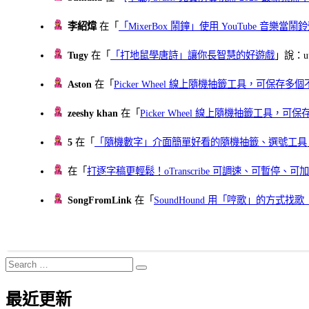
李紹煒
在「
「MixerBox 鬧鐘」使用 YouTube 音樂
Tugy
在「
「打地鼠學唐詩」讓你長智慧的好遊戲
」說：uu
Aston
在「
Picker Wheel 線上隨機抽籤工具，可保存
zeeshy khan
在「
Picker Wheel 線上隨機抽籤工具，
5
在「
「隨機數字」介面簡單好看的隨機抽籤、選號工具
在「
打逐字稿更輕鬆！oTranscribe 可調速、可暫停
SongFromLink
在「
SoundHound 用「哼歌」的方式
Search
Search
for:
最近更新