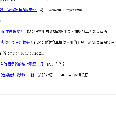
當鬧鈴聲！讓你舒服的醒來～
」說：liweiwei0123roy@gmai...
gi
多個不同主題輪盤！
」說：很實用的隨機轉盤工具，謝謝分享！如果有西...
可保存多個不同主題輪盤！
」說：感謝分享這個實用的工具！🎉 如果有需要波..
」說：7 8 14 16 17 18 20 2...
、可加入時間標籤的線上聽寫工具
」說：？？？
找歌（音樂識別軟體）
」說：這篇介紹 SoundHound 的情境很...