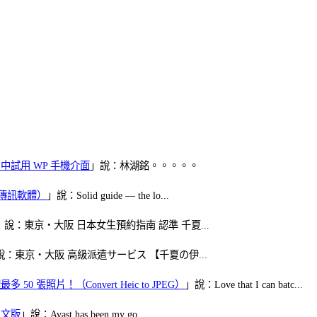
oid 中試用 WP 手機介面
」說：林湖銘。。。。。
（FB傳訊軟體）
」說：Solid guide — the lo...
」說：東京・大阪 日本女生預約指南 認準 千夏...
說：東京・大阪 高級派遣サービス 【千夏の伊...
50 張照片！（Convert Heic to JPEG）
」說：Love that I can batc...
體中文版
」說：Avast has been my go...