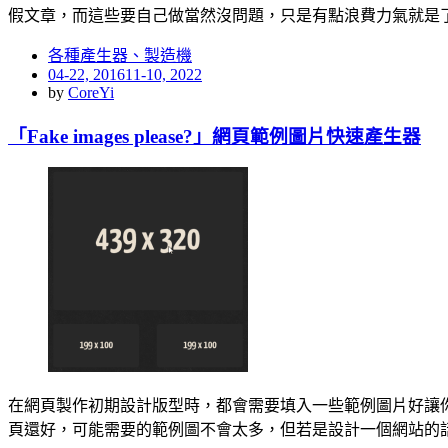
假文章，而這些要自己做當然沒問題，只是有點浪費力氣就是了
各種產生器、製造機
Posted
04-22, 2016
11-10, 2022
on
by
CoreYi
「Fake images please?」網頁範例圖片快速產生器
在網頁製作初期設計版型時，都會需要填入一些範例圖片好讓
頁還好，可能需要的範例圖不會太多，但若是設計一個網站的