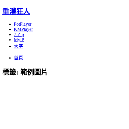
重灌狂人
PotPlayer
KMPlayer
7-Zip
MyIP
大字
Menu
Skip
首頁
to
content
標籤:
範例圖片