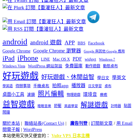
類
android
android 遊戲
APP
BBS
Facebook
Google Chrome 瀏覽器
Google Chrome
Google 與其他 Google 應用
iPhone
iPad
PDF
widget
LINE
Mac OS X
Windows 7
免費圖庫
Windows Vista
WordPress 網站架設
動作遊戲
動態桌布
好玩遊戲
好玩遊戲、休閒益智
學英文
學日文
播放器
拍照app
待辦事項
手機桌布
學英語
日文學習
桌布
照片編輯
桌面小工具
環境音
濾鏡
療癒
物理遊戲
益智遊戲
解謎遊戲
舒壓
貼圖
計時器
睡眠音樂
英語學習
鬧鐘
關於本站
|
聯絡站長(Contact Us)
|
廣告刊登
|
訂閱新文章
/
用 Email
閱電子報
|
WordPress
本站使用又快又便宜的：
Vultr VPS 日本主機