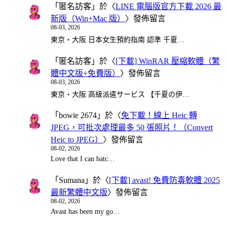
「
匿名訪客
」於〈
LINE 電腦版官方下載 2026 最
新版（Win+Mac 版）
〉發佈留言
08-03, 2026
東京・大阪 日本女生預約指南 認準 千夏…
「
匿名訪客
」於〈
[下載] WinRAR 壓縮軟體（繁
體中文版+免費版）
〉發佈留言
08-03, 2026
東京・大阪 高級派遣サービス 【千夏の伊…
「
bowie 2674
」於〈
免下載！線上 Heic 轉
JPEG，可批次處理最多 50 張照片！（Convert
Heic to JPEG）
〉發佈留言
08-02, 2026
Love that I can batc…
「
Sumana
」於〈
[下載] avast! 免費防毒軟體 2025
最新繁體中文版
〉發佈留言
08-02, 2026
Avast has been my go…