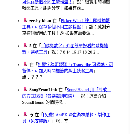
可保存多個不同主題輪盤！
」說：很實用的隨機
轉盤工具，謝謝分享！如果有西...
zeeshy khan
在「
Picker Wheel 線上隨機抽籤
工具，可保存多個不同主題輪盤！
」說：感謝分
享這個實用的工具！🎉 如果有需要波...
5
在「
「隨機數字」介面簡單好看的隨機抽
籤、選號工具
」說：7 8 14 16 17 18 20 2...
在「
打逐字稿更輕鬆！oTranscribe 可調速、可
暫停、可加入時間標籤的線上聽寫工具
」
說：？？？
SongFromLink
在「
SoundHound 用「哼歌」
的方式找歌（音樂識別軟體）
」說：這篇介紹
SoundHound 的情境很...
ㄎ
在「
[免費] AniFX 滑鼠游標編輯、製作工
具（免安裝版）
」說：ㄎ