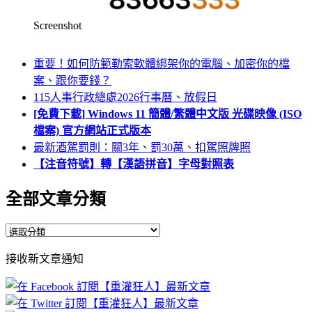
Screenshot
重要！如何防範勒索軟體綁架你的電腦、加密你的檔
案、跟你要錢？
115人事行政總處2026行事曆、放假日
[免費下載] Windows 11 簡體/繁體中文版 光碟映像 (ISO
檔案) 官方網站正式版本
最新酒駕罰則：關3年、罰30萬、扣駕照牌照
【注音符號】轉【漢語拼音】字母對照表
全部文章分類
全
部
接收新文章通知
文
章
分