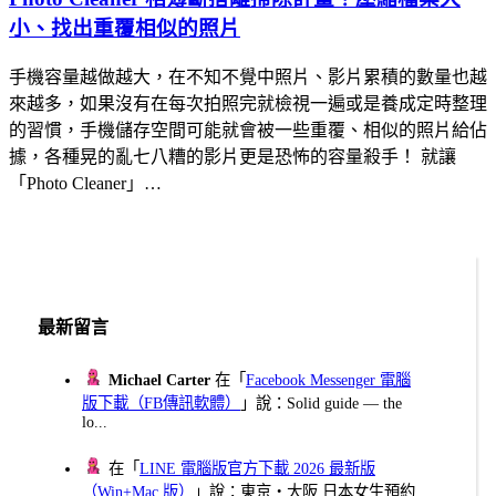
小、找出重覆相似的照片
手機容量越做越大，在不知不覺中照片、影片累積的數量也越
來越多，如果沒有在每次拍照完就檢視一遍或是養成定時整理
的習慣，手機儲存空間可能就會被一些重覆、相似的照片給佔
據，各種晃的亂七八糟的影片更是恐怖的容量殺手！ 就讓
「Photo Cleaner」…
最新留言
Michael Carter
在「
Facebook Messenger 電腦
版下載（FB傳訊軟體）
」說：Solid guide — the
lo...
在「
LINE 電腦版官方下載 2026 最新版
（Win+Mac 版）
」說：東京・大阪 日本女生預約