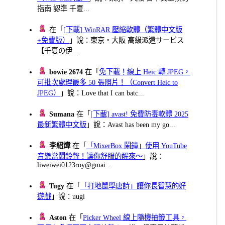
指南 認準 千夏...
在「
[下載] WinRAR 壓縮軟體（繁體中文版
+免費版）
」說：東京・大阪 高級派遣サービス
【千夏の伊...
bowie 2674
在「
免下載！線上 Heic 轉 JPEG，
可批次處理最多 50 張照片！（Convert Heic to
JPEG）
」說：Love that I can batc...
Sumana
在「
[下載] avast! 免費防毒軟體 2025
最新繁體中文版
」說：Avast has been my go...
李紹煒
在「
「MixerBox 鬧鐘」使用 YouTube
音樂當鬧鈴聲！讓你舒服的醒來～
」說：
liweiwei0123roy@gmai...
Tugy
在「
「打地鼠學唐詩」讓你長智慧的好
遊戲
」說：uugi
Aston
在「
Picker Wheel 線上隨機抽籤工具，