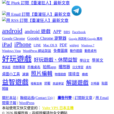
類
android
android 遊戲
APP
BBS
Facebook
Google Chrome 瀏覽器
Google Chrome
Google 與其他 Google 應用
iPhone
iPad
PDF
widget
LINE
Mac OS X
Windows 7
免費圖庫
Windows Vista
WordPress 網站架設
動作遊戲
動態桌布
好玩遊戲
好玩遊戲、休閒益智
學英文
學日文
播放器
拍照app
待辦事項
手機桌布
學英語
日文學習
桌布
照片編輯
桌面小工具
環境音
濾鏡
療癒
物理遊戲
益智遊戲
解謎遊戲
舒壓
貼圖
計時器
睡眠音樂
英語學習
鬧鐘
關於本站
|
聯絡站長(Contact Us)
|
廣告刊登
|
訂閱新文章
/
用 Email
閱電子報
|
WordPress
本站使用又快又便宜的：
Vultr VPS 日本主機
© 2026 版權所有，非經授權請勿全文轉貼