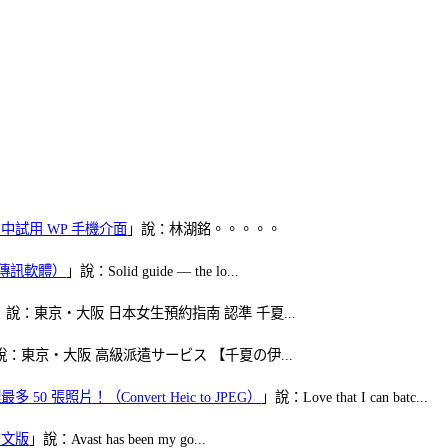
oid 中試用 WP 手機介面
」說：林湖銘。。。。。
（FB傳訊軟體）
」說：Solid guide — the lo...
」說：東京・大阪 日本女生預約指南 認準 千夏...
說：東京・大阪 高級派遣サービス 【千夏の伊...
50 張照片！（Convert Heic to JPEG）
」說：Love that I can batc...
體中文版
」說：Avast has been my go...