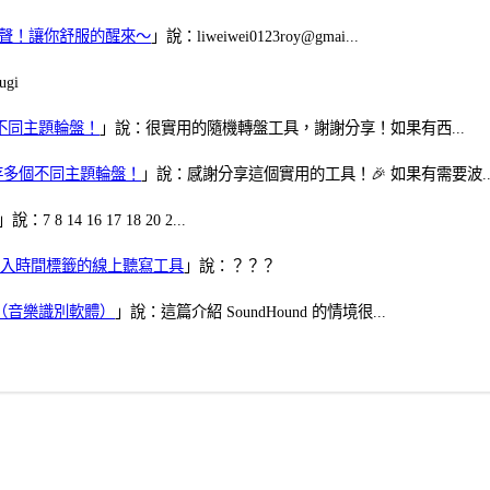
當鬧鈴聲！讓你舒服的醒來～
」說：liweiwei0123roy@gmai...
gi
多個不同主題輪盤！
」說：很實用的隨機轉盤工具，謝謝分享！如果有西...
可保存多個不同主題輪盤！
」說：感謝分享這個實用的工具！🎉 如果有需要波..
」說：7 8 14 16 17 18 20 2...
、可加入時間標籤的線上聽寫工具
」說：？？？
找歌（音樂識別軟體）
」說：這篇介紹 SoundHound 的情境很...