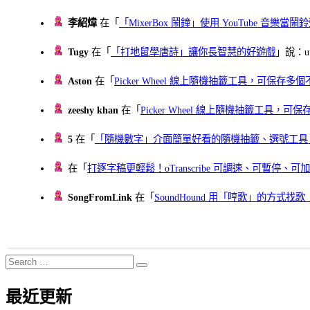
李紹煒
在「
「MixerBox 鬧鐘」使用 YouTube 音樂
Tugy
在「
「打地鼠學唐詩」讓你長智慧的好遊戲
」說：uu
Aston
在「
Picker Wheel 線上隨機抽籤工具，可保存
zeeshy khan
在「
Picker Wheel 線上隨機抽籤工具，
5
在「
「隨機數字」介面簡單好看的隨機抽籤、選號工具
在「
打逐字稿更輕鬆！oTranscribe 可調速、可暫停
SongFromLink
在「
SoundHound 用「哼歌」的方式
Search
Search
for:
最近更新