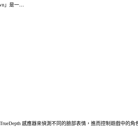
own」是一…
透過 TrueDepth 感應器來偵測不同的臉部表情，進而控制遊戲中的角色