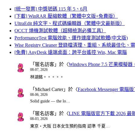
[統一發票] 中獎號碼 115 年 5、6月
[下載] WinRAR 壓縮軟體（繁體中文版+免費版）
UltraEdit 純文字、程式碼編輯器（繁體中文最新版）
OCCT 燒機測試軟體（超頻檢測必備工具）
PerformanceTest 電腦效能、運作速度測試軟體(中文版)
Wise Registry Cleaner 登錄檔清理、重組、系統最佳
[免費] AnyDesk 遠端桌面：跨平台遙控 Win, Mac 電腦
「
匿名訪客
」於〈
Windows Phone 7.5 芒果模擬
08-07, 2026
林湖銘。。。。。
「
Michael Carter
」於〈
Facebook Messenger
08-06, 2026
Solid guide — the lo…
「
匿名訪客
」於〈
LINE 電腦版官方下載 2026 最
08-03, 2026
東京・大阪 日本女生預約指南 認準 千夏…