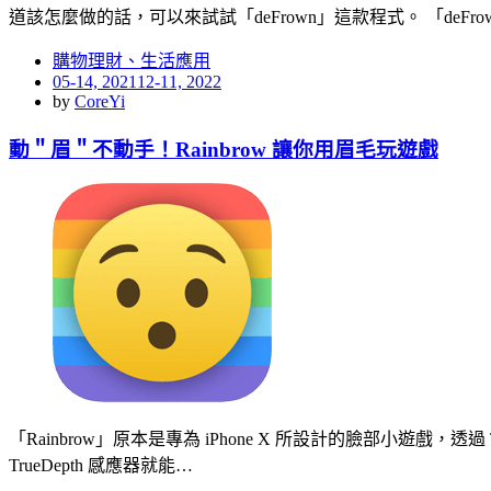
道該怎麼做的話，可以來試試「deFrown」這款程式。 「deFr
購物理財、生活應用
Posted
05-14, 2021
12-11, 2022
on
by
CoreYi
動＂眉＂不動手！Rainbrow 讓你用眉毛玩遊戲
「Rainbrow」原本是專為 iPhone X 所設計的臉部小遊戲，
TrueDepth 感應器就能…