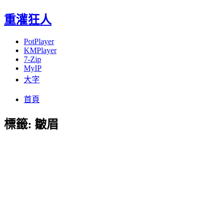
重灌狂人
PotPlayer
KMPlayer
7-Zip
MyIP
大字
Menu
Skip
首頁
to
content
標籤:
皺眉