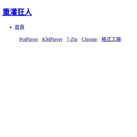
重灌狂人
Menu
Skip
首頁
to
content
PotPlayer
KMPlayer
7-Zip
Chrome
格式工廠