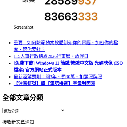
Screenshot
重要！如何防範勒索軟體綁架你的電腦、加密你的檔
案、跟你要錢？
115人事行政總處2026行事曆、放假日
[免費下載] Windows 11 簡體/繁體中文版 光碟映像 (ISO
檔案) 官方網站正式版本
最新酒駕罰則：關3年、罰30萬、扣駕照牌照
【注音符號】轉【漢語拼音】字母對照表
全部文章分類
全
部
接收新文章通知
文