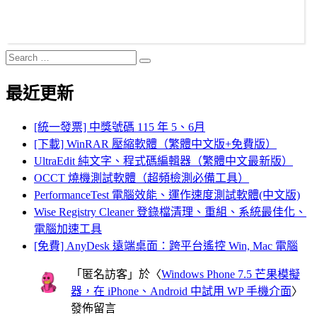
Search
Search
for:
最近更新
[統一發票] 中獎號碼 115 年 5、6月
[下載] WinRAR 壓縮軟體（繁體中文版+免費版）
UltraEdit 純文字、程式碼編輯器（繁體中文最新版）
OCCT 燒機測試軟體（超頻檢測必備工具）
PerformanceTest 電腦效能、運作速度測試軟體(中文版)
Wise Registry Cleaner 登錄檔清理、重組、系統最佳化、
電腦加速工具
[免費] AnyDesk 遠端桌面：跨平台遙控 Win, Mac 電腦
「
匿名訪客
」於〈
Windows Phone 7.5 芒果模擬
器，在 iPhone、Android 中試用 WP 手機介面
〉
發佈留言