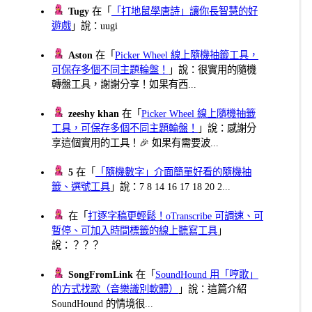
Tugy
在「
「打地鼠學唐詩」讓你長智慧的好
遊戲
」說：uugi
Aston
在「
Picker Wheel 線上隨機抽籤工具，
可保存多個不同主題輪盤！
」說：很實用的隨機
轉盤工具，謝謝分享！如果有西...
zeeshy khan
在「
Picker Wheel 線上隨機抽籤
工具，可保存多個不同主題輪盤！
」說：感謝分
享這個實用的工具！🎉 如果有需要波...
5
在「
「隨機數字」介面簡單好看的隨機抽
籤、選號工具
」說：7 8 14 16 17 18 20 2...
在「
打逐字稿更輕鬆！oTranscribe 可調速、可
暫停、可加入時間標籤的線上聽寫工具
」
說：？？？
SongFromLink
在「
SoundHound 用「哼歌」
的方式找歌（音樂識別軟體）
」說：這篇介紹
SoundHound 的情境很...