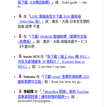
版下載（FB傳訊軟體）
」說：Solid guide — the
lo...
在「
LINE 電腦版官方下載 2026 最新版
（Win+Mac 版）
」說：東京・大阪 日本女生預約
指南 認準 千夏...
在「
[下載] WinRAR 壓縮軟體（繁體中文版
+免費版）
」說：東京・大阪 高級派遣サービス
【千夏の伊...
bowie 2674
在「
免下載！線上 Heic 轉 JPEG，
可批次處理最多 50 張照片！（Convert Heic to
JPEG）
」說：Love that I can batc...
Sumana
在「
[下載] avast! 免費防毒軟體 2025
最新繁體中文版
」說：Avast has been my go...
李紹煒
在「
「MixerBox 鬧鐘」使用 YouTube
音樂當鬧鈴聲！讓你舒服的醒來～
」說：
liweiwei0123roy@gmai...