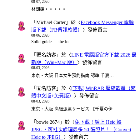
08-07, 2026
林湖銘。。。。。
「
Michael Carter
」於〈
Facebook Messenger 電腦
版下載（FB傳訊軟體）
〉發佈留言
08-06, 2026
Solid guide — the lo…
「
匿名訪客
」於〈
LINE 電腦版官方下載 2026 最
新版（Win+Mac 版）
〉發佈留言
08-03, 2026
東京・大阪 日本女生預約指南 認準 千夏…
「
匿名訪客
」於〈
[下載] WinRAR 壓縮軟體（繁
體中文版+免費版）
〉發佈留言
08-03, 2026
東京・大阪 高級派遣サービス 【千夏の伊…
「
bowie 2674
」於〈
免下載！線上 Heic 轉
JPEG，可批次處理最多 50 張照片！（Convert
Heic to JPEG）
〉發佈留言