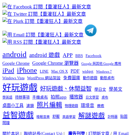
章
分
類
android
android 遊戲
APP
BBS
Facebook
Google Chrome 瀏覽器
Google Chrome
Google 與其他 Google 應用
iPhone
iPad
PDF
widget
LINE
Mac OS X
Windows 7
免費圖庫
Windows Vista
WordPress 網站架設
動作遊戲
動態桌布
好玩遊戲
好玩遊戲、休閒益智
學英文
學日文
播放器
拍照app
待辦事項
手機桌布
學英語
日文學習
桌布
照片編輯
桌面小工具
環境音
濾鏡
療癒
物理遊戲
益智遊戲
解謎遊戲
舒壓
貼圖
計時器
睡眠音樂
英語學習
鬧鐘
關於本站
|
聯絡站長(Contact Us)
|
廣告刊登
|
訂閱新文章
/
用 Email