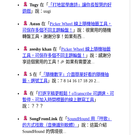
Tugy
在「
「打地鼠學唐詩」讓你長智慧的好
遊戲
」說：uugi
Aston
在「
Picker Wheel 線上隨機抽籤工具，
可保存多個不同主題輪盤！
」說：很實用的隨機
轉盤工具，謝謝分享！如果有西...
zeeshy khan
在「
Picker Wheel 線上隨機抽籤
工具，可保存多個不同主題輪盤！
」說：感謝分
享這個實用的工具！🎉 如果有需要波...
5
在「
「隨機數字」介面簡單好看的隨機抽
籤、選號工具
」說：7 8 14 16 17 18 20 2...
在「
打逐字稿更輕鬆！oTranscribe 可調速、可
暫停、可加入時間標籤的線上聽寫工具
」
說：？？？
SongFromLink
在「
SoundHound 用「哼歌」
的方式找歌（音樂識別軟體）
」說：這篇介紹
SoundHound 的情境很...