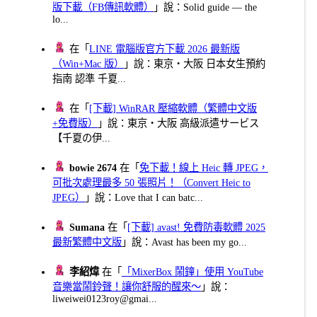
版下載（FB傳訊軟體）
」說：Solid guide — the
lo...
在「
LINE 電腦版官方下載 2026 最新版
（Win+Mac 版）
」說：東京・大阪 日本女生預約
指南 認準 千夏...
在「
[下載] WinRAR 壓縮軟體（繁體中文版
+免費版）
」說：東京・大阪 高級派遣サービス
【千夏の伊...
bowie 2674
在「
免下載！線上 Heic 轉 JPEG，
可批次處理最多 50 張照片！（Convert Heic to
JPEG）
」說：Love that I can batc...
Sumana
在「
[下載] avast! 免費防毒軟體 2025
最新繁體中文版
」說：Avast has been my go...
李紹煒
在「
「MixerBox 鬧鐘」使用 YouTube
音樂當鬧鈴聲！讓你舒服的醒來～
」說：
liweiwei0123roy@gmai...