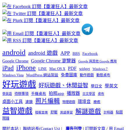
章
分
類
android
android 遊戲
APP
BBS
Facebook
Google Chrome 瀏覽器
Google Chrome
Google 與其他 Google 應用
iPhone
iPad
PDF
widget
LINE
Mac OS X
Windows 7
免費圖庫
Windows Vista
WordPress 網站架設
動作遊戲
動態桌布
好玩遊戲
好玩遊戲、休閒益智
學英文
學日文
播放器
拍照app
待辦事項
手機桌布
學英語
日文學習
桌布
照片編輯
桌面小工具
環境音
濾鏡
療癒
物理遊戲
益智遊戲
解謎遊戲
舒壓
貼圖
計時器
睡眠音樂
英語學習
鬧鐘
關於本站
|
聯絡站長(Contact Us)
|
廣告刊登
|
訂閱新文章
/
用 Email