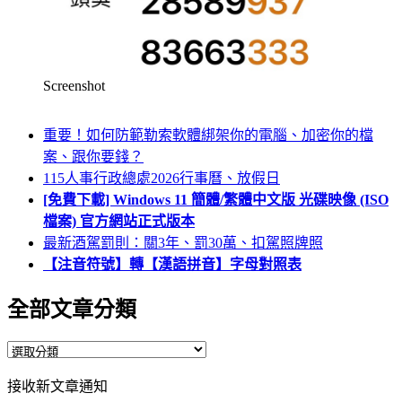
Screenshot
重要！如何防範勒索軟體綁架你的電腦、加密你的檔
案、跟你要錢？
115人事行政總處2026行事曆、放假日
[免費下載] Windows 11 簡體/繁體中文版 光碟映像 (ISO
檔案) 官方網站正式版本
最新酒駕罰則：關3年、罰30萬、扣駕照牌照
【注音符號】轉【漢語拼音】字母對照表
全部文章分類
全
部
接收新文章通知
文