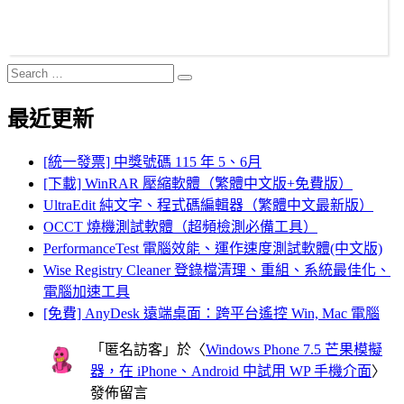
Search
Search
for:
最近更新
[統一發票] 中獎號碼 115 年 5、6月
[下載] WinRAR 壓縮軟體（繁體中文版+免費版）
UltraEdit 純文字、程式碼編輯器（繁體中文最新版）
OCCT 燒機測試軟體（超頻檢測必備工具）
PerformanceTest 電腦效能、運作速度測試軟體(中文版)
Wise Registry Cleaner 登錄檔清理、重組、系統最佳化、
電腦加速工具
[免費] AnyDesk 遠端桌面：跨平台遙控 Win, Mac 電腦
「
匿名訪客
」於〈
Windows Phone 7.5 芒果模擬
器，在 iPhone、Android 中試用 WP 手機介面
〉
發佈留言