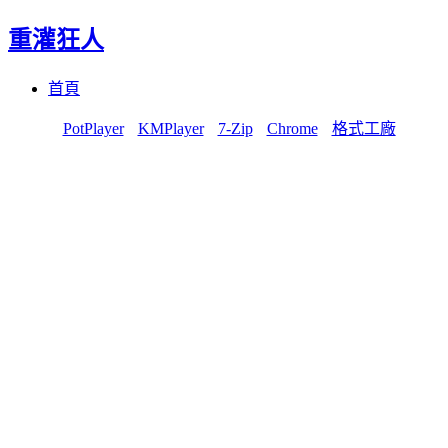
重灌狂人
Menu
Skip
首頁
to
content
PotPlayer
KMPlayer
7-Zip
Chrome
格式工廠