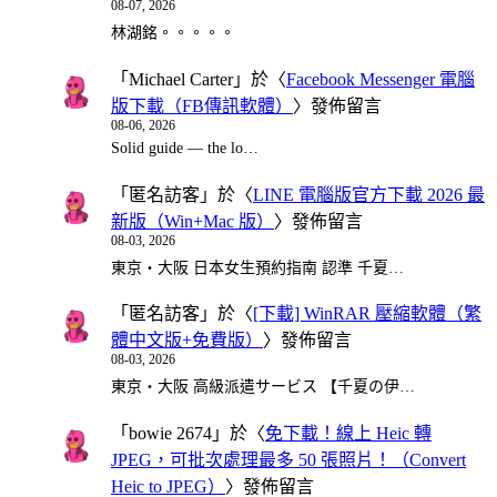
08-07, 2026
林湖銘。。。。。
「
Michael Carter
」於〈
Facebook Messenger 電腦
版下載（FB傳訊軟體）
〉發佈留言
08-06, 2026
Solid guide — the lo…
「
匿名訪客
」於〈
LINE 電腦版官方下載 2026 最
新版（Win+Mac 版）
〉發佈留言
08-03, 2026
東京・大阪 日本女生預約指南 認準 千夏…
「
匿名訪客
」於〈
[下載] WinRAR 壓縮軟體（繁
體中文版+免費版）
〉發佈留言
08-03, 2026
東京・大阪 高級派遣サービス 【千夏の伊…
「
bowie 2674
」於〈
免下載！線上 Heic 轉
JPEG，可批次處理最多 50 張照片！（Convert
Heic to JPEG）
〉發佈留言