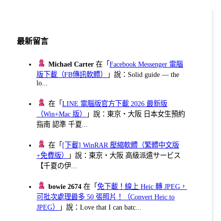
最新留言
Michael Carter
在「
Facebook Messenger 電腦
版下載（FB傳訊軟體）
」說：Solid guide — the
lo...
在「
LINE 電腦版官方下載 2026 最新版
（Win+Mac 版）
」說：東京・大阪 日本女生預約
指南 認準 千夏...
在「
[下載] WinRAR 壓縮軟體（繁體中文版
+免費版）
」說：東京・大阪 高級派遣サービス
【千夏の伊...
bowie 2674
在「
免下載！線上 Heic 轉 JPEG，
可批次處理最多 50 張照片！（Convert Heic to
JPEG）
」說：Love that I can batc...