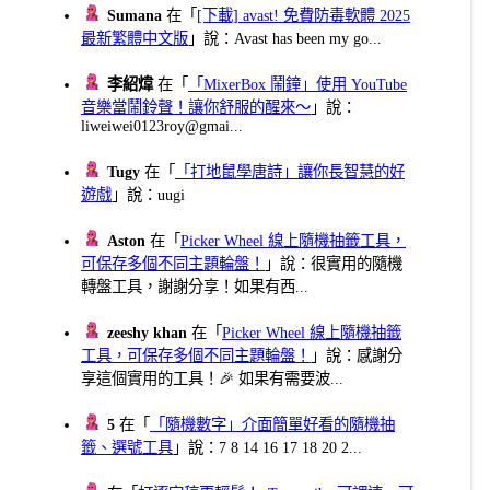
Sumana
在「
[下載] avast! 免費防毒軟體 2025
最新繁體中文版
」說：Avast has been my go...
李紹煒
在「
「MixerBox 鬧鐘」使用 YouTube
音樂當鬧鈴聲！讓你舒服的醒來～
」說：
liweiwei0123roy@gmai...
Tugy
在「
「打地鼠學唐詩」讓你長智慧的好
遊戲
」說：uugi
Aston
在「
Picker Wheel 線上隨機抽籤工具，
可保存多個不同主題輪盤！
」說：很實用的隨機
轉盤工具，謝謝分享！如果有西...
zeeshy khan
在「
Picker Wheel 線上隨機抽籤
工具，可保存多個不同主題輪盤！
」說：感謝分
享這個實用的工具！🎉 如果有需要波...
5
在「
「隨機數字」介面簡單好看的隨機抽
籤、選號工具
」說：7 8 14 16 17 18 20 2...