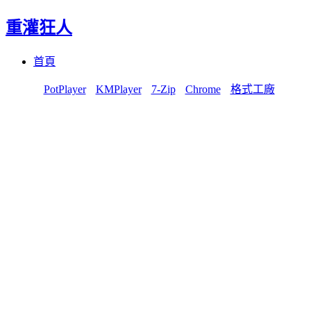
重灌狂人
Menu
Skip
首頁
to
content
PotPlayer
KMPlayer
7-Zip
Chrome
格式工廠