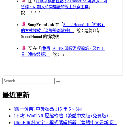
在「
打逐字稿更輕鬆！oTranscribe 可調速、可
暫停、可加入時間標籤的線上聽寫工具
」
說：？？？
SongFromLink
在「
SoundHound 用「哼歌」
的方式找歌（音樂識別軟體）
」說：這篇介紹
SoundHound 的情境很...
ㄎ
在「
[免費] AniFX 滑鼠游標編輯、製作工
具（免安裝版）
」說：ㄎ
Search
Search
for:
最近更新
[統一發票] 中獎號碼 115 年 5、6月
[下載] WinRAR 壓縮軟體（繁體中文版+免費版）
UltraEdit 純文字、程式碼編輯器（繁體中文最新版）