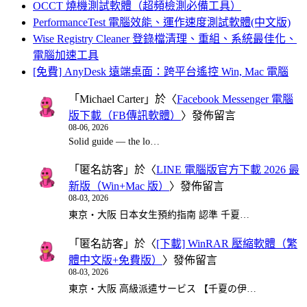
OCCT 燒機測試軟體（超頻檢測必備工具）
PerformanceTest 電腦效能、運作速度測試軟體(中文版)
Wise Registry Cleaner 登錄檔清理、重組、系統最佳化、
電腦加速工具
[免費] AnyDesk 遠端桌面：跨平台遙控 Win, Mac 電腦
「
Michael Carter
」於〈
Facebook Messenger 電腦
版下載（FB傳訊軟體）
〉發佈留言
08-06, 2026
Solid guide — the lo…
「
匿名訪客
」於〈
LINE 電腦版官方下載 2026 最
新版（Win+Mac 版）
〉發佈留言
08-03, 2026
東京・大阪 日本女生預約指南 認準 千夏…
「
匿名訪客
」於〈
[下載] WinRAR 壓縮軟體（繁
體中文版+免費版）
〉發佈留言
08-03, 2026
東京・大阪 高級派遣サービス 【千夏の伊…