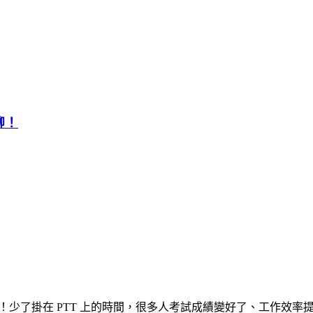
聊！
啊！少了掛在 PTT 上的時間，很多人考試成績變好了、工作效