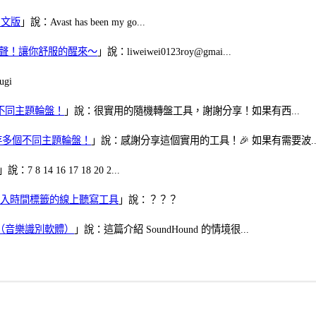
體中文版
」說：Avast has been my go...
當鬧鈴聲！讓你舒服的醒來～
」說：liweiwei0123roy@gmai...
gi
多個不同主題輪盤！
」說：很實用的隨機轉盤工具，謝謝分享！如果有西...
可保存多個不同主題輪盤！
」說：感謝分享這個實用的工具！🎉 如果有需要波..
」說：7 8 14 16 17 18 20 2...
、可加入時間標籤的線上聽寫工具
」說：？？？
找歌（音樂識別軟體）
」說：這篇介紹 SoundHound 的情境很...