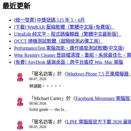
最近更新
[統一發票] 中獎號碼 115 年 5、6月
[下載] WinRAR 壓縮軟體（繁體中文版+免費版）
UltraEdit 純文字、程式碼編輯器（繁體中文最新版）
OCCT 燒機測試軟體（超頻檢測必備工具）
PerformanceTest 電腦效能、運作速度測試軟體(中文版)
Wise Registry Cleaner 登錄檔清理、重組、系統最佳
[免費] AnyDesk 遠端桌面：跨平台遙控 Win, Mac 電腦
「
匿名訪客
」於〈
Windows Phone 7.5 芒果模擬
08-07, 2026
林湖銘。。。。。
「
Michael Carter
」於〈
Facebook Messenger
08-06, 2026
Solid guide — the lo…
「
匿名訪客
」於〈
LINE 電腦版官方下載 2026 最
08-03, 2026