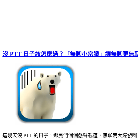
沒 PTT 日子該怎麼過？「無聊小常識」讓無聊更無
這幾天沒 PTT 的日子，鄉民們個個怨聲載道，無聊荒大爆發