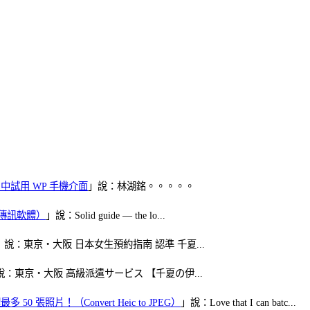
oid 中試用 WP 手機介面
」說：林湖銘。。。。。
（FB傳訊軟體）
」說：Solid guide — the lo...
」說：東京・大阪 日本女生預約指南 認準 千夏...
說：東京・大阪 高級派遣サービス 【千夏の伊...
50 張照片！（Convert Heic to JPEG）
」說：Love that I can batc...