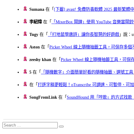
Sumana
在「
[下載] avast! 免費防毒軟體 2025 最新繁
李紹煒
在「
「MixerBox 鬧鐘」使用 YouTube 音樂
Tugy
在「
「打地鼠學唐詩」讓你長智慧的好遊戲
」說：uu
Aston
在「
Picker Wheel 線上隨機抽籤工具，可保存
zeeshy khan
在「
Picker Wheel 線上隨機抽籤工具，
5
在「
「隨機數字」介面簡單好看的隨機抽籤、選號工具
在「
打逐字稿更輕鬆！oTranscribe 可調速、可暫停
SongFromLink
在「
SoundHound 用「哼歌」的方式
Search
Search
for: