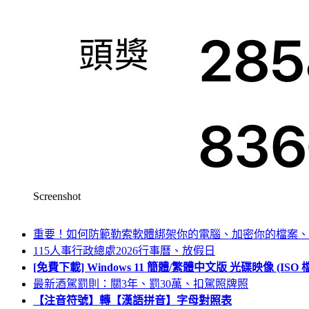
Screenshot
重要！如何防範勒索軟體綁架你的電腦、加密你的檔案、
115人事行政總處2026行事曆、放假日
[免費下載] Windows 11 簡體/繁體中文版 光碟映像 (IS
最新酒駕罰則：關3年、罰30萬、扣駕照牌照
【注音符號】轉【漢語拼音】字母對照表