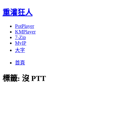
重灌狂人
PotPlayer
KMPlayer
7-Zip
MyIP
大字
Menu
Skip
首頁
to
content
標籤:
沒 PTT