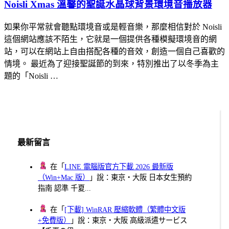
Noisli Xmas 溫馨的聖誕水晶球背景環境音播放器
如果你平常就會聽點環境音或是輕音樂，那麼相信對於 Noisli
這個網站應該不陌生，它就是一個提供各種模擬環境音的網
站，可以在網站上自由搭配各種的音效，創造一個自己喜歡的
情境。 最近為了迎接聖誕節的到來，特別推出了以冬季為主
題的「Noisli …
最新留言
在「
LINE 電腦版官方下載 2026 最新版
（Win+Mac 版）
」說：東京・大阪 日本女生預約
指南 認準 千夏...
在「
[下載] WinRAR 壓縮軟體（繁體中文版
+免費版）
」說：東京・大阪 高級派遣サービス