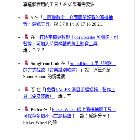
享這個實用的工具！🎉 如果有需要波...
5
在「
「隨機數字」介面簡單好看的隨機抽
籤、選號工具
」說：7 8 14 16 17 18 20 2...
在「
打逐字稿更輕鬆！oTranscribe 可調速、可
暫停、可加入時間標籤的線上聽寫工具
」
說：？？？
SongFromLink
在「
SoundHound 用「哼歌」
的方式找歌（音樂識別軟體）
」說：這篇介紹
SoundHound 的情境很...
ㄎ
在「
[免費] AniFX 滑鼠游標編輯、製作工
具（免安裝版）
」說：ㄎ
Pedro
在「
Picker Wheel 線上隨機抽籤工具，
可保存多個不同主題輪盤！
」說：感謝分享！
Picker Wheel 的確...