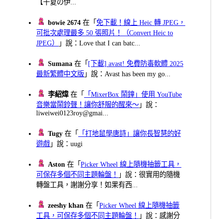
【千夏の伊...
bowie 2674
在「
免下載！線上 Heic 轉 JPEG，
可批次處理最多 50 張照片！（Convert Heic to
JPEG）
」說：Love that I can batc...
Sumana
在「
[下載] avast! 免費防毒軟體 2025
最新繁體中文版
」說：Avast has been my go...
李紹煒
在「
「MixerBox 鬧鐘」使用 YouTube
音樂當鬧鈴聲！讓你舒服的醒來～
」說：
liweiwei0123roy@gmai...
Tugy
在「
「打地鼠學唐詩」讓你長智慧的好
遊戲
」說：uugi
Aston
在「
Picker Wheel 線上隨機抽籤工具，
可保存多個不同主題輪盤！
」說：很實用的隨機
轉盤工具，謝謝分享！如果有西...
zeeshy khan
在「
Picker Wheel 線上隨機抽籤
工具，可保存多個不同主題輪盤！
」說：感謝分