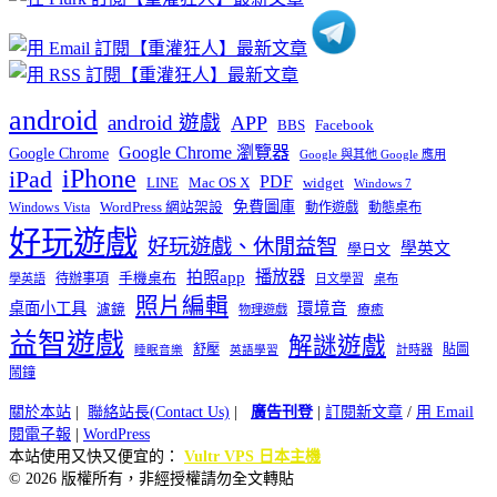
android
android 遊戲
APP
BBS
Facebook
Google Chrome 瀏覽器
Google Chrome
Google 與其他 Google 應用
iPhone
iPad
PDF
widget
LINE
Mac OS X
Windows 7
免費圖庫
Windows Vista
WordPress 網站架設
動作遊戲
動態桌布
好玩遊戲
好玩遊戲、休閒益智
學英文
學日文
播放器
拍照app
待辦事項
手機桌布
學英語
日文學習
桌布
照片編輯
桌面小工具
環境音
濾鏡
療癒
物理遊戲
益智遊戲
解謎遊戲
舒壓
貼圖
計時器
睡眠音樂
英語學習
鬧鐘
關於本站
|
聯絡站長(Contact Us)
|
廣告刊登
|
訂閱新文章
/
用 Email
閱電子報
|
WordPress
本站使用又快又便宜的：
Vultr VPS 日本主機
© 2026 版權所有，非經授權請勿全文轉貼