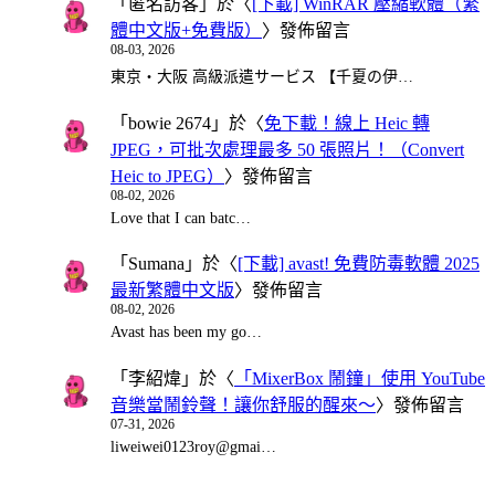
「
匿名訪客
」於〈
[下載] WinRAR 壓縮軟體（繁
體中文版+免費版）
〉發佈留言
08-03, 2026
東京・大阪 高級派遣サービス 【千夏の伊…
「
bowie 2674
」於〈
免下載！線上 Heic 轉
JPEG，可批次處理最多 50 張照片！（Convert
Heic to JPEG）
〉發佈留言
08-02, 2026
Love that I can batc…
「
Sumana
」於〈
[下載] avast! 免費防毒軟體 2025
最新繁體中文版
〉發佈留言
08-02, 2026
Avast has been my go…
「
李紹煒
」於〈
「MixerBox 鬧鐘」使用 YouTube
音樂當鬧鈴聲！讓你舒服的醒來～
〉發佈留言
07-31, 2026
liweiwei0123roy@gmai…