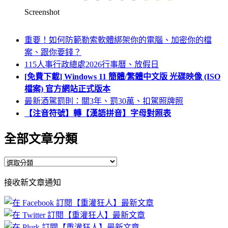
Screenshot
重要！如何防範勒索軟體綁架你的電腦、加密你的檔
案、跟你要錢？
115人事行政總處2026行事曆、放假日
[免費下載] Windows 11 簡體/繁體中文版 光碟映像 (ISO
檔案) 官方網站正式版本
最新酒駕罰則：關3年、罰30萬、扣駕照牌照
【注音符號】轉【漢語拼音】字母對照表
全部文章分類
全
部
接收新文章通知
文
章
分
類