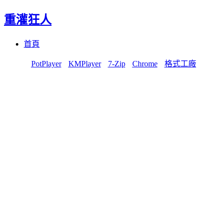
重灌狂人
Menu
Skip
首頁
to
content
PotPlayer
KMPlayer
7-Zip
Chrome
格式工廠