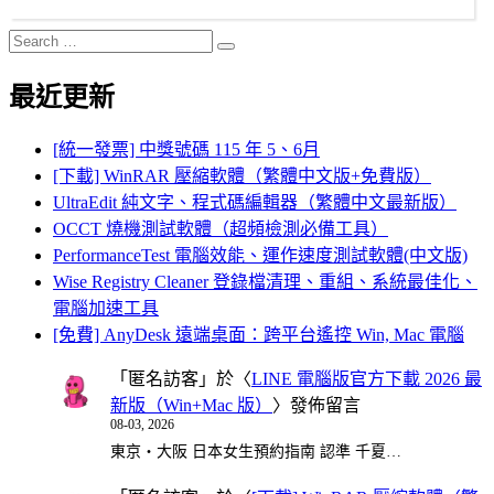
Search
Search
for:
最近更新
[統一發票] 中獎號碼 115 年 5、6月
[下載] WinRAR 壓縮軟體（繁體中文版+免費版）
UltraEdit 純文字、程式碼編輯器（繁體中文最新版）
OCCT 燒機測試軟體（超頻檢測必備工具）
PerformanceTest 電腦效能、運作速度測試軟體(中文版)
Wise Registry Cleaner 登錄檔清理、重組、系統最佳化、
電腦加速工具
[免費] AnyDesk 遠端桌面：跨平台遙控 Win, Mac 電腦
「
匿名訪客
」於〈
LINE 電腦版官方下載 2026 最
新版（Win+Mac 版）
〉發佈留言
08-03, 2026
東京・大阪 日本女生預約指南 認準 千夏…