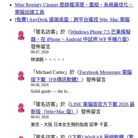
Wise Registry Cleaner 登錄檔清理、重組、系統最佳化、
電腦加速工具
[免費] AnyDesk 遠端桌面：跨平台遙控 Win, Mac 電腦
「
匿名訪客
」於〈
Windows Phone 7.5 芒果模擬
器，在 iPhone、Android 中試用 WP 手機介面
〉
發佈留言
08-07, 2026
林湖銘。。。。。
「
Michael Carter
」於〈
Facebook Messenger 電腦
版下載（FB傳訊軟體）
〉發佈留言
08-06, 2026
Solid guide — the lo…
「
匿名訪客
」於〈
LINE 電腦版官方下載 2026 最
新版（Win+Mac 版）
〉發佈留言
08-03, 2026
東京・大阪 日本女生預約指南 認準 千夏…
「
匿名訪客
」於〈
[下載] WinRAR 壓縮軟體（繁