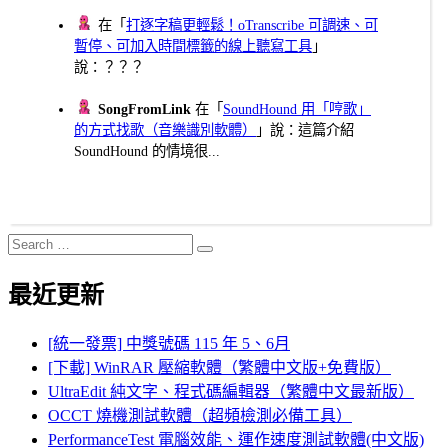
在「
打逐字稿更輕鬆！oTranscribe 可調速、可
暫停、可加入時間標籤的線上聽寫工具
」
說：？？？
SongFromLink
在「
SoundHound 用「哼歌」
的方式找歌（音樂識別軟體）
」說：這篇介紹
SoundHound 的情境很...
Search
Search
for:
最近更新
[統一發票] 中獎號碼 115 年 5、6月
[下載] WinRAR 壓縮軟體（繁體中文版+免費版）
UltraEdit 純文字、程式碼編輯器（繁體中文最新版）
OCCT 燒機測試軟體（超頻檢測必備工具）
PerformanceTest 電腦效能、運作速度測試軟體(中文版)