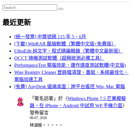
Search
Search
for:
最近更新
[統一發票] 中獎號碼 115 年 5、6月
[下載] WinRAR 壓縮軟體（繁體中文版+免費版）
UltraEdit 純文字、程式碼編輯器（繁體中文最新版）
OCCT 燒機測試軟體（超頻檢測必備工具）
PerformanceTest 電腦效能、運作速度測試軟體(中文版)
Wise Registry Cleaner 登錄檔清理、重組、系統最佳化、
電腦加速工具
[免費] AnyDesk 遠端桌面：跨平台遙控 Win, Mac 電腦
「
匿名訪客
」於〈
Windows Phone 7.5 芒果模擬
器，在 iPhone、Android 中試用 WP 手機介面
〉
發佈留言
08-07, 2026
林湖銘。。。。。