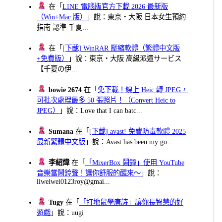
在「
LINE 電腦版官方下載 2026 最新版
（Win+Mac 版）
」說：東京・大阪 日本女生預約
指南 認準 千夏...
在「
[下載] WinRAR 壓縮軟體（繁體中文版
+免費版）
」說：東京・大阪 高級派遣サービス
【千夏の伊...
bowie 2674
在「
免下載！線上 Heic 轉 JPEG，
可批次處理最多 50 張照片！（Convert Heic to
JPEG）
」說：Love that I can batc...
Sumana
在「
[下載] avast! 免費防毒軟體 2025
最新繁體中文版
」說：Avast has been my go...
李紹煒
在「
「MixerBox 鬧鐘」使用 YouTube
音樂當鬧鈴聲！讓你舒服的醒來～
」說：
liweiwei0123roy@gmai...
Tugy
在「
「打地鼠學唐詩」讓你長智慧的好
遊戲
」說：uugi