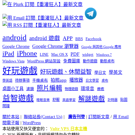
類
android
android 遊戲
APP
BBS
Facebook
Google Chrome 瀏覽器
Google Chrome
Google 與其他 Google 應用
iPhone
iPad
PDF
widget
LINE
Mac OS X
Windows 7
免費圖庫
Windows Vista
WordPress 網站架設
動作遊戲
動態桌布
好玩遊戲
好玩遊戲、休閒益智
學英文
學日文
播放器
拍照app
待辦事項
手機桌布
學英語
日文學習
桌布
照片編輯
桌面小工具
環境音
濾鏡
療癒
物理遊戲
益智遊戲
解謎遊戲
舒壓
貼圖
計時器
睡眠音樂
英語學習
鬧鐘
關於本站
|
聯絡站長(Contact Us)
|
廣告刊登
|
訂閱新文章
/
用 Email
閱電子報
|
WordPress
本站使用又快又便宜的：
Vultr VPS 日本主機
© 2026 版權所有，非經授權請勿全文轉貼