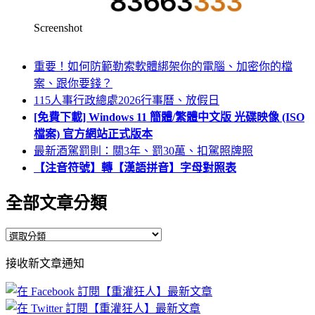
Screenshot
重要！如何防範勒索軟體綁架你的電腦、加密你的檔
案、跟你要錢？
115人事行政總處2026行事曆、放假日
[免費下載] Windows 11 簡體/繁體中文版 光碟映像 (ISO
檔案) 官方網站正式版本
最新酒駕罰則：關3年、罰30萬、扣駕照牌照
【注音符號】轉【漢語拼音】字母對照表
全部文章分類
全
部
接收新文章通知
文
章
分