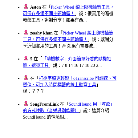
Aston
在「
Picker Wheel 線上隨機抽籤工具，
可保存多個不同主題輪盤！
」說：很實用的隨機
轉盤工具，謝謝分享！如果有西...
zeeshy khan
在「
Picker Wheel 線上隨機抽籤
工具，可保存多個不同主題輪盤！
」說：感謝分
享這個實用的工具！🎉 如果有需要波...
5
在「
「隨機數字」介面簡單好看的隨機抽
籤、選號工具
」說：7 8 14 16 17 18 20 2...
在「
打逐字稿更輕鬆！oTranscribe 可調速、可
暫停、可加入時間標籤的線上聽寫工具
」
說：？？？
SongFromLink
在「
SoundHound 用「哼歌」
的方式找歌（音樂識別軟體）
」說：這篇介紹
SoundHound 的情境很...