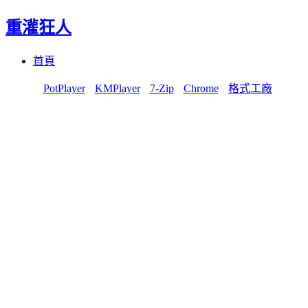
重灌狂人
Menu
Skip
首頁
to
content
PotPlayer
KMPlayer
7-Zip
Chrome
格式工廠