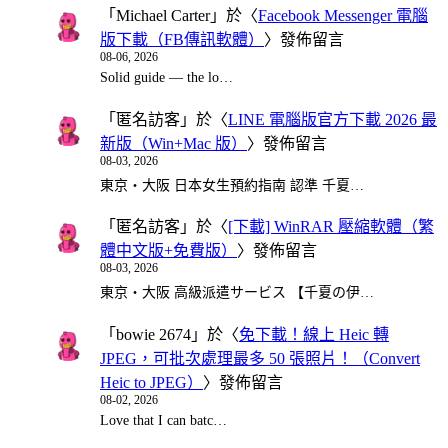
「
Michael Carter
」於〈
Facebook Messenger 電腦
版下載（FB傳訊軟體）
〉發佈留言
08-06, 2026
Solid guide — the lo…
「
匿名訪客
」於〈
LINE 電腦版官方下載 2026 最
新版（Win+Mac 版）
〉發佈留言
08-03, 2026
東京・大阪 日本女生預約指南 認準 千夏…
「
匿名訪客
」於〈
[下載] WinRAR 壓縮軟體（繁
體中文版+免費版）
〉發佈留言
08-03, 2026
東京・大阪 高級派遣サービス 【千夏の伊…
「
bowie 2674
」於〈
免下載！線上 Heic 轉
JPEG，可批次處理最多 50 張照片！（Convert
Heic to JPEG）
〉發佈留言
08-02, 2026
Love that I can batc…