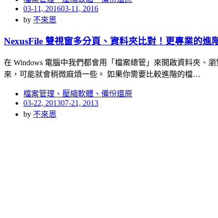
Posted
03-11, 2016
03-11, 2016
on
by
不來恩
NexusFile 雙視窗多分頁、資料夾比對！更專業的
在 Windows 電腦中我們都會用「檔案總管」來開啟資料夾
來，可能就會稍微麻煩一些。 如果你需要比較進階的檔…
檔案管理、壓縮軟體、備份還原
Posted
03-22, 2013
07-21, 2013
on
by
不來恩