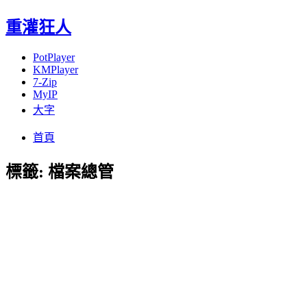
重灌狂人
PotPlayer
KMPlayer
7-Zip
MyIP
大字
Menu
Skip
首頁
to
content
標籤:
檔案總管