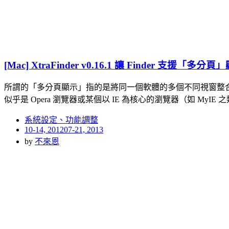
[Mac] XtraFinder v0.16.1 讓 Finder 支援
所謂的「多分頁顯示」指的是將同一個軟體的多個不同視窗整
似乎是 Opera 瀏覽器或某個以 IE 為核心的瀏覽器（如 MyIE 
系統設定、功能調整
Posted
10-14, 2012
07-21, 2013
on
by
不來恩