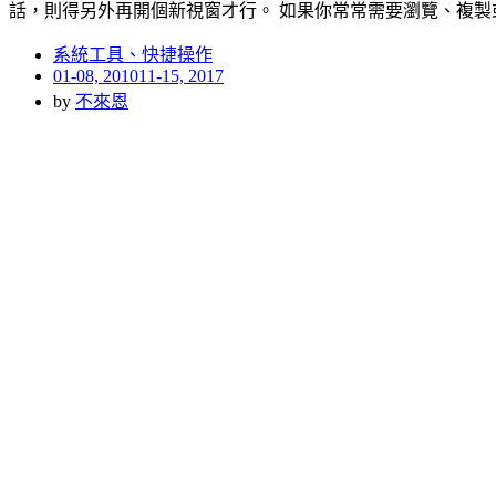
話，則得另外再開個新視窗才行。 如果你常常需要瀏覽、複製
系統工具、快捷操作
Posted
01-08, 2010
11-15, 2017
on
by
不來恩