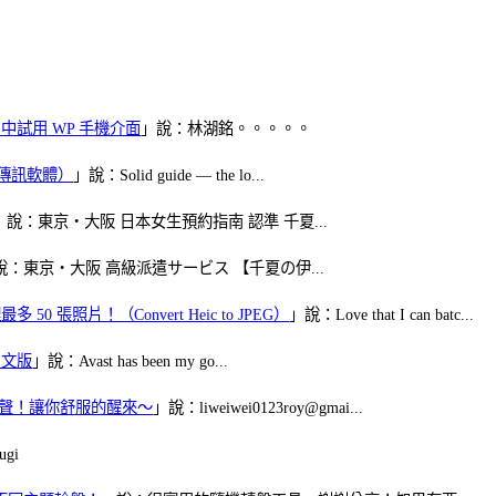
oid 中試用 WP 手機介面
」說：林湖銘。。。。。
（FB傳訊軟體）
」說：Solid guide — the lo...
」說：東京・大阪 日本女生預約指南 認準 千夏...
說：東京・大阪 高級派遣サービス 【千夏の伊...
50 張照片！（Convert Heic to JPEG）
」說：Love that I can batc...
體中文版
」說：Avast has been my go...
當鬧鈴聲！讓你舒服的醒來～
」說：liweiwei0123roy@gmai...
gi