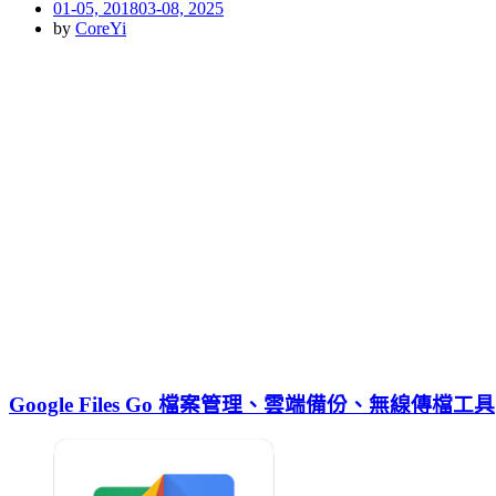
Posted
01-05, 2018
03-08, 2025
on
by
CoreYi
Google Files Go 檔案管理、雲端備份、無線傳檔工具