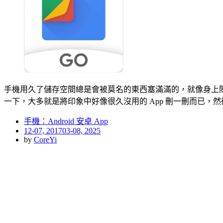
手機用久了儲存空間總是會被莫名的東西塞滿滿的，就像身上陳
一下，大多就是將印象中好像很久沒用的 App 刪一刪而已，
手機：Android 安卓 App
Posted
12-07, 2017
03-08, 2025
on
by
CoreYi