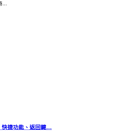
時…
譯、快捷功能、返回鍵…