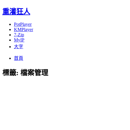
重灌狂人
PotPlayer
KMPlayer
7-Zip
MyIP
大字
Menu
Skip
首頁
to
content
標籤:
檔案管理