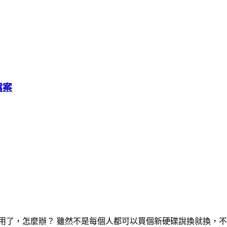
檔案
 硬碟空間不夠用了，怎麼辦？ 雖然不是每個人都可以買個新硬碟說換