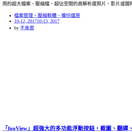
用的超大檔案、壓縮檔、超佔空間的高解析度照片、影片或隨
檔案管理、壓縮軟體、備份還原
Posted
10-12, 2017
10-13, 2017
on
by
不來恩
「fooView」超強大的多功能浮動按鈕，截圖、翻