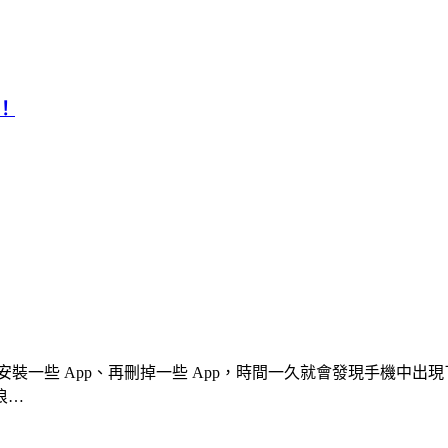
夾！
再安裝一些 App、再刪掉一些 App，時間一久就會發現手機中出
浪…