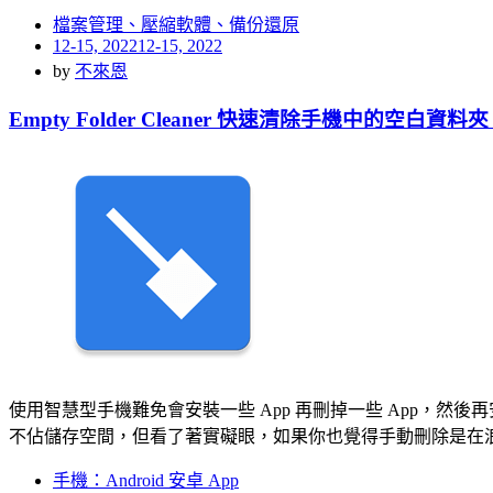
檔案管理、壓縮軟體、備份還原
Posted
12-15, 2022
12-15, 2022
on
by
不來恩
Empty Folder Cleaner 快速清除手機中的空白資料
使用智慧型手機難免會安裝一些 App 再刪掉一些 App，然後
不佔儲存空間，但看了著實礙眼，如果你也覺得手動刪除是在
手機：Android 安卓 App