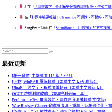
5
在「
「隨機數字」介面簡單好看的隨機抽籤、選號工具
在「
打逐字稿更輕鬆！oTranscribe 可調速、可暫停
SongFromLink
在「
SoundHound 用「哼歌」的方式
Search
Search
for:
最近更新
[統一發票] 中獎號碼 115 年 5、6月
[下載] WinRAR 壓縮軟體（繁體中文版+免費版）
UltraEdit 純文字、程式碼編輯器（繁體中文最新版）
OCCT 燒機測試軟體（超頻檢測必備工具）
PerformanceTest 電腦效能、運作速度測試軟體(中文版)
Wise Registry Cleaner 登錄檔清理、重組、系統最佳
[免費] AnyDesk 遠端桌面：跨平台遙控 Win, Mac 電腦