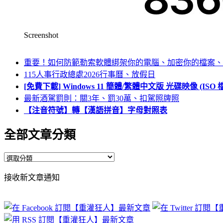
Screenshot
重要！如何防範勒索軟體綁架你的電腦、加密你的檔案、
115人事行政總處2026行事曆、放假日
[免費下載] Windows 11 簡體/繁體中文版 光碟映像 (IS
最新酒駕罰則：關3年、罰30萬、扣駕照牌照
【注音符號】轉【漢語拼音】字母對照表
全部文章分類
全
部
接收新文章通知
文
章
分
類