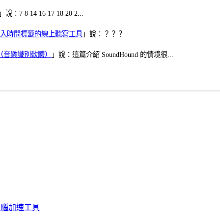
」說：7 8 14 16 17 18 20 2...
、可加入時間標籤的線上聽寫工具
」說：？？？
找歌（音樂識別軟體）
」說：這篇介紹 SoundHound 的情境很...
化、電腦加速工具