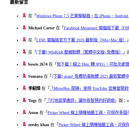
最新留言
在「
Windows Phone 7.5 芒果模擬器，在 iPhone、Andr
Michael Carter
在「
Facebook Messenger 電腦版下載
在「
LINE 電腦版官方下載 2026 最新版（Win+Mac 版）
在「
[下載] WinRAR 壓縮軟體（繁體中文版+免費版）
」
bowie 2674
在「
免下載！線上 Heic 轉 JPEG，可批次處理最多 
Sumana
在「
[下載] avast! 免費防毒軟體 2025 最新繁
李紹煒
在「
「MixerBox 鬧鐘」使用 YouTube 音樂
Tugy
在「
「打地鼠學唐詩」讓你長智慧的好遊戲
」說：uu
Aston
在「
Picker Wheel 線上隨機抽籤工具，可保存
zeeshy khan
在「
Picker Wheel 線上隨機抽籤工具，