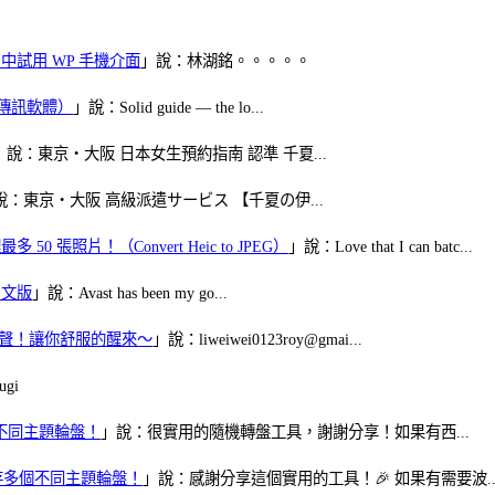
oid 中試用 WP 手機介面
」說：林湖銘。。。。。
（FB傳訊軟體）
」說：Solid guide — the lo...
」說：東京・大阪 日本女生預約指南 認準 千夏...
說：東京・大阪 高級派遣サービス 【千夏の伊...
50 張照片！（Convert Heic to JPEG）
」說：Love that I can batc...
體中文版
」說：Avast has been my go...
當鬧鈴聲！讓你舒服的醒來～
」說：liweiwei0123roy@gmai...
gi
多個不同主題輪盤！
」說：很實用的隨機轉盤工具，謝謝分享！如果有西...
可保存多個不同主題輪盤！
」說：感謝分享這個實用的工具！🎉 如果有需要波..