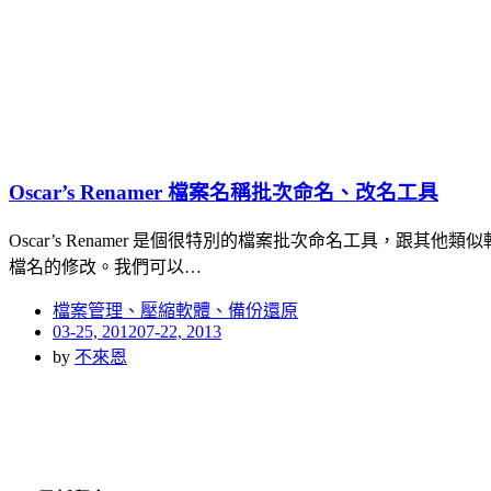
Oscar’s Renamer 檔案名稱批次命名、改名工具
Oscar’s Renamer 是個很特別的檔案批次命名工具，跟其
檔名的修改。我們可以…
檔案管理、壓縮軟體、備份還原
Posted
03-25, 2012
07-22, 2013
on
by
不來恩