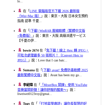
lo...
在「
LINE 電腦版官方下載 2026 最新版
（Win+Mac 版）
」說：東京・大阪 日本女生預約
指南 認準 千夏...
在「
[下載] WinRAR 壓縮軟體（繁體中文版
+免費版）
」說：東京・大阪 高級派遣サービス
【千夏の伊...
bowie 2674
在「
免下載！線上 Heic 轉 JPEG，
可批次處理最多 50 張照片！（Convert Heic to
JPEG）
」說：Love that I can batc...
Sumana
在「
[下載] avast! 免費防毒軟體 2025
最新繁體中文版
」說：Avast has been my go...
李紹煒
在「
「MixerBox 鬧鐘」使用 YouTube
音樂當鬧鈴聲！讓你舒服的醒來～
」說：
liweiwei0123roy@gmai...
Tugy
在「
「打地鼠學唐詩」讓你長智慧的好