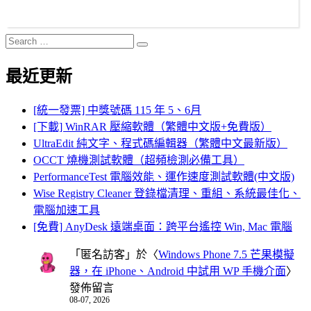
Search
Search
for:
最近更新
[統一發票] 中獎號碼 115 年 5、6月
[下載] WinRAR 壓縮軟體（繁體中文版+免費版）
UltraEdit 純文字、程式碼編輯器（繁體中文最新版）
OCCT 燒機測試軟體（超頻檢測必備工具）
PerformanceTest 電腦效能、運作速度測試軟體(中文版)
Wise Registry Cleaner 登錄檔清理、重組、系統最佳化、
電腦加速工具
[免費] AnyDesk 遠端桌面：跨平台遙控 Win, Mac 電腦
「
匿名訪客
」於〈
Windows Phone 7.5 芒果模擬
器，在 iPhone、Android 中試用 WP 手機介面
〉
發佈留言
08-07, 2026