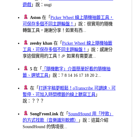
遊戲
」說：uugi
Aston
在「
Picker Wheel 線上隨機抽籤工具，
可保存多個不同主題輪盤！
」說：很實用的隨機
轉盤工具，謝謝分享！如果有西...
zeeshy khan
在「
Picker Wheel 線上隨機抽籤
工具，可保存多個不同主題輪盤！
」說：感謝分
享這個實用的工具！🎉 如果有需要波...
5
在「
「隨機數字」介面簡單好看的隨機抽
籤、選號工具
」說：7 8 14 16 17 18 20 2...
在「
打逐字稿更輕鬆！oTranscribe 可調速、可
暫停、可加入時間標籤的線上聽寫工具
」
說：？？？
SongFromLink
在「
SoundHound 用「哼歌」
的方式找歌（音樂識別軟體）
」說：這篇介紹
SoundHound 的情境很...