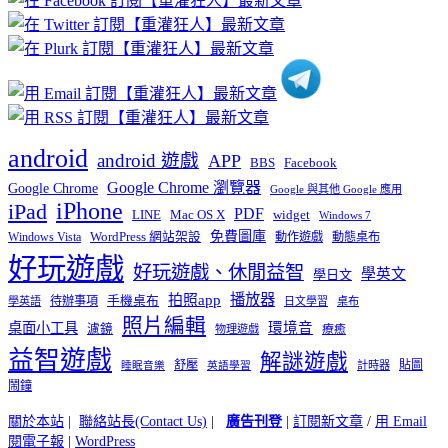
分
類
android
android 遊戲
APP
BBS
Facebook
Google Chrome 瀏覽器
Google Chrome
Google 與其他 Google 應用
iPhone
iPad
PDF
widget
LINE
Mac OS X
Windows 7
免費圖庫
Windows Vista
WordPress 網站架設
動作遊戲
動態桌布
好玩遊戲
好玩遊戲、休閒益智
學英文
學日文
播放器
拍照app
待辦事項
手機桌布
學英語
日文學習
桌布
照片編輯
桌面小工具
環境音
濾鏡
療癒
物理遊戲
益智遊戲
解謎遊戲
舒壓
貼圖
計時器
睡眠音樂
英語學習
鬧鐘
關於本站
|
聯絡站長(Contact Us)
|
廣告刊登
|
訂閱新文章
/
用 Email
閱電子報
|
WordPress