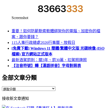
Screenshot
重要！如何防範勒索軟體綁架你的電腦、加密你的檔
案、跟你要錢？
115人事行政總處2026行事曆、放假日
[免費下載] Windows 11 簡體/繁體中文版 光碟映像 (ISO
檔案) 官方網站正式版本
最新酒駕罰則：關3年、罰30萬、扣駕照牌照
【注音符號】轉【漢語拼音】字母對照表
全部文章分類
全
部
接收新文章通知
文
章