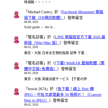
林湖銘。。。。。
「
Michael Carter
」於〈
Facebook Messenger 電腦
版下載（FB傳訊軟體）
〉發佈留言
08-06, 2026
Solid guide — the lo…
「
匿名訪客
」於〈
LINE 電腦版官方下載 2026 最
新版（Win+Mac 版）
〉發佈留言
08-03, 2026
東京・大阪 日本女生預約指南 認準 千夏…
「
匿名訪客
」於〈
[下載] WinRAR 壓縮軟體（繁
體中文版+免費版）
〉發佈留言
08-03, 2026
東京・大阪 高級派遣サービス 【千夏の伊…
「
bowie 2674
」於〈
免下載！線上 Heic 轉
JPEG，可批次處理最多 50 張照片！（Convert
Heic to JPEG）
〉發佈留言
08-02, 2026