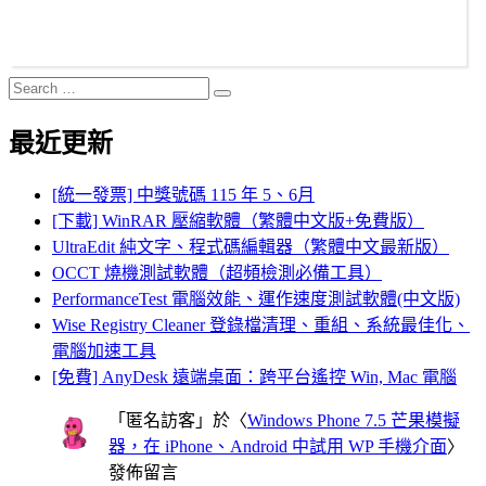
Search
Search
for:
最近更新
[統一發票] 中獎號碼 115 年 5、6月
[下載] WinRAR 壓縮軟體（繁體中文版+免費版）
UltraEdit 純文字、程式碼編輯器（繁體中文最新版）
OCCT 燒機測試軟體（超頻檢測必備工具）
PerformanceTest 電腦效能、運作速度測試軟體(中文版)
Wise Registry Cleaner 登錄檔清理、重組、系統最佳化、
電腦加速工具
[免費] AnyDesk 遠端桌面：跨平台遙控 Win, Mac 電腦
「
匿名訪客
」於〈
Windows Phone 7.5 芒果模擬
器，在 iPhone、Android 中試用 WP 手機介面
〉
發佈留言