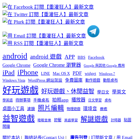
章
分
類
android
android 遊戲
APP
BBS
Facebook
Google Chrome 瀏覽器
Google Chrome
Google 與其他 Google 應用
iPhone
iPad
PDF
widget
LINE
Mac OS X
Windows 7
免費圖庫
Windows Vista
WordPress 網站架設
動作遊戲
動態桌布
好玩遊戲
好玩遊戲、休閒益智
學英文
學日文
播放器
拍照app
待辦事項
手機桌布
學英語
日文學習
桌布
照片編輯
桌面小工具
環境音
濾鏡
療癒
物理遊戲
益智遊戲
解謎遊戲
舒壓
貼圖
計時器
睡眠音樂
英語學習
鬧鐘
關於本站
|
聯絡站長(Contact Us)
|
廣告刊登
|
訂閱新文章
/
用 Email