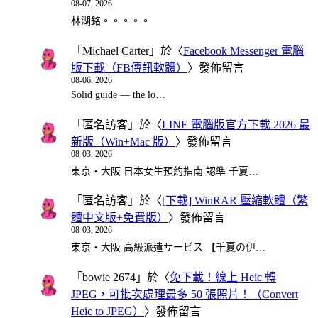
08-07, 2026
林湖銘。。。。。
「
Michael Carter
」於〈
Facebook Messenger 電腦
版下載（FB傳訊軟體）
〉發佈留言
08-06, 2026
Solid guide — the lo…
「
匿名訪客
」於〈
LINE 電腦版官方下載 2026 最
新版（Win+Mac 版）
〉發佈留言
08-03, 2026
東京・大阪 日本女生預約指南 認準 千夏…
「
匿名訪客
」於〈
[下載] WinRAR 壓縮軟體（繁
體中文版+免費版）
〉發佈留言
08-03, 2026
東京・大阪 高級派遣サービス 【千夏の伊…
「
bowie 2674
」於〈
免下載！線上 Heic 轉
JPEG，可批次處理最多 50 張照片！（Convert
Heic to JPEG）
〉發佈留言