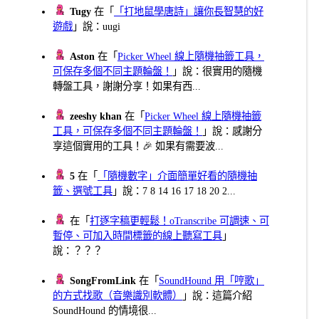
Tugy
在「
「打地鼠學唐詩」讓你長智慧的好
遊戲
」說：uugi
Aston
在「
Picker Wheel 線上隨機抽籤工具，
可保存多個不同主題輪盤！
」說：很實用的隨機
轉盤工具，謝謝分享！如果有西...
zeeshy khan
在「
Picker Wheel 線上隨機抽籤
工具，可保存多個不同主題輪盤！
」說：感謝分
享這個實用的工具！🎉 如果有需要波...
5
在「
「隨機數字」介面簡單好看的隨機抽
籤、選號工具
」說：7 8 14 16 17 18 20 2...
在「
打逐字稿更輕鬆！oTranscribe 可調速、可
暫停、可加入時間標籤的線上聽寫工具
」
說：？？？
SongFromLink
在「
SoundHound 用「哼歌」
的方式找歌（音樂識別軟體）
」說：這篇介紹
SoundHound 的情境很...