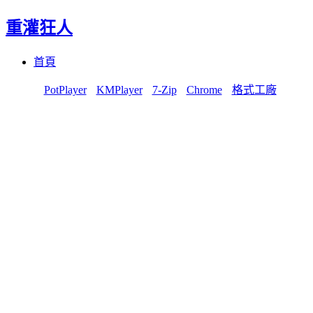
重灌狂人
Menu
Skip
首頁
to
content
PotPlayer
KMPlayer
7-Zip
Chrome
格式工廠