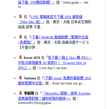
版下載（FB傳訊軟體）
」說：Solid guide — the
lo...
在「
LINE 電腦版官方下載 2026 最新版
（Win+Mac 版）
」說：東京・大阪 日本女生預約
指南 認準 千夏...
在「
[下載] WinRAR 壓縮軟體（繁體中文版
+免費版）
」說：東京・大阪 高級派遣サービス
【千夏の伊...
bowie 2674
在「
免下載！線上 Heic 轉 JPEG，
可批次處理最多 50 張照片！（Convert Heic to
JPEG）
」說：Love that I can batc...
Sumana
在「
[下載] avast! 免費防毒軟體 2025
最新繁體中文版
」說：Avast has been my go...
李紹煒
在「
「MixerBox 鬧鐘」使用 YouTube
音樂當鬧鈴聲！讓你舒服的醒來～
」說：
liweiwei0123roy@gmai...