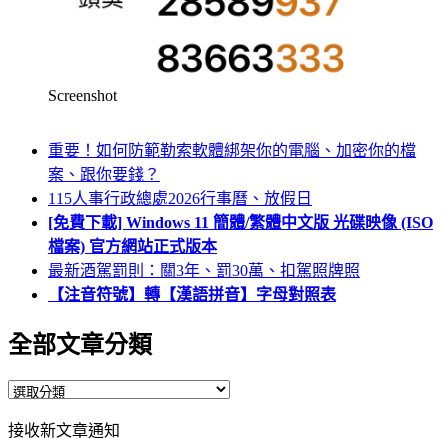
Screenshot
重要！如何防範勒索軟體綁架你的電腦、加密你的檔
案、跟你要錢？
115人事行政總處2026行事曆、放假日
[免費下載] Windows 11 簡體/繁體中文版 光碟映像 (ISO
檔案) 官方網站正式版本
最新酒駕罰則：關3年、罰30萬、扣駕照牌照
【注音符號】轉【漢語拼音】字母對照表
全部文章分類
全
部
接收新文章通知
文