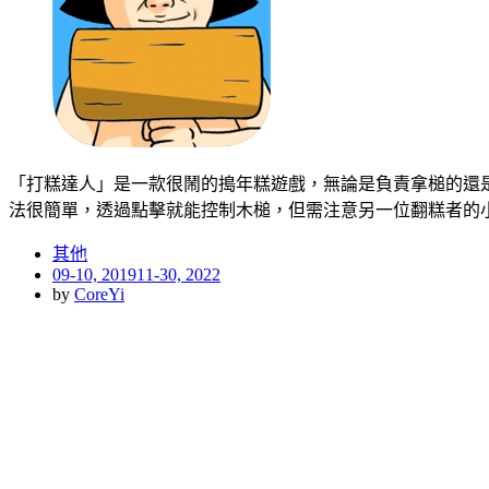
「打糕達人」是一款很鬧的搗年糕遊戲，無論是負責拿槌的還
法很簡單，透過點擊就能控制木槌，但需注意另一位翻糕者的
其他
Posted
09-10, 2019
11-30, 2022
on
by
CoreYi