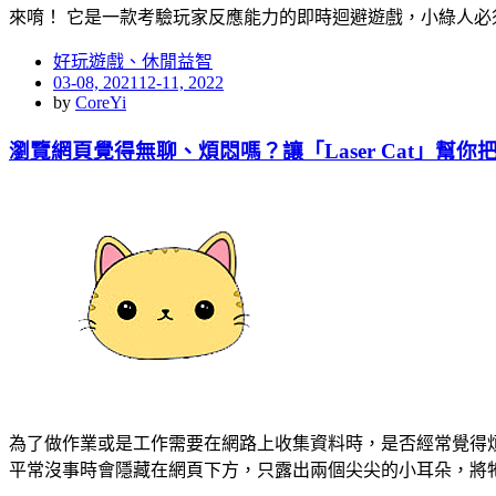
來唷！ 它是一款考驗玩家反應能力的即時迴避遊戲，小綠人必
好玩遊戲、休閒益智
Posted
03-08, 2021
12-11, 2022
on
by
CoreYi
瀏覽網頁覺得無聊、煩悶嗎？讓「Laser Cat」幫
為了做作業或是工作需要在網路上收集資料時，是否經常覺得煩悶又無
平常沒事時會隱藏在網頁下方，只露出兩個尖尖的小耳朵，將