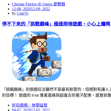
Chrome,Firefox,IE,Opera 瀏覽器
Posted
12-08, 2020
12-09, 2022
on
by
CoreYi
停不下來的「挑戰巔峰」極速爬梯遊戲，小心上癮啊
「挑戰巔峰」的遊戲玩法雖然不是最有創意的，但絕對有讓人
的目標！ 遊戲的 8-bit 像素風格與超復古的電子配樂，感覺
好玩遊戲、休閒益智
Posted
04-07, 2020
12-02, 2022