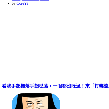
on
by
CoreYi
看我手起槌落手起槌落，一眼都沒眨過！來「打糕達