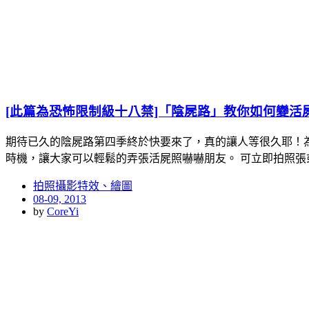
[此篇為恐怖限制級十八禁]「陰屍路」教你如何變活屍（iPh
期待已久的陰屍路第四季終於快要來了，真的讓人等很久耶！
時機，讓大家可以輕鬆的弄張活屍照嚇嚇朋友。 可立即拍照張
拍照攝影特效、繪圖
Posted
08-09, 2013
on
by
CoreYi