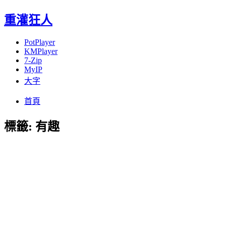
重灌狂人
PotPlayer
KMPlayer
7-Zip
MyIP
大字
Menu
Skip
首頁
to
content
標籤:
有趣