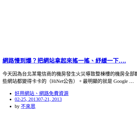
網路慢到爆？把網站拿起來搖一搖、紓緩一下….
今天因為台北某電信商的機房發生火災導致整棟樓的機房全部斷電
些網站都變得卡卡的（HiNet公告）。最明顯的就是 Google …
好用網站、網路免費資源
Posted
02-25, 2013
07-21, 2013
on
by
不來恩