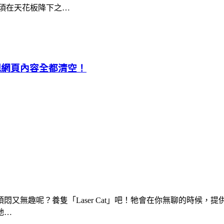
須在天花板降下之…
你把網頁內容全都清空！
趣呢？養隻「Laser Cat」吧！牠會在你無聊的時候，提供一
牠…