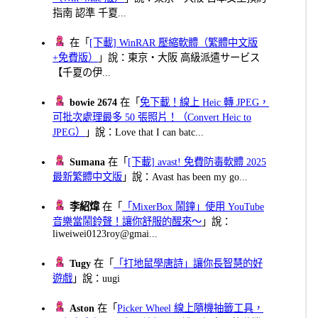
指南 認準 千夏...
在「
[下載] WinRAR 壓縮軟體（繁體中文版
+免費版）
」說：東京・大阪 高級派遣サービス
【千夏の伊...
bowie 2674
在「
免下載！線上 Heic 轉 JPEG，
可批次處理最多 50 張照片！（Convert Heic to
JPEG）
」說：Love that I can batc...
Sumana
在「
[下載] avast! 免費防毒軟體 2025
最新繁體中文版
」說：Avast has been my go...
李紹煒
在「
「MixerBox 鬧鐘」使用 YouTube
音樂當鬧鈴聲！讓你舒服的醒來～
」說：
liweiwei0123roy@gmai...
Tugy
在「
「打地鼠學唐詩」讓你長智慧的好
遊戲
」說：uugi
Aston
在「
Picker Wheel 線上隨機抽籤工具，