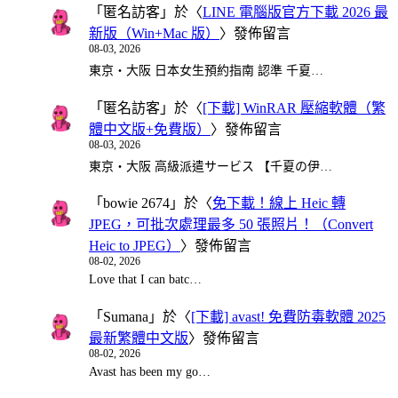
「
匿名訪客
」於〈
LINE 電腦版官方下載 2026 最
新版（Win+Mac 版）
〉發佈留言
08-03, 2026
東京・大阪 日本女生預約指南 認準 千夏…
「
匿名訪客
」於〈
[下載] WinRAR 壓縮軟體（繁
體中文版+免費版）
〉發佈留言
08-03, 2026
東京・大阪 高級派遣サービス 【千夏の伊…
「
bowie 2674
」於〈
免下載！線上 Heic 轉
JPEG，可批次處理最多 50 張照片！（Convert
Heic to JPEG）
〉發佈留言
08-02, 2026
Love that I can batc…
「
Sumana
」於〈
[下載] avast! 免費防毒軟體 2025
最新繁體中文版
〉發佈留言
08-02, 2026
Avast has been my go…