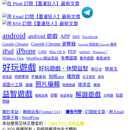
類
android
android 遊戲
APP
BBS
Facebook
Google Chrome 瀏覽器
Google Chrome
Google 與其他 Google 應用
iPhone
iPad
PDF
widget
LINE
Mac OS X
Windows 7
免費圖庫
Windows Vista
WordPress 網站架設
動作遊戲
動態桌布
好玩遊戲
好玩遊戲、休閒益智
學英文
學日文
播放器
拍照app
待辦事項
手機桌布
學英語
日文學習
桌布
照片編輯
桌面小工具
環境音
濾鏡
療癒
物理遊戲
益智遊戲
解謎遊戲
舒壓
貼圖
計時器
睡眠音樂
英語學習
鬧鐘
關於本站
|
聯絡站長(Contact Us)
|
廣告刊登
|
訂閱新文章
/
用 Email
閱電子報
|
WordPress
本站使用又快又便宜的：
Vultr VPS 日本主機
© 2026 版權所有，非經授權請勿全文轉貼