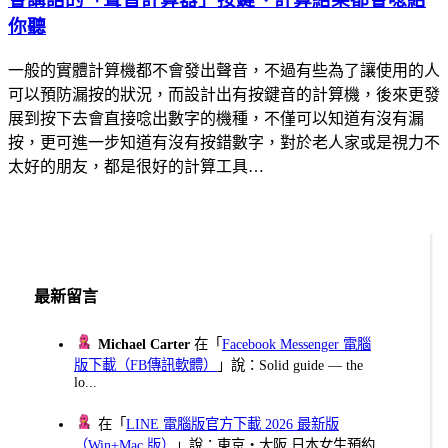
你聽
一般的實體計算機都不會發出聲音，不過有些為了讓使用的人
可以預防漏按的狀況，而設計出有按鍵音的計算機，後來更發
展到按下去會直接唸出數字的機種，不僅可以知道有沒有漏
按，更可進一步知道有沒有按錯數字，對於老人家或是視力不
太好的朋友，都是很好的計算工具…
最新留言
Michael Carter
在「
Facebook Messenger 電腦
版下載（FB傳訊軟體）
」說：Solid guide — the
lo...
在「
LINE 電腦版官方下載 2026 最新版
（Win+Mac 版）
」說：東京・大阪 日本女生預約