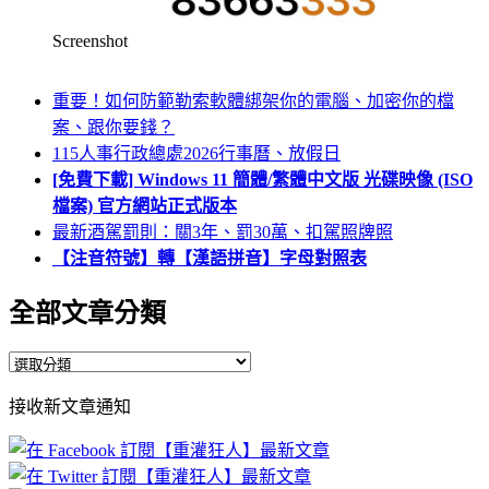
Screenshot
重要！如何防範勒索軟體綁架你的電腦、加密你的檔
案、跟你要錢？
115人事行政總處2026行事曆、放假日
[免費下載] Windows 11 簡體/繁體中文版 光碟映像 (ISO
檔案) 官方網站正式版本
最新酒駕罰則：關3年、罰30萬、扣駕照牌照
【注音符號】轉【漢語拼音】字母對照表
全部文章分類
全
部
接收新文章通知
文
章
分