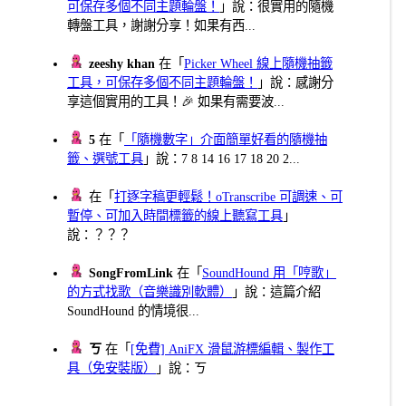
可保存多個不同主題輪盤！
」說：很實用的隨機
轉盤工具，謝謝分享！如果有西...
zeeshy khan
在「
Picker Wheel 線上隨機抽籤
工具，可保存多個不同主題輪盤！
」說：感謝分
享這個實用的工具！🎉 如果有需要波...
5
在「
「隨機數字」介面簡單好看的隨機抽
籤、選號工具
」說：7 8 14 16 17 18 20 2...
在「
打逐字稿更輕鬆！oTranscribe 可調速、可
暫停、可加入時間標籤的線上聽寫工具
」
說：？？？
SongFromLink
在「
SoundHound 用「哼歌」
的方式找歌（音樂識別軟體）
」說：這篇介紹
SoundHound 的情境很...
ㄎ
在「
[免費] AniFX 滑鼠游標編輯、製作工
具（免安裝版）
」說：ㄎ