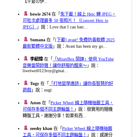
【千夏の伊...
bowie 2674
在「
免下載！線上 Heic 轉 JPEG，
可批次處理最多 50 張照片！（Convert Heic to
JPEG）
」說：Love that I can batc...
Sumana
在「
[下載] avast! 免費防毒軟體 2025
最新繁體中文版
」說：Avast has been my go...
李紹煒
在「
「MixerBox 鬧鐘」使用 YouTube
音樂當鬧鈴聲！讓你舒服的醒來～
」說：
liweiwei0123roy@gmai...
Tugy
在「
「打地鼠學唐詩」讓你長智慧的好
遊戲
」說：uugi
Aston
在「
Picker Wheel 線上隨機抽籤工具，
可保存多個不同主題輪盤！
」說：很實用的隨機
轉盤工具，謝謝分享！如果有西...
zeeshy khan
在「
Picker Wheel 線上隨機抽籤
工具，可保存多個不同主題輪盤！
」說：感謝分