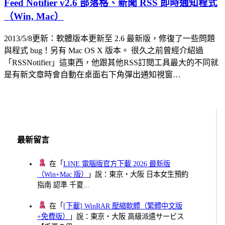
Feed Notifier v2.6 部落格、新聞 RSS 即時通知程式
（Win, Mac）
2013/5/8更新：軟體版本更新至 2.6 最新版，修復了一些問題
與程式 bug！另有 Mac OS X 版本。 很久之前曾經介紹過
「RSSNotifier」這東西，他跟其他RSS訂閱工具最大的不同就
是有新文章時會自動在桌面右下角彈出通知視窗…
最新留言
在「
LINE 電腦版官方下載 2026 最新版
（Win+Mac 版）
」說：東京・大阪 日本女生預約
指南 認準 千夏...
在「
[下載] WinRAR 壓縮軟體（繁體中文版
+免費版）
」說：東京・大阪 高級派遣サービス