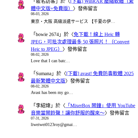
「
匿名訪客
」於〈
[下載] WinRAR 壓縮軟體（繁
體中文版+免費版）
〉發佈留言
08-03, 2026
東京・大阪 高級派遣サービス 【千夏の伊…
「
bowie 2674
」於〈
免下載！線上 Heic 轉
JPEG，可批次處理最多 50 張照片！（Convert
Heic to JPEG）
〉發佈留言
08-02, 2026
Love that I can batc…
「
Sumana
」於〈
[下載] avast! 免費防毒軟體 2025
最新繁體中文版
〉發佈留言
08-02, 2026
Avast has been my go…
「
李紹煒
」於〈
「MixerBox 鬧鐘」使用 YouTube
音樂當鬧鈴聲！讓你舒服的醒來～
〉發佈留言
07-31, 2026
liweiwei0123roy@gmai…