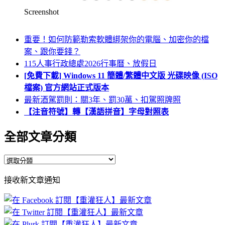
Screenshot
重要！如何防範勒索軟體綁架你的電腦、加密你的檔
案、跟你要錢？
115人事行政總處2026行事曆、放假日
[免費下載] Windows 11 簡體/繁體中文版 光碟映像 (ISO
檔案) 官方網站正式版本
最新酒駕罰則：關3年、罰30萬、扣駕照牌照
【注音符號】轉【漢語拼音】字母對照表
全部文章分類
全
部
接收新文章通知
文
章
分
類