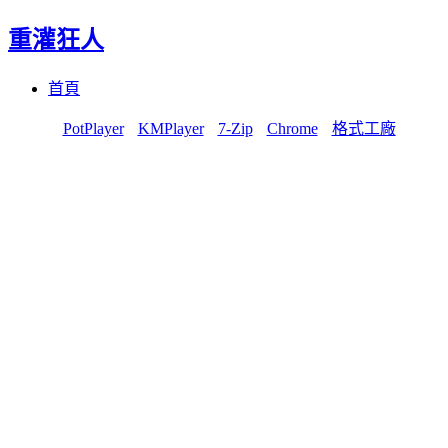
重灌狂人
Menu
Skip
首頁
to
content
PotPlayer
KMPlayer
7-Zip
Chrome
格式工廠