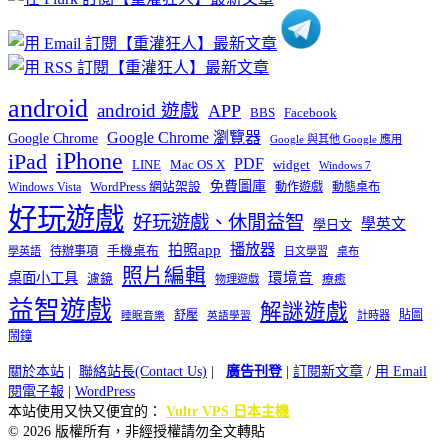
android
android 遊戲
APP
BBS
Facebook
Google Chrome 瀏覽器
Google Chrome
Google 與其他 Google 應用
iPhone
iPad
PDF
widget
LINE
Mac OS X
Windows 7
免費圖庫
Windows Vista
WordPress 網站架設
動作遊戲
動態桌布
好玩遊戲
好玩遊戲、休閒益智
學英文
學日文
播放器
拍照app
待辦事項
手機桌布
學英語
日文學習
桌布
照片編輯
桌面小工具
環境音
濾鏡
療癒
物理遊戲
益智遊戲
解謎遊戲
舒壓
貼圖
計時器
睡眠音樂
英語學習
鬧鐘
關於本站
|
聯絡站長(Contact Us)
|
廣告刊登
|
訂閱新文章
/
用 Email
閱電子報
|
WordPress
本站使用又快又便宜的：
Vultr VPS 日本主機
© 2026 版權所有，非經授權請勿全文轉貼