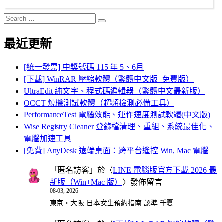
Search
Search
for:
最近更新
[統一發票] 中獎號碼 115 年 5、6月
[下載] WinRAR 壓縮軟體（繁體中文版+免費版）
UltraEdit 純文字、程式碼編輯器（繁體中文最新版）
OCCT 燒機測試軟體（超頻檢測必備工具）
PerformanceTest 電腦效能、運作速度測試軟體(中文版)
Wise Registry Cleaner 登錄檔清理、重組、系統最佳化、
電腦加速工具
[免費] AnyDesk 遠端桌面：跨平台遙控 Win, Mac 電腦
「
匿名訪客
」於〈
LINE 電腦版官方下載 2026 最
新版（Win+Mac 版）
〉發佈留言
08-03, 2026
東京・大阪 日本女生預約指南 認準 千夏…