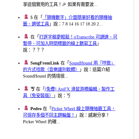
享這個實用的工具！🎉 如果有需要波...
5
在「
「隨機數字」介面簡單好看的隨機抽
籤、選號工具
」說：7 8 14 16 17 18 20 2...
在「
打逐字稿更輕鬆！oTranscribe 可調速、可
暫停、可加入時間標籤的線上聽寫工具
」
說：？？？
SongFromLink
在「
SoundHound 用「哼歌」
的方式找歌（音樂識別軟體）
」說：這篇介紹
SoundHound 的情境很...
ㄎ
在「
[免費] AniFX 滑鼠游標編輯、製作工
具（免安裝版）
」說：ㄎ
Pedro
在「
Picker Wheel 線上隨機抽籤工具，
可保存多個不同主題輪盤！
」說：感謝分享！
Picker Wheel 的確...