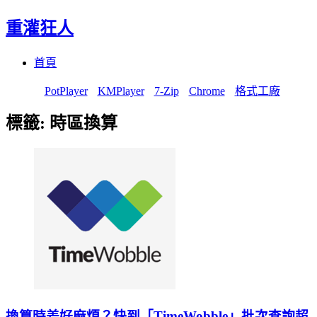
重灌狂人
Menu
Skip
首頁
to
content
PotPlayer
KMPlayer
7-Zip
Chrome
格式工廠
標籤:
時區換算
換算時差好麻煩？快到「TimeWobble」批次查詢超