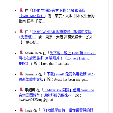
lo...
在「
LINE 電腦版官方下載 2026 最新版
（Win+Mac 版）
」說：東京・大阪 日本女生預約
指南 認準 千夏...
在「
[下載] WinRAR 壓縮軟體（繁體中文版
+免費版）
」說：東京・大阪 高級派遣サービス
【千夏の伊...
bowie 2674
在「
免下載！線上 Heic 轉 JPEG，
可批次處理最多 50 張照片！（Convert Heic to
JPEG）
」說：Love that I can batc...
Sumana
在「
[下載] avast! 免費防毒軟體 2025
最新繁體中文版
」說：Avast has been my go...
李紹煒
在「
「MixerBox 鬧鐘」使用 YouTube
音樂當鬧鈴聲！讓你舒服的醒來～
」說：
liweiwei0123roy@gmai...
Tugy
在「
「打地鼠學唐詩」讓你長智慧的好