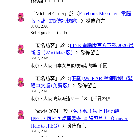
林湖銘。。。。。
「
Michael Carter
」於〈
Facebook Messenger 電腦
版下載（FB傳訊軟體）
〉發佈留言
08-06, 2026
Solid guide — the lo…
「
匿名訪客
」於〈
LINE 電腦版官方下載 2026 最
新版（Win+Mac 版）
〉發佈留言
08-03, 2026
東京・大阪 日本女生預約指南 認準 千夏…
「
匿名訪客
」於〈
[下載] WinRAR 壓縮軟體（繁
體中文版+免費版）
〉發佈留言
08-03, 2026
東京・大阪 高級派遣サービス 【千夏の伊…
「
bowie 2674
」於〈
免下載！線上 Heic 轉
JPEG，可批次處理最多 50 張照片！（Convert
Heic to JPEG）
〉發佈留言
08-02, 2026