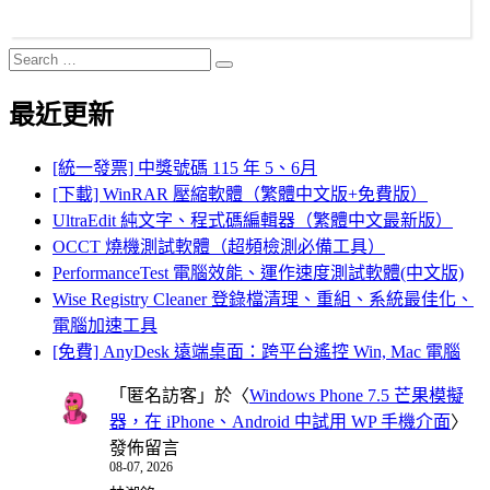
Search
Search
for:
最近更新
[統一發票] 中獎號碼 115 年 5、6月
[下載] WinRAR 壓縮軟體（繁體中文版+免費版）
UltraEdit 純文字、程式碼編輯器（繁體中文最新版）
OCCT 燒機測試軟體（超頻檢測必備工具）
PerformanceTest 電腦效能、運作速度測試軟體(中文版)
Wise Registry Cleaner 登錄檔清理、重組、系統最佳化、
電腦加速工具
[免費] AnyDesk 遠端桌面：跨平台遙控 Win, Mac 電腦
「
匿名訪客
」於〈
Windows Phone 7.5 芒果模擬
器，在 iPhone、Android 中試用 WP 手機介面
〉
發佈留言
08-07, 2026