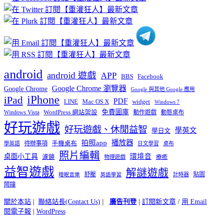
分
類
android
android 遊戲
APP
BBS
Facebook
Google Chrome 瀏覽器
Google Chrome
Google 與其他 Google 應用
iPhone
iPad
PDF
widget
LINE
Mac OS X
Windows 7
免費圖庫
Windows Vista
WordPress 網站架設
動作遊戲
動態桌布
好玩遊戲
好玩遊戲、休閒益智
學英文
學日文
播放器
拍照app
待辦事項
手機桌布
學英語
日文學習
桌布
照片編輯
桌面小工具
環境音
濾鏡
療癒
物理遊戲
益智遊戲
解謎遊戲
舒壓
貼圖
計時器
睡眠音樂
英語學習
鬧鐘
關於本站
|
聯絡站長(Contact Us)
|
廣告刊登
|
訂閱新文章
/
用 Email
閱電子報
|
WordPress