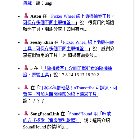
遊戲
」說：uugi
Aston
在「
Picker Wheel 線上隨機抽籤工具，
可保存多個不同主題輪盤！
」說：很實用的隨機
轉盤工具，謝謝分享！如果有西...
zeeshy khan
在「
Picker Wheel 線上隨機抽籤
工具，可保存多個不同主題輪盤！
」說：感謝分
享這個實用的工具！🎉 如果有需要波...
5
在「
「隨機數字」介面簡單好看的隨機抽
籤、選號工具
」說：7 8 14 16 17 18 20 2...
在「
打逐字稿更輕鬆！oTranscribe 可調速、可
暫停、可加入時間標籤的線上聽寫工具
」
說：？？？
SongFromLink
在「
SoundHound 用「哼歌」
的方式找歌（音樂識別軟體）
」說：這篇介紹
SoundHound 的情境很...