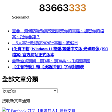
Screenshot
重要！如何防範勒索軟體綁架你的電腦、加密你的檔
案、跟你要錢？
115人事行政總處2026行事曆、放假日
[免費下載] Windows 11 簡體/繁體中文版 光碟映像 (ISO
檔案) 官方網站正式版本
最新酒駕罰則：關3年、罰30萬、扣駕照牌照
【注音符號】轉【漢語拼音】字母對照表
全部文章分類
全
部
接收新文章通知
文
章