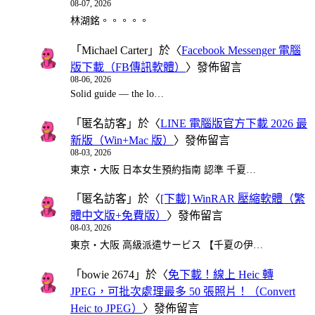
08-07, 2026
林湖銘。。。。。
「
Michael Carter
」於〈
Facebook Messenger 電腦
版下載（FB傳訊軟體）
〉發佈留言
08-06, 2026
Solid guide — the lo…
「
匿名訪客
」於〈
LINE 電腦版官方下載 2026 最
新版（Win+Mac 版）
〉發佈留言
08-03, 2026
東京・大阪 日本女生預約指南 認準 千夏…
「
匿名訪客
」於〈
[下載] WinRAR 壓縮軟體（繁
體中文版+免費版）
〉發佈留言
08-03, 2026
東京・大阪 高級派遣サービス 【千夏の伊…
「
bowie 2674
」於〈
免下載！線上 Heic 轉
JPEG，可批次處理最多 50 張照片！（Convert
Heic to JPEG）
〉發佈留言