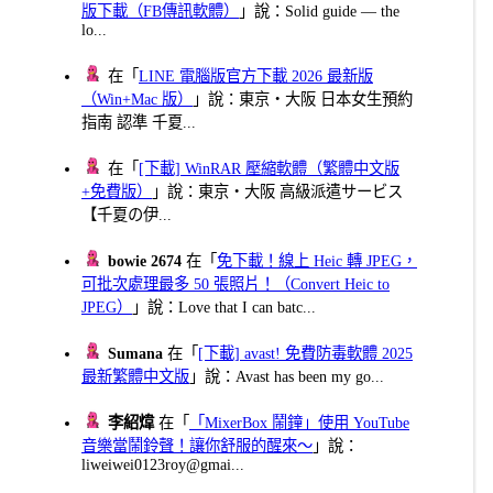
版下載（FB傳訊軟體）
」說：Solid guide — the
lo...
在「
LINE 電腦版官方下載 2026 最新版
（Win+Mac 版）
」說：東京・大阪 日本女生預約
指南 認準 千夏...
在「
[下載] WinRAR 壓縮軟體（繁體中文版
+免費版）
」說：東京・大阪 高級派遣サービス
【千夏の伊...
bowie 2674
在「
免下載！線上 Heic 轉 JPEG，
可批次處理最多 50 張照片！（Convert Heic to
JPEG）
」說：Love that I can batc...
Sumana
在「
[下載] avast! 免費防毒軟體 2025
最新繁體中文版
」說：Avast has been my go...
李紹煒
在「
「MixerBox 鬧鐘」使用 YouTube
音樂當鬧鈴聲！讓你舒服的醒來～
」說：
liweiwei0123roy@gmai...