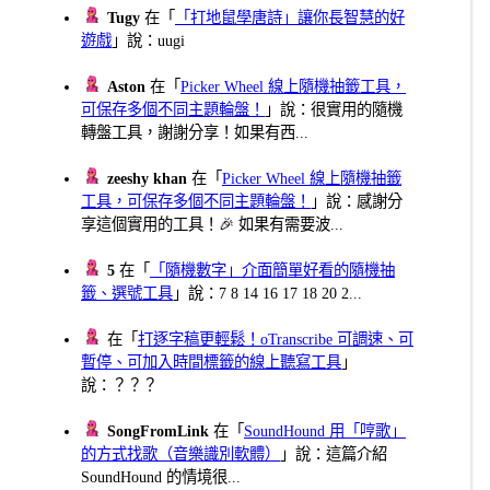
Tugy
在「
「打地鼠學唐詩」讓你長智慧的好
遊戲
」說：uugi
Aston
在「
Picker Wheel 線上隨機抽籤工具，
可保存多個不同主題輪盤！
」說：很實用的隨機
轉盤工具，謝謝分享！如果有西...
zeeshy khan
在「
Picker Wheel 線上隨機抽籤
工具，可保存多個不同主題輪盤！
」說：感謝分
享這個實用的工具！🎉 如果有需要波...
5
在「
「隨機數字」介面簡單好看的隨機抽
籤、選號工具
」說：7 8 14 16 17 18 20 2...
在「
打逐字稿更輕鬆！oTranscribe 可調速、可
暫停、可加入時間標籤的線上聽寫工具
」
說：？？？
SongFromLink
在「
SoundHound 用「哼歌」
的方式找歌（音樂識別軟體）
」說：這篇介紹
SoundHound 的情境很...