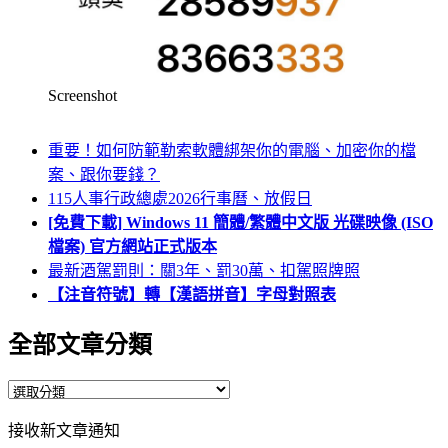
Screenshot
重要！如何防範勒索軟體綁架你的電腦、加密你的檔
案、跟你要錢？
115人事行政總處2026行事曆、放假日
[免費下載] Windows 11 簡體/繁體中文版 光碟映像 (ISO
檔案) 官方網站正式版本
最新酒駕罰則：關3年、罰30萬、扣駕照牌照
【注音符號】轉【漢語拼音】字母對照表
全部文章分類
全
部
接收新文章通知
文