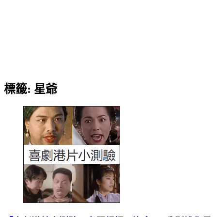
標籤:
星爺