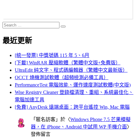
Search
Search
for:
最近更新
[統一發票] 中獎號碼 115 年 5、6月
[下載] WinRAR 壓縮軟體（繁體中文版+免費版）
UltraEdit 純文字、程式碼編輯器（繁體中文最新版）
OCCT 燒機測試軟體（超頻檢測必備工具）
PerformanceTest 電腦效能、運作速度測試軟體(中文版)
Wise Registry Cleaner 登錄檔清理、重組、系統最佳化、
電腦加速工具
[免費] AnyDesk 遠端桌面：跨平台遙控 Win, Mac 電腦
「
匿名訪客
」於〈
Windows Phone 7.5 芒果模擬
器，在 iPhone、Android 中試用 WP 手機介面
〉
發佈留言