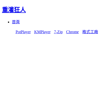
重灌狂人
Menu
Skip
首頁
to
content
PotPlayer
KMPlayer
7-Zip
Chrome
格式工廠