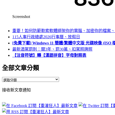
Screenshot
重要！如何防範勒索軟體綁架你的電腦、加密你的檔案、
115人事行政總處2026行事曆、放假日
[免費下載] Windows 11 簡體/繁體中文版 光碟映像 (IS
最新酒駕罰則：關3年、罰30萬、扣駕照牌照
【注音符號】轉【漢語拼音】字母對照表
全部文章分類
全
部
接收新文章通知
文
章
分
類