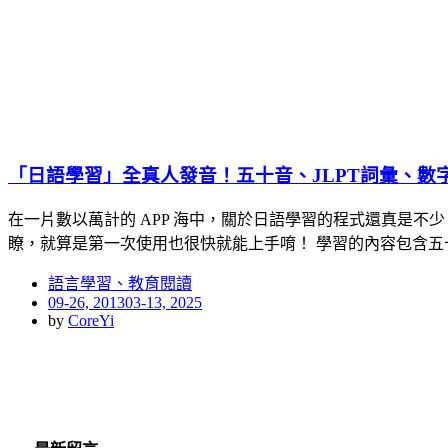
「日語學習」全真人發音！五十音、JLPT詞彙、數
在一片數以萬計的 APP 海中，關於日語學習的程式還真是
瞭，就算是第一次使用也很快就能上手唷！ 學習的內容包含五
語言學習、教育閱讀
Posted
09-26, 2013
03-13, 2025
on
by
CoreYi