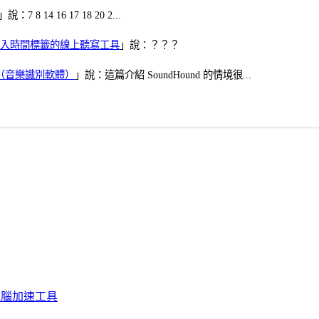
」說：7 8 14 16 17 18 20 2...
、可加入時間標籤的線上聽寫工具
」說：？？？
找歌（音樂識別軟體）
」說：這篇介紹 SoundHound 的情境很...
化、電腦加速工具