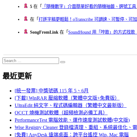
5
在「
「隨機數字」介面簡單好看的隨機抽籤、選號工具
在「
打逐字稿更輕鬆！oTranscribe 可調速、可暫停
SongFromLink
在「
SoundHound 用「哼歌」的方式
Search
Search
for:
最近更新
[統一發票] 中獎號碼 115 年 5、6月
[下載] WinRAR 壓縮軟體（繁體中文版+免費版）
UltraEdit 純文字、程式碼編輯器（繁體中文最新版）
OCCT 燒機測試軟體（超頻檢測必備工具）
PerformanceTest 電腦效能、運作速度測試軟體(中文版)
Wise Registry Cleaner 登錄檔清理、重組、系統最佳
[免費] AnyDesk 遠端桌面：跨平台遙控 Win, Mac 電腦