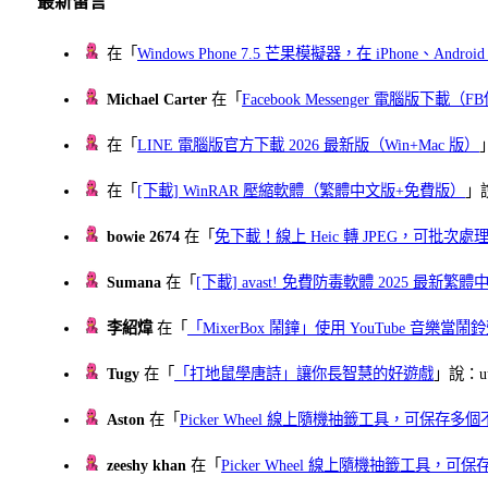
最新留言
在「
Windows Phone 7.5 芒果模擬器，在 iPhone、Andr
Michael Carter
在「
Facebook Messenger 電腦版下載
在「
LINE 電腦版官方下載 2026 最新版（Win+Mac 版）
在「
[下載] WinRAR 壓縮軟體（繁體中文版+免費版）
」
bowie 2674
在「
免下載！線上 Heic 轉 JPEG，可批次處理最多 
Sumana
在「
[下載] avast! 免費防毒軟體 2025 最新繁
李紹煒
在「
「MixerBox 鬧鐘」使用 YouTube 音樂
Tugy
在「
「打地鼠學唐詩」讓你長智慧的好遊戲
」說：uu
Aston
在「
Picker Wheel 線上隨機抽籤工具，可保存
zeeshy khan
在「
Picker Wheel 線上隨機抽籤工具，