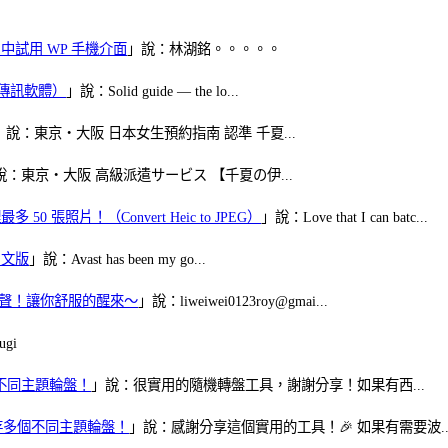
oid 中試用 WP 手機介面
」說：林湖銘。。。。。
（FB傳訊軟體）
」說：Solid guide — the lo...
」說：東京・大阪 日本女生預約指南 認準 千夏...
說：東京・大阪 高級派遣サービス 【千夏の伊...
50 張照片！（Convert Heic to JPEG）
」說：Love that I can batc...
體中文版
」說：Avast has been my go...
當鬧鈴聲！讓你舒服的醒來～
」說：liweiwei0123roy@gmai...
gi
多個不同主題輪盤！
」說：很實用的隨機轉盤工具，謝謝分享！如果有西...
可保存多個不同主題輪盤！
」說：感謝分享這個實用的工具！🎉 如果有需要波..