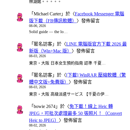
林湖銘。。。。。
「
Michael Carter
」於〈
Facebook Messenger 電腦
版下載（FB傳訊軟體）
〉發佈留言
08-06, 2026
Solid guide — the lo…
「
匿名訪客
」於〈
LINE 電腦版官方下載 2026 最
新版（Win+Mac 版）
〉發佈留言
08-03, 2026
東京・大阪 日本女生預約指南 認準 千夏…
「
匿名訪客
」於〈
[下載] WinRAR 壓縮軟體（繁
體中文版+免費版）
〉發佈留言
08-03, 2026
東京・大阪 高級派遣サービス 【千夏の伊…
「
bowie 2674
」於〈
免下載！線上 Heic 轉
JPEG，可批次處理最多 50 張照片！（Convert
Heic to JPEG）
〉發佈留言
08-02, 2026