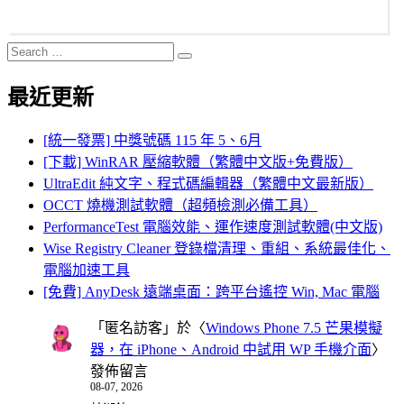
Search
Search
for:
最近更新
[統一發票] 中獎號碼 115 年 5、6月
[下載] WinRAR 壓縮軟體（繁體中文版+免費版）
UltraEdit 純文字、程式碼編輯器（繁體中文最新版）
OCCT 燒機測試軟體（超頻檢測必備工具）
PerformanceTest 電腦效能、運作速度測試軟體(中文版)
Wise Registry Cleaner 登錄檔清理、重組、系統最佳化、
電腦加速工具
[免費] AnyDesk 遠端桌面：跨平台遙控 Win, Mac 電腦
「
匿名訪客
」於〈
Windows Phone 7.5 芒果模擬
器，在 iPhone、Android 中試用 WP 手機介面
〉
發佈留言
08-07, 2026