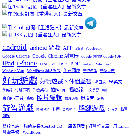
分
類
android
android 遊戲
APP
BBS
Facebook
Google Chrome 瀏覽器
Google Chrome
Google 與其他 Google 應用
iPhone
iPad
PDF
widget
LINE
Mac OS X
Windows 7
免費圖庫
Windows Vista
WordPress 網站架設
動作遊戲
動態桌布
好玩遊戲
好玩遊戲、休閒益智
學英文
學日文
播放器
拍照app
待辦事項
手機桌布
學英語
日文學習
桌布
照片編輯
桌面小工具
環境音
濾鏡
療癒
物理遊戲
益智遊戲
解謎遊戲
舒壓
貼圖
計時器
睡眠音樂
英語學習
鬧鐘
關於本站
|
聯絡站長(Contact Us)
|
廣告刊登
|
訂閱新文章
/
用 Email
閱電子報
|
WordPress