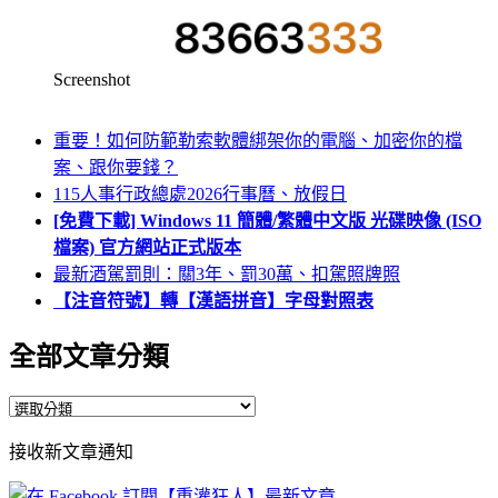
Screenshot
重要！如何防範勒索軟體綁架你的電腦、加密你的檔
案、跟你要錢？
115人事行政總處2026行事曆、放假日
[免費下載] Windows 11 簡體/繁體中文版 光碟映像 (ISO
檔案) 官方網站正式版本
最新酒駕罰則：關3年、罰30萬、扣駕照牌照
【注音符號】轉【漢語拼音】字母對照表
全部文章分類
全
部
接收新文章通知
文
章