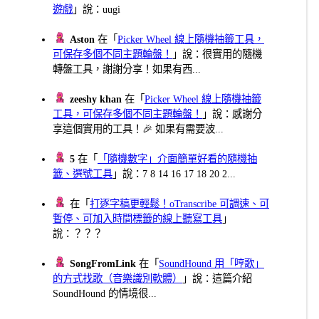
遊戲
」說：uugi
Aston
在「
Picker Wheel 線上隨機抽籤工具，
可保存多個不同主題輪盤！
」說：很實用的隨機
轉盤工具，謝謝分享！如果有西...
zeeshy khan
在「
Picker Wheel 線上隨機抽籤
工具，可保存多個不同主題輪盤！
」說：感謝分
享這個實用的工具！🎉 如果有需要波...
5
在「
「隨機數字」介面簡單好看的隨機抽
籤、選號工具
」說：7 8 14 16 17 18 20 2...
在「
打逐字稿更輕鬆！oTranscribe 可調速、可
暫停、可加入時間標籤的線上聽寫工具
」
說：？？？
SongFromLink
在「
SoundHound 用「哼歌」
的方式找歌（音樂識別軟體）
」說：這篇介紹
SoundHound 的情境很...