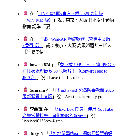
lo...
在「
LINE 電腦版官方下載 2026 最新版
（Win+Mac 版）
」說：東京・大阪 日本女生預約
指南 認準 千夏...
在「
[下載] WinRAR 壓縮軟體（繁體中文版
+免費版）
」說：東京・大阪 高級派遣サービス
【千夏の伊...
bowie 2674
在「
免下載！線上 Heic 轉 JPEG，
可批次處理最多 50 張照片！（Convert Heic to
JPEG）
」說：Love that I can batc...
Sumana
在「
[下載] avast! 免費防毒軟體 2025
最新繁體中文版
」說：Avast has been my go...
李紹煒
在「
「MixerBox 鬧鐘」使用 YouTube
音樂當鬧鈴聲！讓你舒服的醒來～
」說：
liweiwei0123roy@gmai...
Tugy
在「
「打地鼠學唐詩」讓你長智慧的好