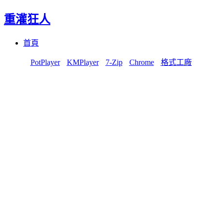
重灌狂人
Menu
Skip
首頁
to
content
PotPlayer
KMPlayer
7-Zip
Chrome
格式工廠