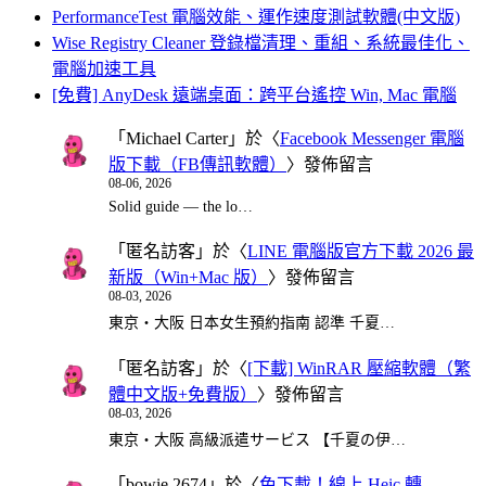
PerformanceTest 電腦效能、運作速度測試軟體(中文版)
Wise Registry Cleaner 登錄檔清理、重組、系統最佳化、
電腦加速工具
[免費] AnyDesk 遠端桌面：跨平台遙控 Win, Mac 電腦
「
Michael Carter
」於〈
Facebook Messenger 電腦
版下載（FB傳訊軟體）
〉發佈留言
08-06, 2026
Solid guide — the lo…
「
匿名訪客
」於〈
LINE 電腦版官方下載 2026 最
新版（Win+Mac 版）
〉發佈留言
08-03, 2026
東京・大阪 日本女生預約指南 認準 千夏…
「
匿名訪客
」於〈
[下載] WinRAR 壓縮軟體（繁
體中文版+免費版）
〉發佈留言
08-03, 2026
東京・大阪 高級派遣サービス 【千夏の伊…
「
bowie 2674
」於〈
免下載！線上 Heic 轉