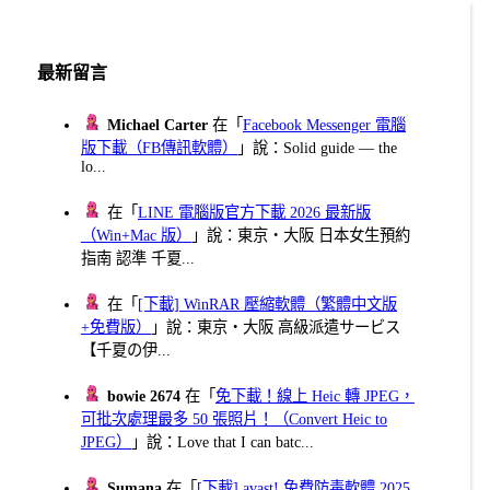
最新留言
Michael Carter
在「
Facebook Messenger 電腦
版下載（FB傳訊軟體）
」說：Solid guide — the
lo...
在「
LINE 電腦版官方下載 2026 最新版
（Win+Mac 版）
」說：東京・大阪 日本女生預約
指南 認準 千夏...
在「
[下載] WinRAR 壓縮軟體（繁體中文版
+免費版）
」說：東京・大阪 高級派遣サービス
【千夏の伊...
bowie 2674
在「
免下載！線上 Heic 轉 JPEG，
可批次處理最多 50 張照片！（Convert Heic to
JPEG）
」說：Love that I can batc...
Sumana
在「
[下載] avast! 免費防毒軟體 2025