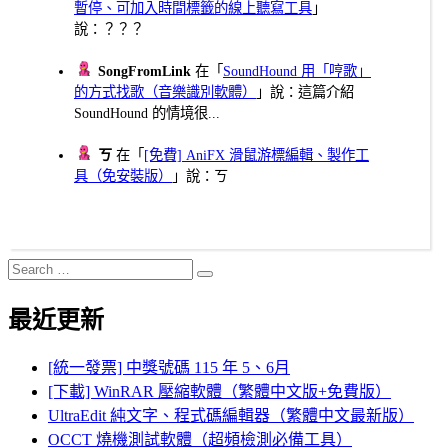
暫停、可加入時間標籤的線上聽寫工具
」
說：？？？
SongFromLink
在「
SoundHound 用「哼歌」
的方式找歌（音樂識別軟體）
」說：這篇介紹
SoundHound 的情境很...
ㄎ
在「
[免費] AniFX 滑鼠游標編輯、製作工
具（免安裝版）
」說：ㄎ
Search
Search
for:
最近更新
[統一發票] 中獎號碼 115 年 5、6月
[下載] WinRAR 壓縮軟體（繁體中文版+免費版）
UltraEdit 純文字、程式碼編輯器（繁體中文最新版）
OCCT 燒機測試軟體（超頻檢測必備工具）