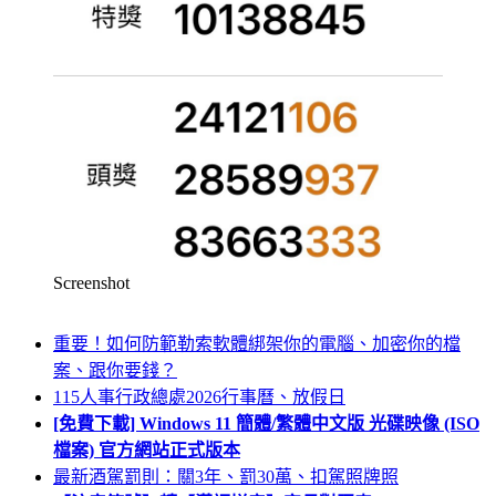
Screenshot
重要！如何防範勒索軟體綁架你的電腦、加密你的檔
案、跟你要錢？
115人事行政總處2026行事曆、放假日
[免費下載] Windows 11 簡體/繁體中文版 光碟映像 (ISO
檔案) 官方網站正式版本
最新酒駕罰則：關3年、罰30萬、扣駕照牌照