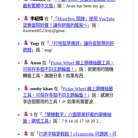
最新繁體中文版
」說：Avast has been my go...
李紹煒
在「
「MixerBox 鬧鐘」使用 YouTube
音樂當鬧鈴聲！讓你舒服的醒來～
」說：
liweiwei0123roy@gmai...
Tugy
在「
「打地鼠學唐詩」讓你長智慧的好
遊戲
」說：uugi
Aston
在「
Picker Wheel 線上隨機抽籤工具，
可保存多個不同主題輪盤！
」說：很實用的隨機
轉盤工具，謝謝分享！如果有西...
zeeshy khan
在「
Picker Wheel 線上隨機抽籤
工具，可保存多個不同主題輪盤！
」說：感謝分
享這個實用的工具！🎉 如果有需要波...
5
在「
「隨機數字」介面簡單好看的隨機抽
籤、選號工具
」說：7 8 14 16 17 18 20 2...
在「
打逐字稿更輕鬆！oTranscribe 可調速、可