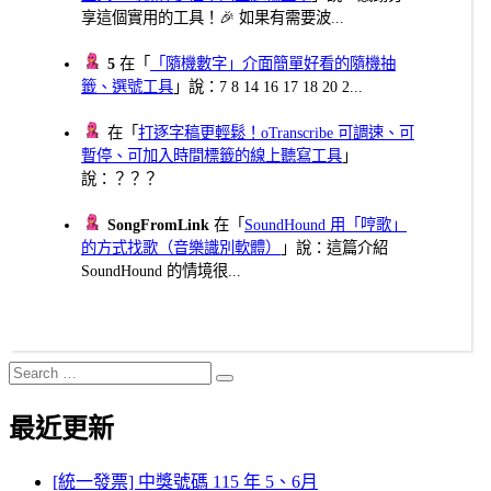
享這個實用的工具！🎉 如果有需要波...
5
在「
「隨機數字」介面簡單好看的隨機抽
籤、選號工具
」說：7 8 14 16 17 18 20 2...
在「
打逐字稿更輕鬆！oTranscribe 可調速、可
暫停、可加入時間標籤的線上聽寫工具
」
說：？？？
SongFromLink
在「
SoundHound 用「哼歌」
的方式找歌（音樂識別軟體）
」說：這篇介紹
SoundHound 的情境很...
Search
Search
for:
最近更新
[統一發票] 中獎號碼 115 年 5、6月