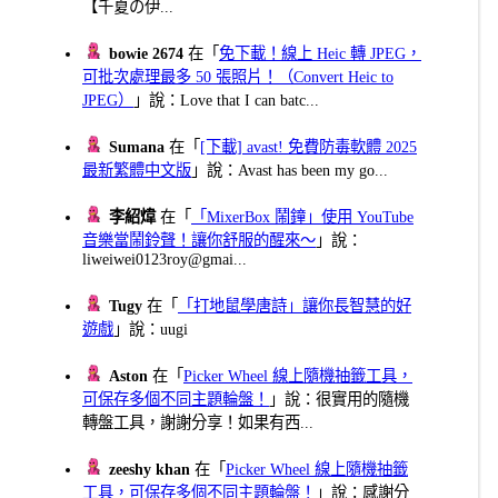
【千夏の伊...
bowie 2674
在「
免下載！線上 Heic 轉 JPEG，
可批次處理最多 50 張照片！（Convert Heic to
JPEG）
」說：Love that I can batc...
Sumana
在「
[下載] avast! 免費防毒軟體 2025
最新繁體中文版
」說：Avast has been my go...
李紹煒
在「
「MixerBox 鬧鐘」使用 YouTube
音樂當鬧鈴聲！讓你舒服的醒來～
」說：
liweiwei0123roy@gmai...
Tugy
在「
「打地鼠學唐詩」讓你長智慧的好
遊戲
」說：uugi
Aston
在「
Picker Wheel 線上隨機抽籤工具，
可保存多個不同主題輪盤！
」說：很實用的隨機
轉盤工具，謝謝分享！如果有西...
zeeshy khan
在「
Picker Wheel 線上隨機抽籤
工具，可保存多個不同主題輪盤！
」說：感謝分