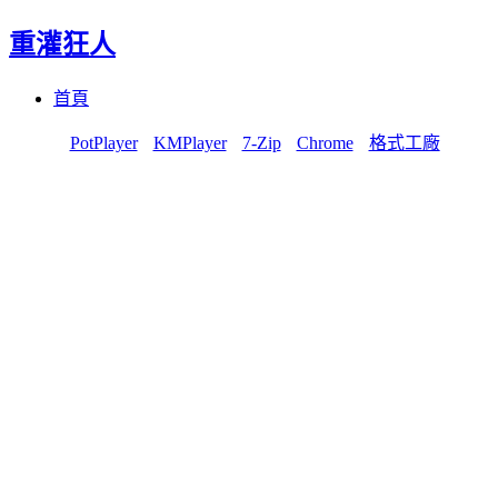
重灌狂人
Menu
Skip
首頁
to
content
PotPlayer
KMPlayer
7-Zip
Chrome
格式工廠