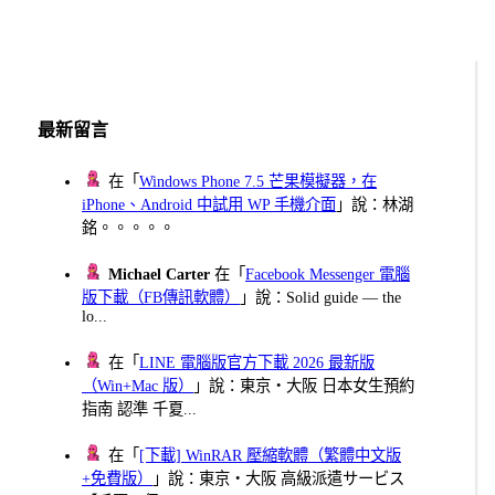
最新留言
在「
Windows Phone 7.5 芒果模擬器，在
iPhone、Android 中試用 WP 手機介面
」說：林湖
銘。。。。。
Michael Carter
在「
Facebook Messenger 電腦
版下載（FB傳訊軟體）
」說：Solid guide — the
lo...
在「
LINE 電腦版官方下載 2026 最新版
（Win+Mac 版）
」說：東京・大阪 日本女生預約
指南 認準 千夏...
在「
[下載] WinRAR 壓縮軟體（繁體中文版
+免費版）
」說：東京・大阪 高級派遣サービス