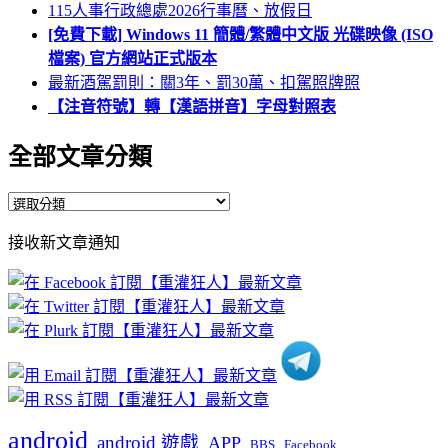
115人事行政總處2026行事曆、放假日
[免費下載] Windows 11 簡體/繁體中文版 光碟映像 (ISO
檔案) 官方網站正式版本
最新酒駕罰則：關3年、罰30萬、扣駕照牌照
【注音符號】轉【漢語拼音】字母對照表
全部文章分類
全
部
接收新文章通知
文
章
分
類
android
android 遊戲
APP
BBS
Facebook