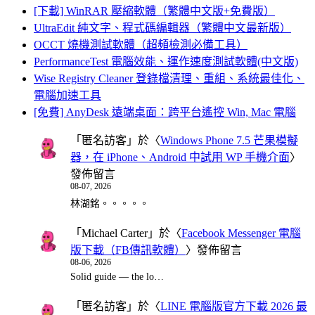
[下載] WinRAR 壓縮軟體（繁體中文版+免費版）
UltraEdit 純文字、程式碼編輯器（繁體中文最新版）
OCCT 燒機測試軟體（超頻檢測必備工具）
PerformanceTest 電腦效能、運作速度測試軟體(中文版)
Wise Registry Cleaner 登錄檔清理、重組、系統最佳化、
電腦加速工具
[免費] AnyDesk 遠端桌面：跨平台遙控 Win, Mac 電腦
「
匿名訪客
」於〈
Windows Phone 7.5 芒果模擬
器，在 iPhone、Android 中試用 WP 手機介面
〉
發佈留言
08-07, 2026
林湖銘。。。。。
「
Michael Carter
」於〈
Facebook Messenger 電腦
版下載（FB傳訊軟體）
〉發佈留言
08-06, 2026
Solid guide — the lo…
「
匿名訪客
」於〈
LINE 電腦版官方下載 2026 最