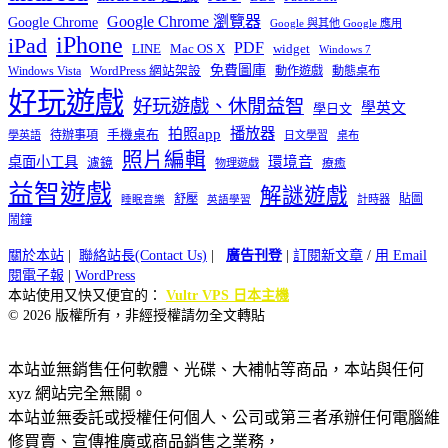
Google Chrome 瀏覽器
Google Chrome
Google 與其他 Google 應用
iPhone
iPad
PDF
widget
LINE
Mac OS X
Windows 7
免費圖庫
Windows Vista
WordPress 網站架設
動作遊戲
動態桌布
好玩遊戲
好玩遊戲、休閒益智
學英文
學日文
播放器
拍照app
待辦事項
手機桌布
學英語
日文學習
桌布
照片編輯
桌面小工具
環境音
濾鏡
療癒
物理遊戲
益智遊戲
解謎遊戲
舒壓
貼圖
計時器
睡眠音樂
英語學習
鬧鐘
關於本站
|
聯絡站長(Contact Us)
|
廣告刊登
|
訂閱新文章
/
用 Email
閱電子報
|
WordPress
本站使用又快又便宜的：
Vultr VPS 日本主機
© 2026 版權所有，非經授權請勿全文轉貼
本站並無銷售任何軟體、光碟、大補帖等商品，本站與任何
xyz 網站完全無關。
本站並無委託或授權任何個人、公司或第三者承辦任何電腦維
修買賣、宣傳推廣或商品銷售之業務，