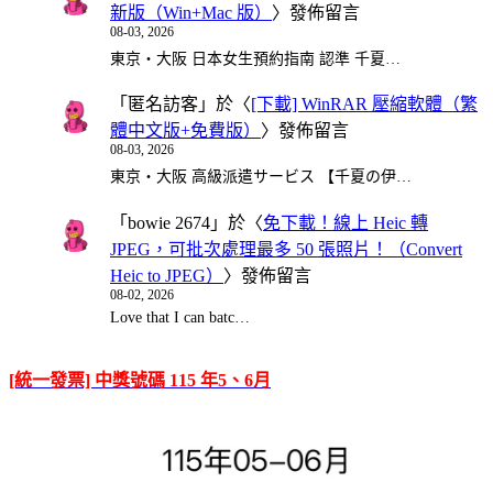
新版（Win+Mac 版）
〉發佈留言
08-03, 2026
東京・大阪 日本女生預約指南 認準 千夏…
「
匿名訪客
」於〈
[下載] WinRAR 壓縮軟體（繁
體中文版+免費版）
〉發佈留言
08-03, 2026
東京・大阪 高級派遣サービス 【千夏の伊…
「
bowie 2674
」於〈
免下載！線上 Heic 轉
JPEG，可批次處理最多 50 張照片！（Convert
Heic to JPEG）
〉發佈留言
08-02, 2026
Love that I can batc…
[統一發票] 中獎號碼 115 年5、6月