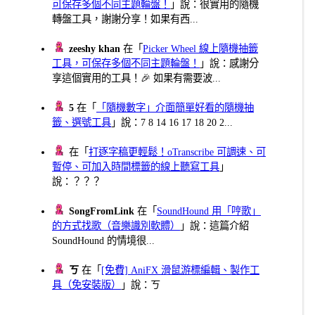
可保存多個不同主題輪盤！
」說：很實用的隨機
轉盤工具，謝謝分享！如果有西...
zeeshy khan
在「
Picker Wheel 線上隨機抽籤
工具，可保存多個不同主題輪盤！
」說：感謝分
享這個實用的工具！🎉 如果有需要波...
5
在「
「隨機數字」介面簡單好看的隨機抽
籤、選號工具
」說：7 8 14 16 17 18 20 2...
在「
打逐字稿更輕鬆！oTranscribe 可調速、可
暫停、可加入時間標籤的線上聽寫工具
」
說：？？？
SongFromLink
在「
SoundHound 用「哼歌」
的方式找歌（音樂識別軟體）
」說：這篇介紹
SoundHound 的情境很...
ㄎ
在「
[免費] AniFX 滑鼠游標編輯、製作工
具（免安裝版）
」說：ㄎ