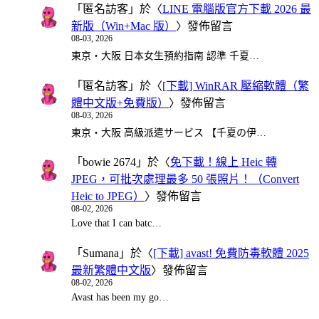
「
匿名訪客
」於〈
LINE 電腦版官方下載 2026 最
新版（Win+Mac 版）
〉發佈留言
08-03, 2026
東京・大阪 日本女生預約指南 認準 千夏…
「
匿名訪客
」於〈
[下載] WinRAR 壓縮軟體（繁
體中文版+免費版）
〉發佈留言
08-03, 2026
東京・大阪 高級派遣サービス 【千夏の伊…
「
bowie 2674
」於〈
免下載！線上 Heic 轉
JPEG，可批次處理最多 50 張照片！（Convert
Heic to JPEG）
〉發佈留言
08-02, 2026
Love that I can batc…
「
Sumana
」於〈
[下載] avast! 免費防毒軟體 2025
最新繁體中文版
〉發佈留言
08-02, 2026
Avast has been my go…