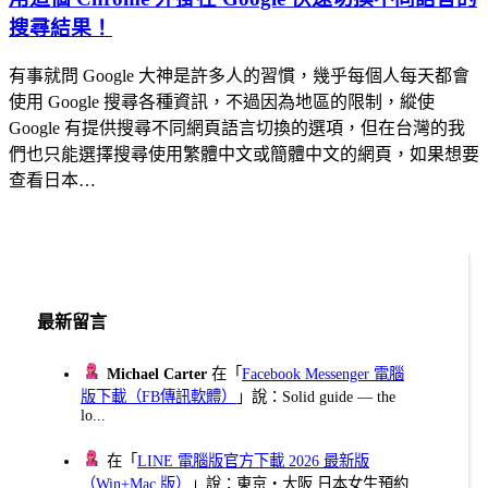
搜尋結果！
有事就問 Google 大神是許多人的習慣，幾乎每個人每天都會
使用 Google 搜尋各種資訊，不過因為地區的限制，縱使
Google 有提供搜尋不同網頁語言切換的選項，但在台灣的我
們也只能選擇搜尋使用繁體中文或簡體中文的網頁，如果想要
查看日本…
最新留言
Michael Carter
在「
Facebook Messenger 電腦
版下載（FB傳訊軟體）
」說：Solid guide — the
lo...
在「
LINE 電腦版官方下載 2026 最新版
（Win+Mac 版）
」說：東京・大阪 日本女生預約