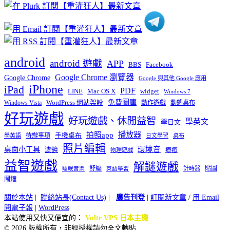
類
android
android 遊戲
APP
BBS
Facebook
Google Chrome 瀏覽器
Google Chrome
Google 與其他 Google 應用
iPhone
iPad
PDF
widget
LINE
Mac OS X
Windows 7
免費圖庫
Windows Vista
WordPress 網站架設
動作遊戲
動態桌布
好玩遊戲
好玩遊戲、休閒益智
學英文
學日文
播放器
拍照app
待辦事項
手機桌布
學英語
日文學習
桌布
照片編輯
桌面小工具
環境音
濾鏡
療癒
物理遊戲
益智遊戲
解謎遊戲
舒壓
貼圖
計時器
睡眠音樂
英語學習
鬧鐘
關於本站
|
聯絡站長(Contact Us)
|
廣告刊登
|
訂閱新文章
/
用 Email
閱電子報
|
WordPress
本站使用又快又便宜的：
Vultr VPS 日本主機
© 2026 版權所有，非經授權請勿全文轉貼