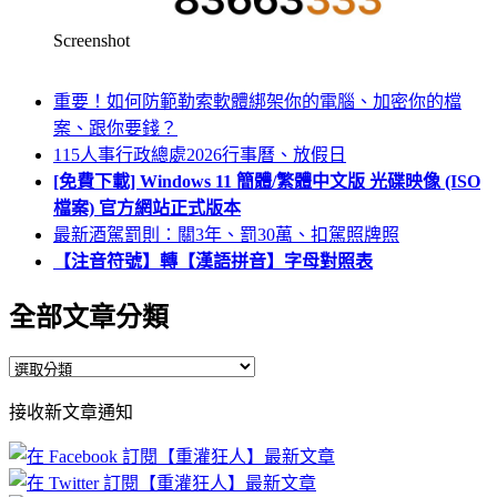
Screenshot
重要！如何防範勒索軟體綁架你的電腦、加密你的檔
案、跟你要錢？
115人事行政總處2026行事曆、放假日
[免費下載] Windows 11 簡體/繁體中文版 光碟映像 (ISO
檔案) 官方網站正式版本
最新酒駕罰則：關3年、罰30萬、扣駕照牌照
【注音符號】轉【漢語拼音】字母對照表
全部文章分類
全
部
接收新文章通知
文
章
分