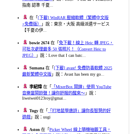
指南 認準 千夏...
在「
[下載] WinRAR 壓縮軟體（繁體中文版
+免費版）
」說：東京・大阪 高級派遣サービス
【千夏の伊...
bowie 2674
在「
免下載！線上 Heic 轉 JPEG，
可批次處理最多 50 張照片！（Convert Heic to
JPEG）
」說：Love that I can batc...
Sumana
在「
[下載] avast! 免費防毒軟體 2025
最新繁體中文版
」說：Avast has been my go...
李紹煒
在「
「MixerBox 鬧鐘」使用 YouTube
音樂當鬧鈴聲！讓你舒服的醒來～
」說：
liweiwei0123roy@gmai...
Tugy
在「
「打地鼠學唐詩」讓你長智慧的好
遊戲
」說：uugi
Aston
在「
Picker Wheel 線上隨機抽籤工具，