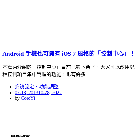
Android 手機也可擁有 iOS 7 風格的「控制中心」！（
本篇原介紹的「控制中心」目前已經下架了，大家可以改用以下功能也大同
種控制項目集中管理的功能，也有許多…
系統設定、功能調整
Posted
07-18, 2013
10-28, 2022
on
by
CoreYi