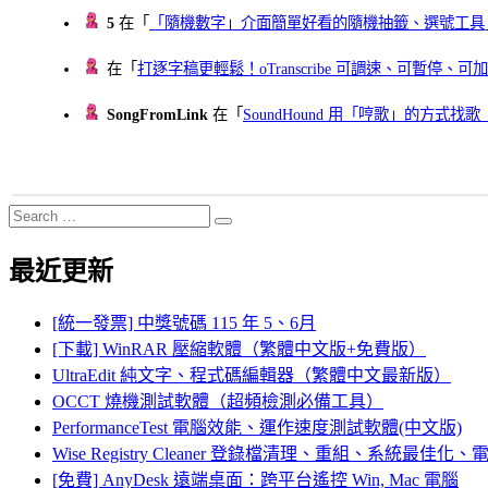
5
在「
「隨機數字」介面簡單好看的隨機抽籤、選號工具
在「
打逐字稿更輕鬆！oTranscribe 可調速、可暫停
SongFromLink
在「
SoundHound 用「哼歌」的方式
Search
Search
for:
最近更新
[統一發票] 中獎號碼 115 年 5、6月
[下載] WinRAR 壓縮軟體（繁體中文版+免費版）
UltraEdit 純文字、程式碼編輯器（繁體中文最新版）
OCCT 燒機測試軟體（超頻檢測必備工具）
PerformanceTest 電腦效能、運作速度測試軟體(中文版)
Wise Registry Cleaner 登錄檔清理、重組、系統最佳
[免費] AnyDesk 遠端桌面：跨平台遙控 Win, Mac 電腦