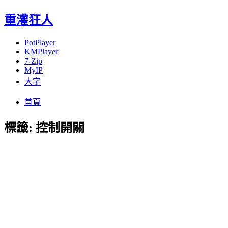
重灌狂人
PotPlayer
KMPlayer
7-Zip
MyIP
大字
Menu
Skip
首頁
to
content
標籤:
控制開關