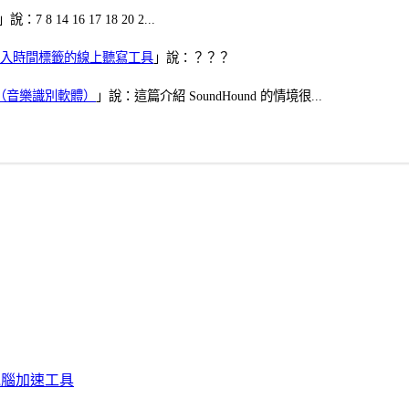
」說：7 8 14 16 17 18 20 2...
、可加入時間標籤的線上聽寫工具
」說：？？？
找歌（音樂識別軟體）
」說：這篇介紹 SoundHound 的情境很...
化、電腦加速工具