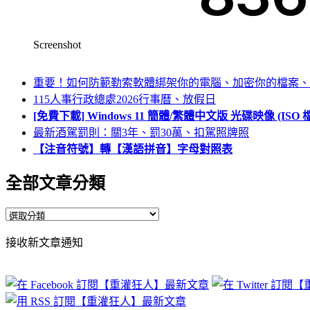
Screenshot
重要！如何防範勒索軟體綁架你的電腦、加密你的檔案、
115人事行政總處2026行事曆、放假日
[免費下載] Windows 11 簡體/繁體中文版 光碟映像 (IS
最新酒駕罰則：關3年、罰30萬、扣駕照牌照
【注音符號】轉【漢語拼音】字母對照表
全部文章分類
全
部
接收新文章通知
文
章
分
類