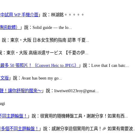
oid 中試用 WP 手機介面
」說：林湖銘。。。。。
（FB傳訊軟體）
」說：Solid guide — the lo...
」說：東京・大阪 日本女生預約指南 認準 千夏...
說：東京・大阪 高級派遣サービス 【千夏の伊...
50 張照片！（Convert Heic to JPEG）
」說：Love that I can batc...
體中文版
」說：Avast has been my go...
當鬧鈴聲！讓你舒服的醒來～
」說：liweiwei0123roy@gmai...
gi
多個不同主題輪盤！
」說：很實用的隨機轉盤工具，謝謝分享！如果有西...
可保存多個不同主題輪盤！
」說：感謝分享這個實用的工具！🎉 如果有需要波..