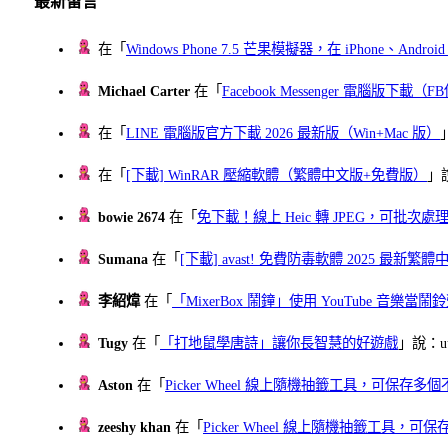
最新留言
在「
Windows Phone 7.5 芒果模擬器，在 iPhone、Andr
Michael Carter
在「
Facebook Messenger 電腦版下載
在「
LINE 電腦版官方下載 2026 最新版（Win+Mac 版）
在「
[下載] WinRAR 壓縮軟體（繁體中文版+免費版）
」
bowie 2674
在「
免下載！線上 Heic 轉 JPEG，可批次處理最多 
Sumana
在「
[下載] avast! 免費防毒軟體 2025 最新繁
李紹煒
在「
「MixerBox 鬧鐘」使用 YouTube 音樂
Tugy
在「
「打地鼠學唐詩」讓你長智慧的好遊戲
」說：uu
Aston
在「
Picker Wheel 線上隨機抽籤工具，可保存
zeeshy khan
在「
Picker Wheel 線上隨機抽籤工具，