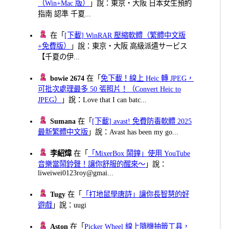
（Win+Mac 版）
」說：東京・大阪 日本女生預約
指南 認準 千夏...
在「
[下載] WinRAR 壓縮軟體（繁體中文版
+免費版）
」說：東京・大阪 高級派遣サービス
【千夏の伊...
bowie 2674
在「
免下載！線上 Heic 轉 JPEG，
可批次處理最多 50 張照片！（Convert Heic to
JPEG）
」說：Love that I can batc...
Sumana
在「
[下載] avast! 免費防毒軟體 2025
最新繁體中文版
」說：Avast has been my go...
李紹煒
在「
「MixerBox 鬧鐘」使用 YouTube
音樂當鬧鈴聲！讓你舒服的醒來～
」說：
liweiwei0123roy@gmai...
Tugy
在「
「打地鼠學唐詩」讓你長智慧的好
遊戲
」說：uugi
Aston
在「
Picker Wheel 線上隨機抽籤工具，