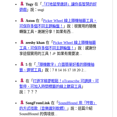
Tugy
在「
「打地鼠學唐詩」讓你長智慧的好
遊戲
」說：uugi
Aston
在「
Picker Wheel 線上隨機抽籤工具，
可保存多個不同主題輪盤！
」說：很實用的隨機
轉盤工具，謝謝分享！如果有西...
zeeshy khan
在「
Picker Wheel 線上隨機抽籤
工具，可保存多個不同主題輪盤！
」說：感謝分
享這個實用的工具！🎉 如果有需要波...
5
在「
「隨機數字」介面簡單好看的隨機抽
籤、選號工具
」說：7 8 14 16 17 18 20 2...
在「
打逐字稿更輕鬆！oTranscribe 可調速、可
暫停、可加入時間標籤的線上聽寫工具
」
說：？？？
SongFromLink
在「
SoundHound 用「哼歌」
的方式找歌（音樂識別軟體）
」說：這篇介紹
SoundHound 的情境很...