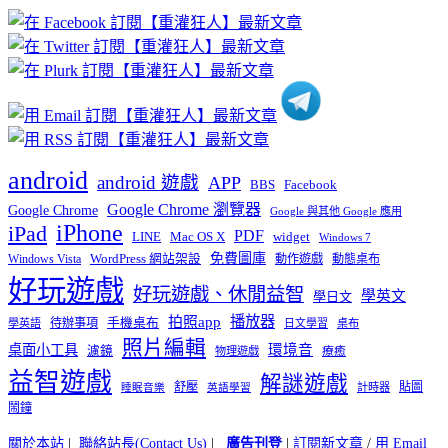
章
分
類
android
android 遊戲
APP
BBS
Facebook
Google Chrome 瀏覽器
Google Chrome
Google 與其他 Google 應用
iPhone
iPad
PDF
widget
LINE
Mac OS X
Windows 7
免費圖庫
Windows Vista
WordPress 網站架設
動作遊戲
動態桌布
好玩遊戲
好玩遊戲、休閒益智
學英文
學日文
播放器
拍照app
待辦事項
手機桌布
學英語
日文學習
桌布
照片編輯
桌面小工具
環境音
濾鏡
療癒
物理遊戲
益智遊戲
解謎遊戲
舒壓
貼圖
計時器
睡眠音樂
英語學習
鬧鐘
關於本站
|
聯絡站長(Contact Us)
|
廣告刊登
|
訂閱新文章
/
用 Email