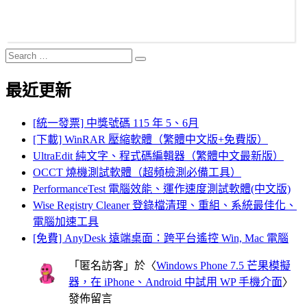
Search
Search
for:
最近更新
[統一發票] 中獎號碼 115 年 5、6月
[下載] WinRAR 壓縮軟體（繁體中文版+免費版）
UltraEdit 純文字、程式碼編輯器（繁體中文最新版）
OCCT 燒機測試軟體（超頻檢測必備工具）
PerformanceTest 電腦效能、運作速度測試軟體(中文版)
Wise Registry Cleaner 登錄檔清理、重組、系統最佳化、
電腦加速工具
[免費] AnyDesk 遠端桌面：跨平台遙控 Win, Mac 電腦
「
匿名訪客
」於〈
Windows Phone 7.5 芒果模擬
器，在 iPhone、Android 中試用 WP 手機介面
〉
發佈留言