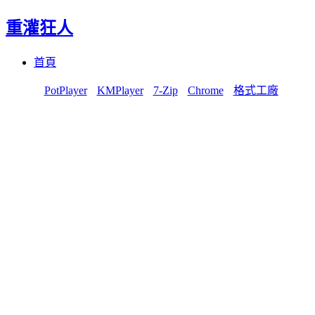
重灌狂人
Menu
Skip
首頁
to
content
PotPlayer
KMPlayer
7-Zip
Chrome
格式工廠