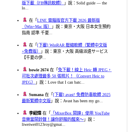
版下載（FB傳訊軟體）
」說：Solid guide — the
lo...
在「
LINE 電腦版官方下載 2026 最新版
（Win+Mac 版）
」說：東京・大阪 日本女生預約
指南 認準 千夏...
在「
[下載] WinRAR 壓縮軟體（繁體中文版
+免費版）
」說：東京・大阪 高級派遣サービス
【千夏の伊...
bowie 2674
在「
免下載！線上 Heic 轉 JPEG，
可批次處理最多 50 張照片！（Convert Heic to
JPEG）
」說：Love that I can batc...
Sumana
在「
[下載] avast! 免費防毒軟體 2025
最新繁體中文版
」說：Avast has been my go...
李紹煒
在「
「MixerBox 鬧鐘」使用 YouTube
音樂當鬧鈴聲！讓你舒服的醒來～
」說：
liweiwei0123roy@gmai...