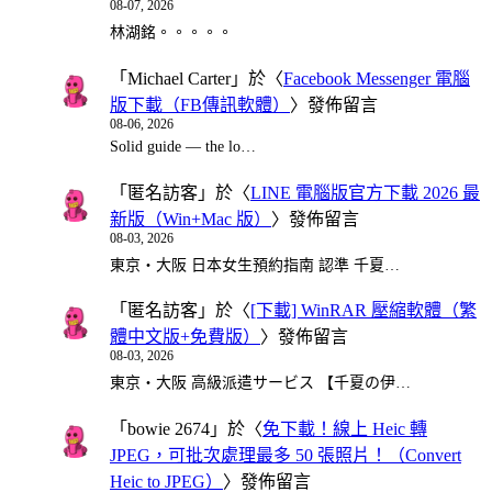
08-07, 2026
林湖銘。。。。。
「
Michael Carter
」於〈
Facebook Messenger 電腦
版下載（FB傳訊軟體）
〉發佈留言
08-06, 2026
Solid guide — the lo…
「
匿名訪客
」於〈
LINE 電腦版官方下載 2026 最
新版（Win+Mac 版）
〉發佈留言
08-03, 2026
東京・大阪 日本女生預約指南 認準 千夏…
「
匿名訪客
」於〈
[下載] WinRAR 壓縮軟體（繁
體中文版+免費版）
〉發佈留言
08-03, 2026
東京・大阪 高級派遣サービス 【千夏の伊…
「
bowie 2674
」於〈
免下載！線上 Heic 轉
JPEG，可批次處理最多 50 張照片！（Convert
Heic to JPEG）
〉發佈留言