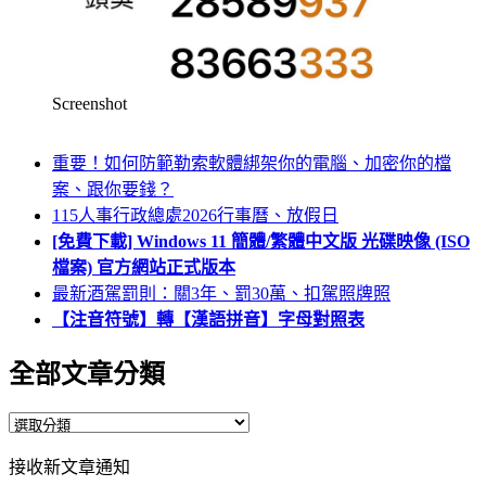
Screenshot
重要！如何防範勒索軟體綁架你的電腦、加密你的檔
案、跟你要錢？
115人事行政總處2026行事曆、放假日
[免費下載] Windows 11 簡體/繁體中文版 光碟映像 (ISO
檔案) 官方網站正式版本
最新酒駕罰則：關3年、罰30萬、扣駕照牌照
【注音符號】轉【漢語拼音】字母對照表
全部文章分類
全
部
接收新文章通知
文