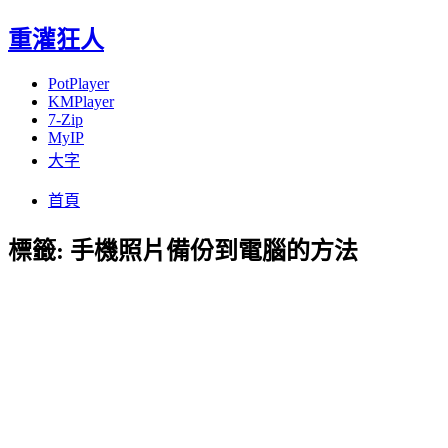
重灌狂人
PotPlayer
KMPlayer
7-Zip
MyIP
大字
Menu
Skip
首頁
to
content
標籤:
手機照片備份到電腦的方法