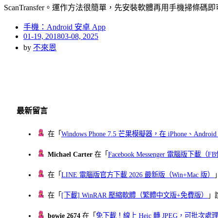
ScanTransfer。運作方法很簡單，先安裝軟體再用手機
手機：Android 安卓 App
Posted
01-19, 2018
03-08, 2025
on
by
不來恩
最新留言
在「
Windows Phone 7.5 芒果模擬器，在 iPhone、Andr
Michael Carter
在「
Facebook Messenger 電腦版下載
在「
LINE 電腦版官方下載 2026 最新版（Win+Mac 版）
在「
[下載] WinRAR 壓縮軟體（繁體中文版+免費版）
」
bowie 2674
在「
免下載！線上 Heic 轉 JPEG，可批次處理最多 