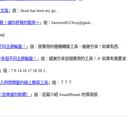
體中文版
」說：Avast has been my go...
當鬧鈴聲！讓你舒服的醒來～
」說：liweiwei0123roy@gmai...
gi
多個不同主題輪盤！
」說：很實用的隨機轉盤工具，謝謝分享！如果有西...
可保存多個不同主題輪盤！
」說：感謝分享這個實用的工具！🎉 如果有需要波..
」說：7 8 14 16 17 18 20 2...
、可加入時間標籤的線上聽寫工具
」說：？？？
找歌（音樂識別軟體）
」說：這篇介紹 SoundHound 的情境很...