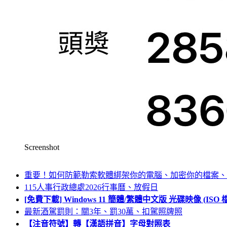
Screenshot
重要！如何防範勒索軟體綁架你的電腦、加密你的檔案、
115人事行政總處2026行事曆、放假日
[免費下載] Windows 11 簡體/繁體中文版 光碟映像 (IS
最新酒駕罰則：關3年、罰30萬、扣駕照牌照
【注音符號】轉【漢語拼音】字母對照表