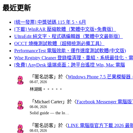
最近更新
[統一發票] 中獎號碼 115 年 5、6月
[下載] WinRAR 壓縮軟體（繁體中文版+免費版）
UltraEdit 純文字、程式碼編輯器（繁體中文最新版）
OCCT 燒機測試軟體（超頻檢測必備工具）
PerformanceTest 電腦效能、運作速度測試軟體(中文版)
Wise Registry Cleaner 登錄檔清理、重組、系統最佳
[免費] AnyDesk 遠端桌面：跨平台遙控 Win, Mac 電腦
「
匿名訪客
」於〈
Windows Phone 7.5 芒果模擬
08-07, 2026
林湖銘。。。。。
「
Michael Carter
」於〈
Facebook Messenger
08-06, 2026
Solid guide — the lo…
「
匿名訪客
」於〈
LINE 電腦版官方下載 2026 最
08-03, 2026