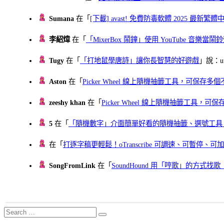
Sumana
在「
[下載] avast! 免費防毒軟體 2025 最新繁
李紹煒
在「
「MixerBox 鬧鐘」使用 YouTube 音樂
Tugy
在「
「打地鼠學唐詩」讓你長智慧的好遊戲
」說：uu
Aston
在「
Picker Wheel 線上隨機抽籤工具，可保存
zeeshy khan
在「
Picker Wheel 線上隨機抽籤工具，
5
在「
「隨機數字」介面簡單好看的隨機抽籤、選號工具
在「
打逐字稿更輕鬆！oTranscribe 可調速、可暫停
SongFromLink
在「
SoundHound 用「哼歌」的方式
Search
Search
for: