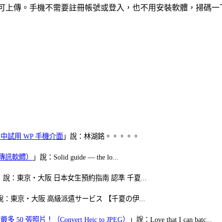
掃條碼即可上傳。手機不需要註冊帳號或登入，也不用安裝軟體，掃碼
oid 中試用 WP 手機介面
」說：林湖銘。。。。。
（FB傳訊軟體）
」說：Solid guide — the lo...
」說：東京・大阪 日本女生預約指南 認準 千夏...
說：東京・大阪 高級派遣サービス 【千夏の伊...
50 張照片！（Convert Heic to JPEG）
」說：Love that I can batc...