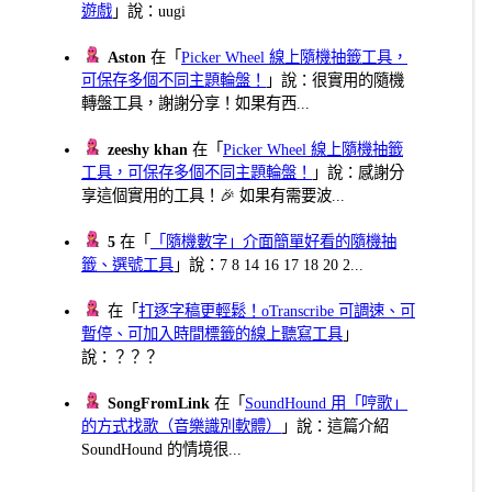
遊戲
」說：uugi
Aston
在「
Picker Wheel 線上隨機抽籤工具，
可保存多個不同主題輪盤！
」說：很實用的隨機
轉盤工具，謝謝分享！如果有西...
zeeshy khan
在「
Picker Wheel 線上隨機抽籤
工具，可保存多個不同主題輪盤！
」說：感謝分
享這個實用的工具！🎉 如果有需要波...
5
在「
「隨機數字」介面簡單好看的隨機抽
籤、選號工具
」說：7 8 14 16 17 18 20 2...
在「
打逐字稿更輕鬆！oTranscribe 可調速、可
暫停、可加入時間標籤的線上聽寫工具
」
說：？？？
SongFromLink
在「
SoundHound 用「哼歌」
的方式找歌（音樂識別軟體）
」說：這篇介紹
SoundHound 的情境很...