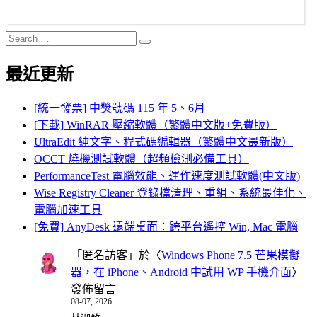
Search
Search
for:
最近更新
[統一發票] 中獎號碼 115 年 5、6月
[下載] WinRAR 壓縮軟體（繁體中文版+免費版）
UltraEdit 純文字、程式碼編輯器（繁體中文最新版）
OCCT 燒機測試軟體（超頻檢測必備工具）
PerformanceTest 電腦效能、運作速度測試軟體(中文版)
Wise Registry Cleaner 登錄檔清理、重組、系統最佳化、
電腦加速工具
[免費] AnyDesk 遠端桌面：跨平台遙控 Win, Mac 電腦
「
匿名訪客
」於〈
Windows Phone 7.5 芒果模擬
器，在 iPhone、Android 中試用 WP 手機介面
〉
發佈留言
08-07, 2026