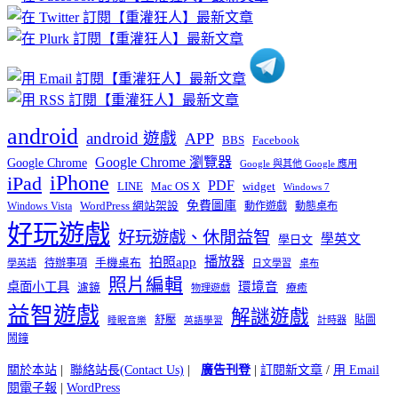
分
類
android
android 遊戲
APP
BBS
Facebook
Google Chrome 瀏覽器
Google Chrome
Google 與其他 Google 應用
iPhone
iPad
PDF
widget
LINE
Mac OS X
Windows 7
免費圖庫
Windows Vista
WordPress 網站架設
動作遊戲
動態桌布
好玩遊戲
好玩遊戲、休閒益智
學英文
學日文
播放器
拍照app
待辦事項
手機桌布
學英語
日文學習
桌布
照片編輯
桌面小工具
環境音
濾鏡
療癒
物理遊戲
益智遊戲
解謎遊戲
舒壓
貼圖
計時器
睡眠音樂
英語學習
鬧鐘
關於本站
|
聯絡站長(Contact Us)
|
廣告刊登
|
訂閱新文章
/
用 Email
閱電子報
|
WordPress