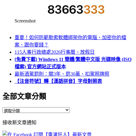
Screenshot
重要！如何防範勒索軟體綁架你的電腦、加密你的檔
案、跟你要錢？
115人事行政總處2026行事曆、放假日
[免費下載] Windows 11 簡體/繁體中文版 光碟映像 (ISO
檔案) 官方網站正式版本
最新酒駕罰則：關3年、罰30萬、扣駕照牌照
【注音符號】轉【漢語拼音】字母對照表
全部文章分類
全
部
接收新文章通知
文
章