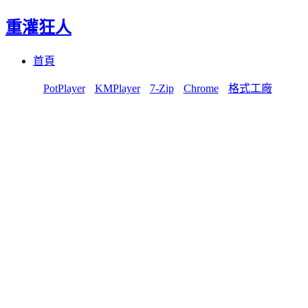
重灌狂人
Menu
Skip
首頁
to
content
PotPlayer
KMPlayer
7-Zip
Chrome
格式工廠