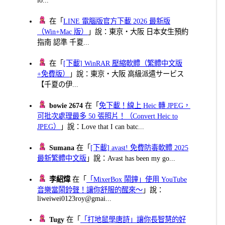
在「
LINE 電腦版官方下載 2026 最新版
（Win+Mac 版）
」說：東京・大阪 日本女生預約
指南 認準 千夏...
在「
[下載] WinRAR 壓縮軟體（繁體中文版
+免費版）
」說：東京・大阪 高級派遣サービス
【千夏の伊...
bowie 2674
在「
免下載！線上 Heic 轉 JPEG，
可批次處理最多 50 張照片！（Convert Heic to
JPEG）
」說：Love that I can batc...
Sumana
在「
[下載] avast! 免費防毒軟體 2025
最新繁體中文版
」說：Avast has been my go...
李紹煒
在「
「MixerBox 鬧鐘」使用 YouTube
音樂當鬧鈴聲！讓你舒服的醒來～
」說：
liweiwei0123roy@gmai...
Tugy
在「
「打地鼠學唐詩」讓你長智慧的好