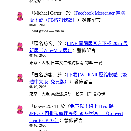
林湖銘。。。。。
「
Michael Carter
」於〈
Facebook Messenger 電腦
版下載（FB傳訊軟體）
〉發佈留言
08-06, 2026
Solid guide — the lo…
「
匿名訪客
」於〈
LINE 電腦版官方下載 2026 最
新版（Win+Mac 版）
〉發佈留言
08-03, 2026
東京・大阪 日本女生預約指南 認準 千夏…
「
匿名訪客
」於〈
[下載] WinRAR 壓縮軟體（繁
體中文版+免費版）
〉發佈留言
08-03, 2026
東京・大阪 高級派遣サービス 【千夏の伊…
「
bowie 2674
」於〈
免下載！線上 Heic 轉
JPEG，可批次處理最多 50 張照片！（Convert
Heic to JPEG）
〉發佈留言
08-02, 2026