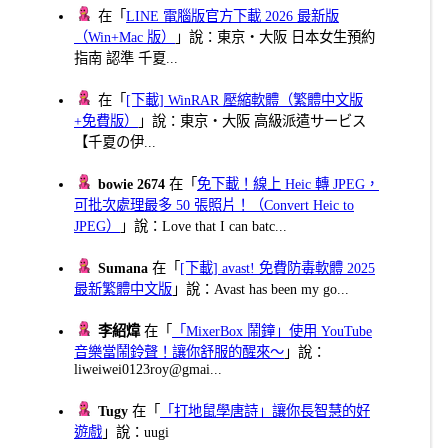
在「
LINE 電腦版官方下載 2026 最新版
（Win+Mac 版）
」說：東京・大阪 日本女生預約
指南 認準 千夏...
在「
[下載] WinRAR 壓縮軟體（繁體中文版
+免費版）
」說：東京・大阪 高級派遣サービス
【千夏の伊...
bowie 2674
在「
免下載！線上 Heic 轉 JPEG，
可批次處理最多 50 張照片！（Convert Heic to
JPEG）
」說：Love that I can batc...
Sumana
在「
[下載] avast! 免費防毒軟體 2025
最新繁體中文版
」說：Avast has been my go...
李紹煒
在「
「MixerBox 鬧鐘」使用 YouTube
音樂當鬧鈴聲！讓你舒服的醒來～
」說：
liweiwei0123roy@gmai...
Tugy
在「
「打地鼠學唐詩」讓你長智慧的好
遊戲
」說：uugi