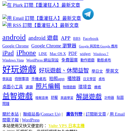
類
android
android 遊戲
APP
BBS
Facebook
Google Chrome 瀏覽器
Google Chrome
Google 與其他 Google 應用
iPhone
iPad
PDF
widget
LINE
Mac OS X
Windows 7
免費圖庫
Windows Vista
WordPress 網站架設
動作遊戲
動態桌布
好玩遊戲
好玩遊戲、休閒益智
學英文
學日文
播放器
拍照app
待辦事項
手機桌布
學英語
日文學習
桌布
照片編輯
桌面小工具
環境音
濾鏡
療癒
物理遊戲
益智遊戲
解謎遊戲
舒壓
貼圖
計時器
睡眠音樂
英語學習
鬧鐘
關於本站
|
聯絡站長(Contact Us)
|
廣告刊登
|
訂閱新文章
/
用 Email
閱電子報
|
WordPress
本站使用又快又便宜的：
Vultr VPS 日本主機