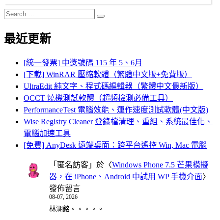
Search
Search
for:
最近更新
[統一發票] 中獎號碼 115 年 5、6月
[下載] WinRAR 壓縮軟體（繁體中文版+免費版）
UltraEdit 純文字、程式碼編輯器（繁體中文最新版）
OCCT 燒機測試軟體（超頻檢測必備工具）
PerformanceTest 電腦效能、運作速度測試軟體(中文版)
Wise Registry Cleaner 登錄檔清理、重組、系統最佳化、
電腦加速工具
[免費] AnyDesk 遠端桌面：跨平台遙控 Win, Mac 電腦
「
匿名訪客
」於〈
Windows Phone 7.5 芒果模擬
器，在 iPhone、Android 中試用 WP 手機介面
〉
發佈留言
08-07, 2026
林湖銘。。。。。