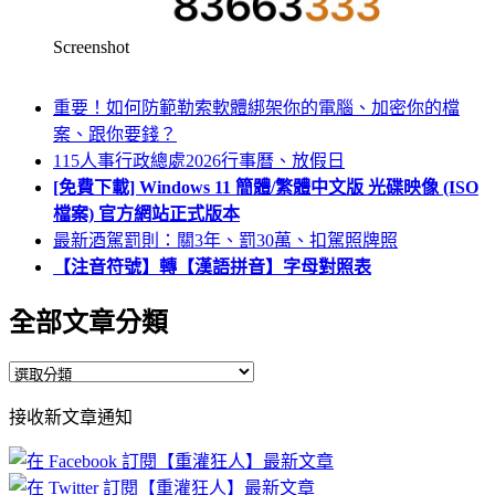
Screenshot
重要！如何防範勒索軟體綁架你的電腦、加密你的檔
案、跟你要錢？
115人事行政總處2026行事曆、放假日
[免費下載] Windows 11 簡體/繁體中文版 光碟映像 (ISO
檔案) 官方網站正式版本
最新酒駕罰則：關3年、罰30萬、扣駕照牌照
【注音符號】轉【漢語拼音】字母對照表
全部文章分類
全
部
接收新文章通知
文
章
分