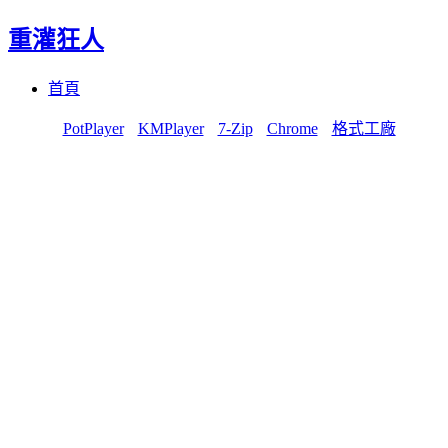
重灌狂人
Menu
Skip
首頁
to
content
PotPlayer
KMPlayer
7-Zip
Chrome
格式工廠