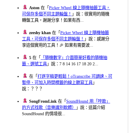
Aston
在「
Picker Wheel 線上隨機抽籤工具，
可保存多個不同主題輪盤！
」說：很實用的隨機
轉盤工具，謝謝分享！如果有西...
zeeshy khan
在「
Picker Wheel 線上隨機抽籤
工具，可保存多個不同主題輪盤！
」說：感謝分
享這個實用的工具！🎉 如果有需要波...
5
在「
「隨機數字」介面簡單好看的隨機抽
籤、選號工具
」說：7 8 14 16 17 18 20 2...
在「
打逐字稿更輕鬆！oTranscribe 可調速、可
暫停、可加入時間標籤的線上聽寫工具
」
說：？？？
SongFromLink
在「
SoundHound 用「哼歌」
的方式找歌（音樂識別軟體）
」說：這篇介紹
SoundHound 的情境很...