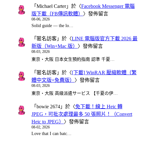
「
Michael Carter
」於〈
Facebook Messenger 電腦
版下載（FB傳訊軟體）
〉發佈留言
08-06, 2026
Solid guide — the lo…
「
匿名訪客
」於〈
LINE 電腦版官方下載 2026 最
新版（Win+Mac 版）
〉發佈留言
08-03, 2026
東京・大阪 日本女生預約指南 認準 千夏…
「
匿名訪客
」於〈
[下載] WinRAR 壓縮軟體（繁
體中文版+免費版）
〉發佈留言
08-03, 2026
東京・大阪 高級派遣サービス 【千夏の伊…
「
bowie 2674
」於〈
免下載！線上 Heic 轉
JPEG，可批次處理最多 50 張照片！（Convert
Heic to JPEG）
〉發佈留言
08-02, 2026
Love that I can batc…