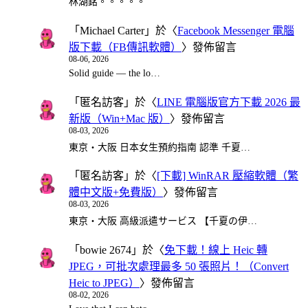
林湖銘。。。。。
「
Michael Carter
」於〈
Facebook Messenger 電腦
版下載（FB傳訊軟體）
〉發佈留言
08-06, 2026
Solid guide — the lo…
「
匿名訪客
」於〈
LINE 電腦版官方下載 2026 最
新版（Win+Mac 版）
〉發佈留言
08-03, 2026
東京・大阪 日本女生預約指南 認準 千夏…
「
匿名訪客
」於〈
[下載] WinRAR 壓縮軟體（繁
體中文版+免費版）
〉發佈留言
08-03, 2026
東京・大阪 高級派遣サービス 【千夏の伊…
「
bowie 2674
」於〈
免下載！線上 Heic 轉
JPEG，可批次處理最多 50 張照片！（Convert
Heic to JPEG）
〉發佈留言
08-02, 2026