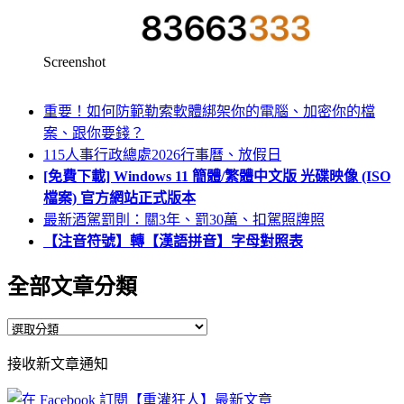
Screenshot
重要！如何防範勒索軟體綁架你的電腦、加密你的檔
案、跟你要錢？
115人事行政總處2026行事曆、放假日
[免費下載] Windows 11 簡體/繁體中文版 光碟映像 (ISO
檔案) 官方網站正式版本
最新酒駕罰則：關3年、罰30萬、扣駕照牌照
【注音符號】轉【漢語拼音】字母對照表
全部文章分類
全
部
接收新文章通知
文
章