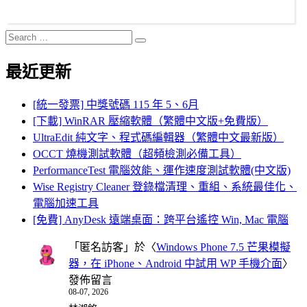
Search
Search
for:
最近更新
[統一發票] 中獎號碼 115 年 5、6月
[下載] WinRAR 壓縮軟體（繁體中文版+免費版）
UltraEdit 純文字、程式碼編輯器（繁體中文最新版）
OCCT 燒機測試軟體（超頻檢測必備工具）
PerformanceTest 電腦效能、運作速度測試軟體(中文版)
Wise Registry Cleaner 登錄檔清理、重組、系統最佳化、
電腦加速工具
[免費] AnyDesk 遠端桌面：跨平台遙控 Win, Mac 電腦
「
匿名訪客
」於〈
Windows Phone 7.5 芒果模擬
器，在 iPhone、Android 中試用 WP 手機介面
〉
發佈留言
08-07, 2026