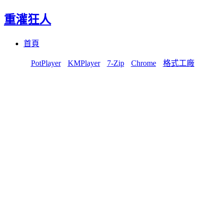
重灌狂人
Menu
Skip
首頁
to
content
PotPlayer
KMPlayer
7-Zip
Chrome
格式工廠