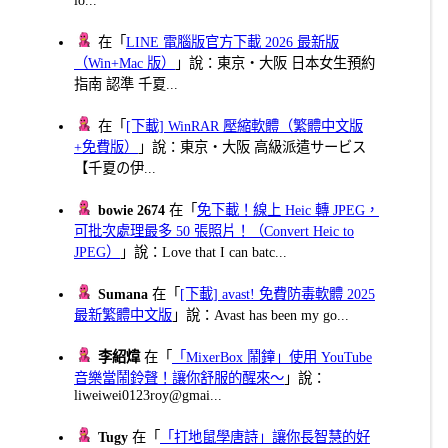
在「
LINE 電腦版官方下載 2026 最新版
（Win+Mac 版）
」說：東京・大阪 日本女生預約
指南 認準 千夏...
在「
[下載] WinRAR 壓縮軟體（繁體中文版
+免費版）
」說：東京・大阪 高級派遣サービス
【千夏の伊...
bowie 2674
在「
免下載！線上 Heic 轉 JPEG，
可批次處理最多 50 張照片！（Convert Heic to
JPEG）
」說：Love that I can batc...
Sumana
在「
[下載] avast! 免費防毒軟體 2025
最新繁體中文版
」說：Avast has been my go...
李紹煒
在「
「MixerBox 鬧鐘」使用 YouTube
音樂當鬧鈴聲！讓你舒服的醒來～
」說：
liweiwei0123roy@gmai...
Tugy
在「
「打地鼠學唐詩」讓你長智慧的好