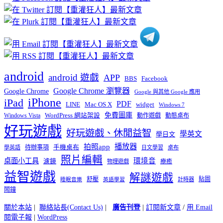
分
類
android
android 遊戲
APP
BBS
Facebook
Google Chrome 瀏覽器
Google Chrome
Google 與其他 Google 應用
iPhone
iPad
PDF
widget
LINE
Mac OS X
Windows 7
免費圖庫
Windows Vista
WordPress 網站架設
動作遊戲
動態桌布
好玩遊戲
好玩遊戲、休閒益智
學英文
學日文
播放器
拍照app
待辦事項
手機桌布
學英語
日文學習
桌布
照片編輯
桌面小工具
環境音
濾鏡
療癒
物理遊戲
益智遊戲
解謎遊戲
舒壓
貼圖
計時器
睡眠音樂
英語學習
鬧鐘
關於本站
|
聯絡站長(Contact Us)
|
廣告刊登
|
訂閱新文章
/
用 Email
閱電子報
|
WordPress