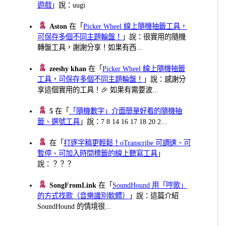
遊戲
」說：uugi
Aston
在「
Picker Wheel 線上隨機抽籤工具，
可保存多個不同主題輪盤！
」說：很實用的隨機
轉盤工具，謝謝分享！如果有西...
zeeshy khan
在「
Picker Wheel 線上隨機抽籤
工具，可保存多個不同主題輪盤！
」說：感謝分
享這個實用的工具！🎉 如果有需要波...
5
在「
「隨機數字」介面簡單好看的隨機抽
籤、選號工具
」說：7 8 14 16 17 18 20 2...
在「
打逐字稿更輕鬆！oTranscribe 可調速、可
暫停、可加入時間標籤的線上聽寫工具
」
說：？？？
SongFromLink
在「
SoundHound 用「哼歌」
的方式找歌（音樂識別軟體）
」說：這篇介紹
SoundHound 的情境很...