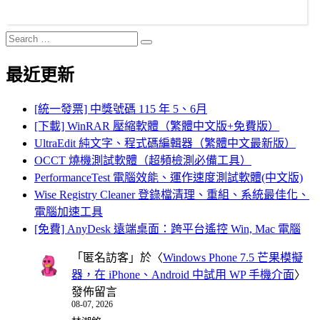
Search
Search
for:
最近更新
[統一發票] 中獎號碼 115 年 5、6月
[下載] WinRAR 壓縮軟體（繁體中文版+免費版）
UltraEdit 純文字、程式碼編輯器（繁體中文最新版）
OCCT 燒機測試軟體（超頻檢測必備工具）
PerformanceTest 電腦效能、運作速度測試軟體(中文版)
Wise Registry Cleaner 登錄檔清理、重組、系統最佳化、
電腦加速工具
[免費] AnyDesk 遠端桌面：跨平台遙控 Win, Mac 電腦
「
匿名訪客
」於〈
Windows Phone 7.5 芒果模擬
器，在 iPhone、Android 中試用 WP 手機介面
〉
發佈留言
08-07, 2026