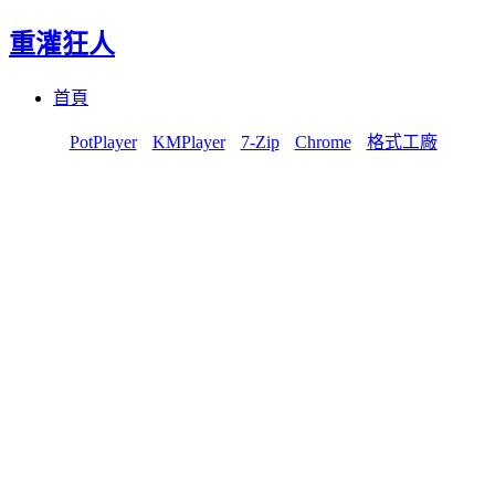
重灌狂人
Menu
Skip
首頁
to
content
PotPlayer
KMPlayer
7-Zip
Chrome
格式工廠