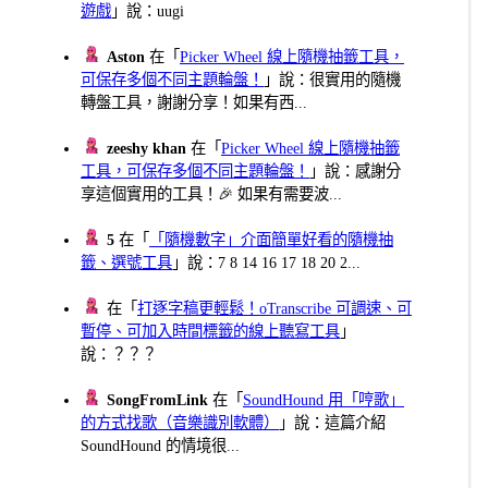
遊戲
」說：uugi
Aston
在「
Picker Wheel 線上隨機抽籤工具，
可保存多個不同主題輪盤！
」說：很實用的隨機
轉盤工具，謝謝分享！如果有西...
zeeshy khan
在「
Picker Wheel 線上隨機抽籤
工具，可保存多個不同主題輪盤！
」說：感謝分
享這個實用的工具！🎉 如果有需要波...
5
在「
「隨機數字」介面簡單好看的隨機抽
籤、選號工具
」說：7 8 14 16 17 18 20 2...
在「
打逐字稿更輕鬆！oTranscribe 可調速、可
暫停、可加入時間標籤的線上聽寫工具
」
說：？？？
SongFromLink
在「
SoundHound 用「哼歌」
的方式找歌（音樂識別軟體）
」說：這篇介紹
SoundHound 的情境很...