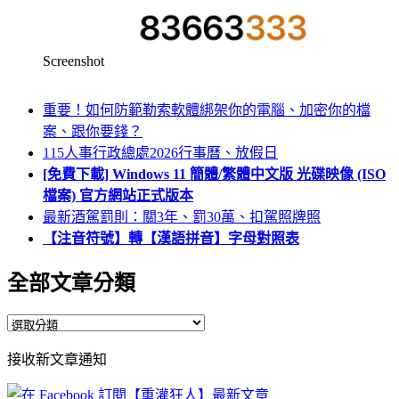
Screenshot
重要！如何防範勒索軟體綁架你的電腦、加密你的檔
案、跟你要錢？
115人事行政總處2026行事曆、放假日
[免費下載] Windows 11 簡體/繁體中文版 光碟映像 (ISO
檔案) 官方網站正式版本
最新酒駕罰則：關3年、罰30萬、扣駕照牌照
【注音符號】轉【漢語拼音】字母對照表
全部文章分類
全
部
接收新文章通知
文
章