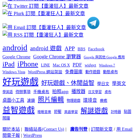
分
類
android
android 遊戲
APP
BBS
Facebook
Google Chrome 瀏覽器
Google Chrome
Google 與其他 Google 應用
iPhone
iPad
PDF
widget
LINE
Mac OS X
Windows 7
免費圖庫
Windows Vista
WordPress 網站架設
動作遊戲
動態桌布
好玩遊戲
好玩遊戲、休閒益智
學英文
學日文
播放器
拍照app
待辦事項
手機桌布
學英語
日文學習
桌布
照片編輯
桌面小工具
環境音
濾鏡
療癒
物理遊戲
益智遊戲
解謎遊戲
舒壓
貼圖
計時器
睡眠音樂
英語學習
鬧鐘
關於本站
|
聯絡站長(Contact Us)
|
廣告刊登
|
訂閱新文章
/
用 Email
閱電子報
|
WordPress