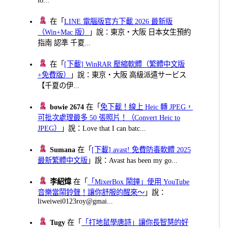
在「
LINE 電腦版官方下載 2026 最新版
（Win+Mac 版）
」說：東京・大阪 日本女生預約
指南 認準 千夏...
在「
[下載] WinRAR 壓縮軟體（繁體中文版
+免費版）
」說：東京・大阪 高級派遣サービス
【千夏の伊...
bowie 2674
在「
免下載！線上 Heic 轉 JPEG，
可批次處理最多 50 張照片！（Convert Heic to
JPEG）
」說：Love that I can batc...
Sumana
在「
[下載] avast! 免費防毒軟體 2025
最新繁體中文版
」說：Avast has been my go...
李紹煒
在「
「MixerBox 鬧鐘」使用 YouTube
音樂當鬧鈴聲！讓你舒服的醒來～
」說：
liweiwei0123roy@gmai...
Tugy
在「
「打地鼠學唐詩」讓你長智慧的好