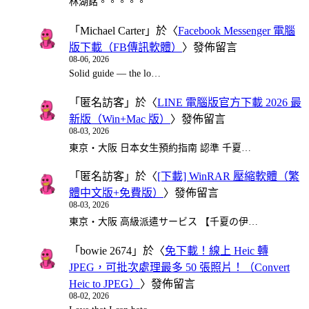
林湖銘。。。。。
「
Michael Carter
」於〈
Facebook Messenger 電腦
版下載（FB傳訊軟體）
〉發佈留言
08-06, 2026
Solid guide — the lo…
「
匿名訪客
」於〈
LINE 電腦版官方下載 2026 最
新版（Win+Mac 版）
〉發佈留言
08-03, 2026
東京・大阪 日本女生預約指南 認準 千夏…
「
匿名訪客
」於〈
[下載] WinRAR 壓縮軟體（繁
體中文版+免費版）
〉發佈留言
08-03, 2026
東京・大阪 高級派遣サービス 【千夏の伊…
「
bowie 2674
」於〈
免下載！線上 Heic 轉
JPEG，可批次處理最多 50 張照片！（Convert
Heic to JPEG）
〉發佈留言
08-02, 2026