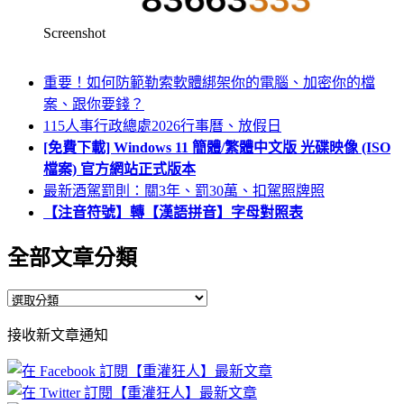
Screenshot
重要！如何防範勒索軟體綁架你的電腦、加密你的檔
案、跟你要錢？
115人事行政總處2026行事曆、放假日
[免費下載] Windows 11 簡體/繁體中文版 光碟映像 (ISO
檔案) 官方網站正式版本
最新酒駕罰則：關3年、罰30萬、扣駕照牌照
【注音符號】轉【漢語拼音】字母對照表
全部文章分類
全
部
接收新文章通知
文
章
分