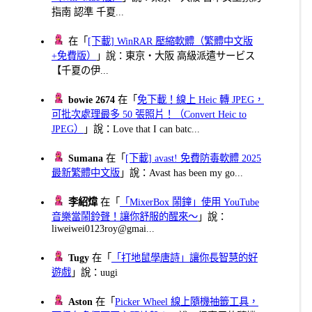
指南 認準 千夏...
在「
[下載] WinRAR 壓縮軟體（繁體中文版
+免費版）
」說：東京・大阪 高級派遣サービス
【千夏の伊...
bowie 2674
在「
免下載！線上 Heic 轉 JPEG，
可批次處理最多 50 張照片！（Convert Heic to
JPEG）
」說：Love that I can batc...
Sumana
在「
[下載] avast! 免費防毒軟體 2025
最新繁體中文版
」說：Avast has been my go...
李紹煒
在「
「MixerBox 鬧鐘」使用 YouTube
音樂當鬧鈴聲！讓你舒服的醒來～
」說：
liweiwei0123roy@gmai...
Tugy
在「
「打地鼠學唐詩」讓你長智慧的好
遊戲
」說：uugi
Aston
在「
Picker Wheel 線上隨機抽籤工具，