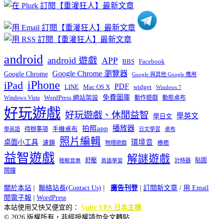
類
android
android 遊戲
APP
BBS
Facebook
Google Chrome 瀏覽器
Google Chrome
Google 與其他 Google 應用
iPhone
iPad
PDF
widget
LINE
Mac OS X
Windows 7
免費圖庫
Windows Vista
WordPress 網站架設
動作遊戲
動態桌布
好玩遊戲
好玩遊戲、休閒益智
學英文
學日文
播放器
拍照app
待辦事項
手機桌布
學英語
日文學習
桌布
照片編輯
桌面小工具
環境音
濾鏡
療癒
物理遊戲
益智遊戲
解謎遊戲
舒壓
貼圖
計時器
睡眠音樂
英語學習
鬧鐘
關於本站
|
聯絡站長(Contact Us)
|
廣告刊登
|
訂閱新文章
/
用 Email
閱電子報
|
WordPress
本站使用又快又便宜的：
Vultr VPS 日本主機
© 2026 版權所有，非經授權請勿全文轉貼