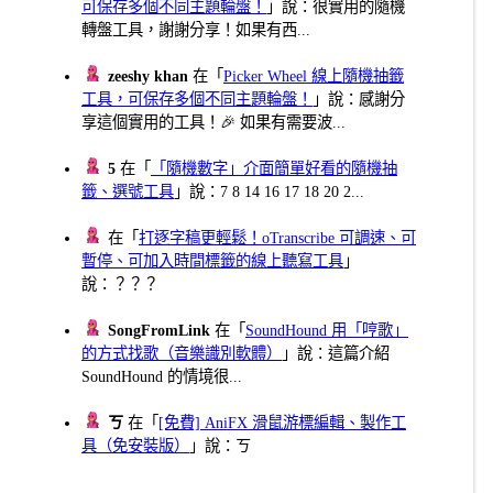
可保存多個不同主題輪盤！
」說：很實用的隨機
轉盤工具，謝謝分享！如果有西...
zeeshy khan
在「
Picker Wheel 線上隨機抽籤
工具，可保存多個不同主題輪盤！
」說：感謝分
享這個實用的工具！🎉 如果有需要波...
5
在「
「隨機數字」介面簡單好看的隨機抽
籤、選號工具
」說：7 8 14 16 17 18 20 2...
在「
打逐字稿更輕鬆！oTranscribe 可調速、可
暫停、可加入時間標籤的線上聽寫工具
」
說：？？？
SongFromLink
在「
SoundHound 用「哼歌」
的方式找歌（音樂識別軟體）
」說：這篇介紹
SoundHound 的情境很...
ㄎ
在「
[免費] AniFX 滑鼠游標編輯、製作工
具（免安裝版）
」說：ㄎ