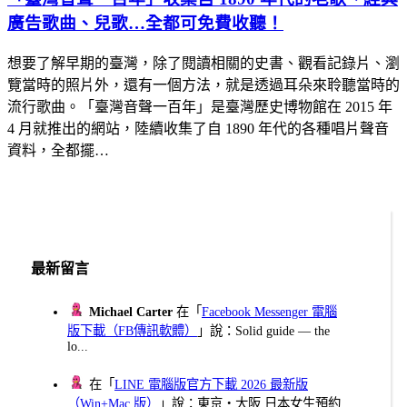
廣告歌曲、兒歌…全都可免費收聽！
想要了解早期的臺灣，除了閱讀相關的史書、觀看記錄片、瀏
覽當時的照片外，還有一個方法，就是透過耳朵來聆聽當時的
流行歌曲。「臺灣音聲一百年」是臺灣歷史博物館在 2015 年
4 月就推出的網站，陸續收集了自 1890 年代的各種唱片聲音
資料，全都擺…
最新留言
Michael Carter
在「
Facebook Messenger 電腦
版下載（FB傳訊軟體）
」說：Solid guide — the
lo...
在「
LINE 電腦版官方下載 2026 最新版
（Win+Mac 版）
」說：東京・大阪 日本女生預約