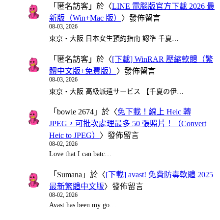
「
匿名訪客
」於〈
LINE 電腦版官方下載 2026 最
新版（Win+Mac 版）
〉發佈留言
08-03, 2026
東京・大阪 日本女生預約指南 認準 千夏…
「
匿名訪客
」於〈
[下載] WinRAR 壓縮軟體（繁
體中文版+免費版）
〉發佈留言
08-03, 2026
東京・大阪 高級派遣サービス 【千夏の伊…
「
bowie 2674
」於〈
免下載！線上 Heic 轉
JPEG，可批次處理最多 50 張照片！（Convert
Heic to JPEG）
〉發佈留言
08-02, 2026
Love that I can batc…
「
Sumana
」於〈
[下載] avast! 免費防毒軟體 2025
最新繁體中文版
〉發佈留言
08-02, 2026
Avast has been my go…