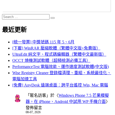
Search
Search
for:
最近更新
[統一發票] 中獎號碼 115 年 5、6月
[下載] WinRAR 壓縮軟體（繁體中文版+免費版）
UltraEdit 純文字、程式碼編輯器（繁體中文最新版）
OCCT 燒機測試軟體（超頻檢測必備工具）
PerformanceTest 電腦效能、運作速度測試軟體(中文版)
Wise Registry Cleaner 登錄檔清理、重組、系統最佳化、
電腦加速工具
[免費] AnyDesk 遠端桌面：跨平台遙控 Win, Mac 電腦
「
匿名訪客
」於〈
Windows Phone 7.5 芒果模擬
器，在 iPhone、Android 中試用 WP 手機介面
〉
發佈留言
08-07, 2026