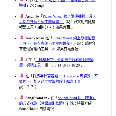
遊戲
」說：uugi
Aston
在「
Picker Wheel 線上隨機抽籤工具，
可保存多個不同主題輪盤！
」說：很實用的隨機
轉盤工具，謝謝分享！如果有西...
zeeshy khan
在「
Picker Wheel 線上隨機抽籤
工具，可保存多個不同主題輪盤！
」說：感謝分
享這個實用的工具！🎉 如果有需要波...
5
在「
「隨機數字」介面簡單好看的隨機抽
籤、選號工具
」說：7 8 14 16 17 18 20 2...
在「
打逐字稿更輕鬆！oTranscribe 可調速、可
暫停、可加入時間標籤的線上聽寫工具
」
說：？？？
SongFromLink
在「
SoundHound 用「哼歌」
的方式找歌（音樂識別軟體）
」說：這篇介紹
SoundHound 的情境很...