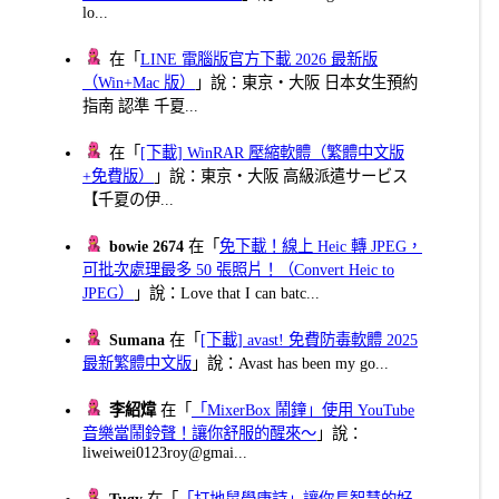
lo...
在「
LINE 電腦版官方下載 2026 最新版
（Win+Mac 版）
」說：東京・大阪 日本女生預約
指南 認準 千夏...
在「
[下載] WinRAR 壓縮軟體（繁體中文版
+免費版）
」說：東京・大阪 高級派遣サービス
【千夏の伊...
bowie 2674
在「
免下載！線上 Heic 轉 JPEG，
可批次處理最多 50 張照片！（Convert Heic to
JPEG）
」說：Love that I can batc...
Sumana
在「
[下載] avast! 免費防毒軟體 2025
最新繁體中文版
」說：Avast has been my go...
李紹煒
在「
「MixerBox 鬧鐘」使用 YouTube
音樂當鬧鈴聲！讓你舒服的醒來～
」說：
liweiwei0123roy@gmai...
Tugy
在「
「打地鼠學唐詩」讓你長智慧的好