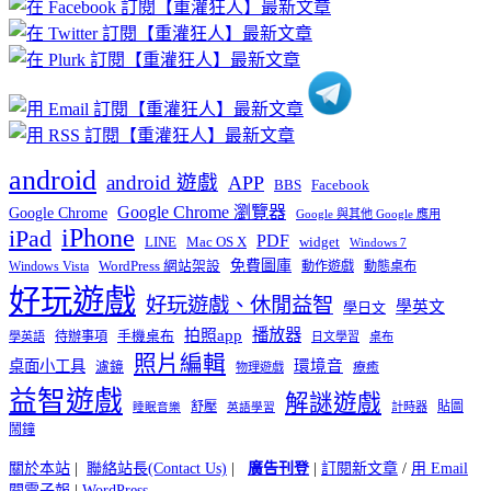
章
分
類
android
android 遊戲
APP
BBS
Facebook
Google Chrome 瀏覽器
Google Chrome
Google 與其他 Google 應用
iPhone
iPad
PDF
widget
LINE
Mac OS X
Windows 7
免費圖庫
Windows Vista
WordPress 網站架設
動作遊戲
動態桌布
好玩遊戲
好玩遊戲、休閒益智
學英文
學日文
播放器
拍照app
待辦事項
手機桌布
學英語
日文學習
桌布
照片編輯
桌面小工具
環境音
濾鏡
療癒
物理遊戲
益智遊戲
解謎遊戲
舒壓
貼圖
計時器
睡眠音樂
英語學習
鬧鐘
關於本站
|
聯絡站長(Contact Us)
|
廣告刊登
|
訂閱新文章
/
用 Email
閱電子報
|
WordPress