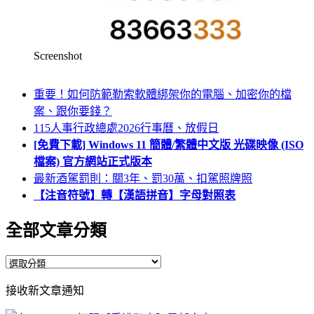
Screenshot
重要！如何防範勒索軟體綁架你的電腦、加密你的檔
案、跟你要錢？
115人事行政總處2026行事曆、放假日
[免費下載] Windows 11 簡體/繁體中文版 光碟映像 (ISO
檔案) 官方網站正式版本
最新酒駕罰則：關3年、罰30萬、扣駕照牌照
【注音符號】轉【漢語拼音】字母對照表
全部文章分類
全
部
接收新文章通知
文