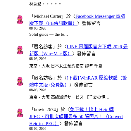
林湖銘。。。。。
「
Michael Carter
」於〈
Facebook Messenger 電腦
版下載（FB傳訊軟體）
〉發佈留言
08-06, 2026
Solid guide — the lo…
「
匿名訪客
」於〈
LINE 電腦版官方下載 2026 最
新版（Win+Mac 版）
〉發佈留言
08-03, 2026
東京・大阪 日本女生預約指南 認準 千夏…
「
匿名訪客
」於〈
[下載] WinRAR 壓縮軟體（繁
體中文版+免費版）
〉發佈留言
08-03, 2026
東京・大阪 高級派遣サービス 【千夏の伊…
「
bowie 2674
」於〈
免下載！線上 Heic 轉
JPEG，可批次處理最多 50 張照片！（Convert
Heic to JPEG）
〉發佈留言
08-02, 2026