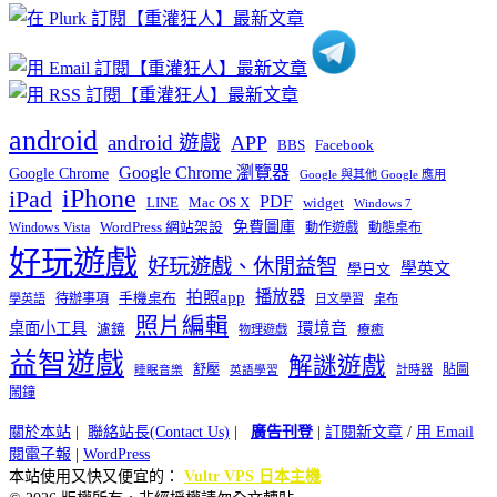
類
android
android 遊戲
APP
BBS
Facebook
Google Chrome 瀏覽器
Google Chrome
Google 與其他 Google 應用
iPhone
iPad
PDF
widget
LINE
Mac OS X
Windows 7
免費圖庫
Windows Vista
WordPress 網站架設
動作遊戲
動態桌布
好玩遊戲
好玩遊戲、休閒益智
學英文
學日文
播放器
拍照app
待辦事項
手機桌布
學英語
日文學習
桌布
照片編輯
桌面小工具
環境音
濾鏡
療癒
物理遊戲
益智遊戲
解謎遊戲
舒壓
貼圖
計時器
睡眠音樂
英語學習
鬧鐘
關於本站
|
聯絡站長(Contact Us)
|
廣告刊登
|
訂閱新文章
/
用 Email
閱電子報
|
WordPress
本站使用又快又便宜的：
Vultr VPS 日本主機