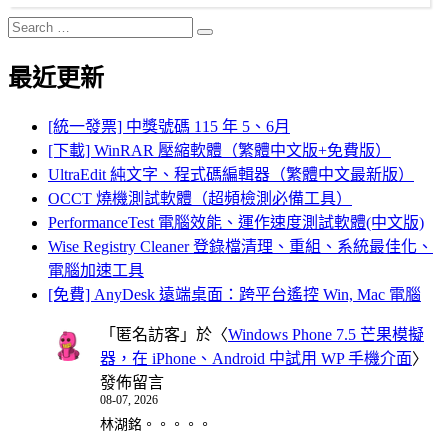
Search
Search
for:
最近更新
[統一發票] 中獎號碼 115 年 5、6月
[下載] WinRAR 壓縮軟體（繁體中文版+免費版）
UltraEdit 純文字、程式碼編輯器（繁體中文最新版）
OCCT 燒機測試軟體（超頻檢測必備工具）
PerformanceTest 電腦效能、運作速度測試軟體(中文版)
Wise Registry Cleaner 登錄檔清理、重組、系統最佳化、
電腦加速工具
[免費] AnyDesk 遠端桌面：跨平台遙控 Win, Mac 電腦
「
匿名訪客
」於〈
Windows Phone 7.5 芒果模擬
器，在 iPhone、Android 中試用 WP 手機介面
〉
發佈留言
08-07, 2026
林湖銘。。。。。