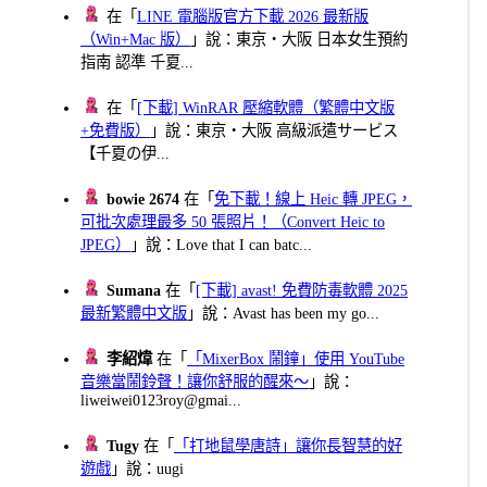
在「
LINE 電腦版官方下載 2026 最新版
（Win+Mac 版）
」說：東京・大阪 日本女生預約
指南 認準 千夏...
在「
[下載] WinRAR 壓縮軟體（繁體中文版
+免費版）
」說：東京・大阪 高級派遣サービス
【千夏の伊...
bowie 2674
在「
免下載！線上 Heic 轉 JPEG，
可批次處理最多 50 張照片！（Convert Heic to
JPEG）
」說：Love that I can batc...
Sumana
在「
[下載] avast! 免費防毒軟體 2025
最新繁體中文版
」說：Avast has been my go...
李紹煒
在「
「MixerBox 鬧鐘」使用 YouTube
音樂當鬧鈴聲！讓你舒服的醒來～
」說：
liweiwei0123roy@gmai...
Tugy
在「
「打地鼠學唐詩」讓你長智慧的好
遊戲
」說：uugi