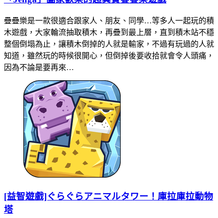
疊疊樂是一款很適合跟家人、朋友、同學…等多人一起玩的積
木遊戲，大家輪流抽取積木，再疊到最上層，直到積木站不穩
整個倒塌為止，讓積木倒掉的人就是輸家，不過有玩過的人就
知道，雖然玩的時候很開心，但倒掉後要收拾就會令人頭痛，
因為不論是要再來…
[益智遊戲]ぐらぐらアニマルタワー！庫拉庫拉動物
塔