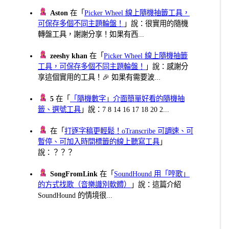
Aston
在「
Picker Wheel 線上隨機抽籤工具，
可保存多個不同主題輪盤！
」說：很實用的隨機
轉盤工具，謝謝分享！如果有西...
zeeshy khan
在「
Picker Wheel 線上隨機抽籤
工具，可保存多個不同主題輪盤！
」說：感謝分
享這個實用的工具！🎉 如果有需要波...
5
在「
「隨機數字」介面簡單好看的隨機抽
籤、選號工具
」說：7 8 14 16 17 18 20 2...
在「
打逐字稿更輕鬆！oTranscribe 可調速、可
暫停、可加入時間標籤的線上聽寫工具
」
說：？？？
SongFromLink
在「
SoundHound 用「哼歌」
的方式找歌（音樂識別軟體）
」說：這篇介紹
SoundHound 的情境很...