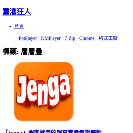
重灌狂人
Menu
Skip
首頁
to
content
PotPlayer
KMPlayer
7-Zip
Chrome
格式工廠
標籤:
層層疊
「Jenga」闔家歡樂的超真實疊疊樂遊戲