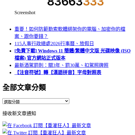
Screenshot
重要！如何防範勒索軟體綁架你的電腦、加密你的檔
案、跟你要錢？
115人事行政總處2026行事曆、放假日
[免費下載] Windows 11 簡體/繁體中文版 光碟映像 (ISO
檔案) 官方網站正式版本
最新酒駕罰則：關3年、罰30萬、扣駕照牌照
【注音符號】轉【漢語拼音】字母對照表
全部文章分類
全
部
接收新文章通知
文
章
分