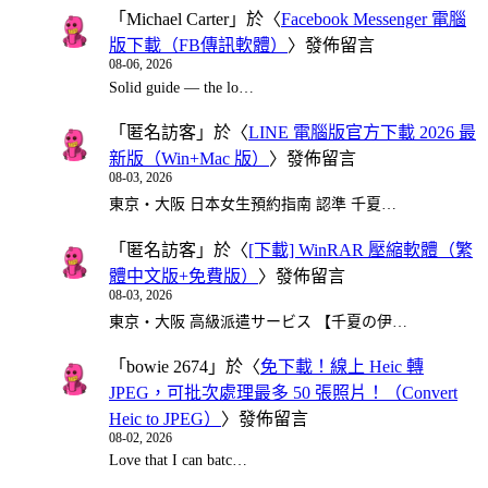
「
Michael Carter
」於〈
Facebook Messenger 電腦
版下載（FB傳訊軟體）
〉發佈留言
08-06, 2026
Solid guide — the lo…
「
匿名訪客
」於〈
LINE 電腦版官方下載 2026 最
新版（Win+Mac 版）
〉發佈留言
08-03, 2026
東京・大阪 日本女生預約指南 認準 千夏…
「
匿名訪客
」於〈
[下載] WinRAR 壓縮軟體（繁
體中文版+免費版）
〉發佈留言
08-03, 2026
東京・大阪 高級派遣サービス 【千夏の伊…
「
bowie 2674
」於〈
免下載！線上 Heic 轉
JPEG，可批次處理最多 50 張照片！（Convert
Heic to JPEG）
〉發佈留言
08-02, 2026
Love that I can batc…