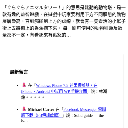
「ぐらぐらアニマルタワー！」的意思是鬆動的動物塔，是一
款有趣的益智遊戲，在遊戲中玩家要利用下方不同體態的動物
層層疊高，直到觸碰到上方的虛線，就會有一隻靈活的小猴子
衝上去將樹上的香蕉摘下來。 每一關可使用的動物種類及數
量都不一定，有看起來有點怒的…
最新留言
在「
Windows Phone 7.5 芒果模擬器，在
iPhone、Android 中試用 WP 手機介面
」說：林湖
銘。。。。。
Michael Carter
在「
Facebook Messenger 電腦
版下載（FB傳訊軟體）
」說：Solid guide — the
lo...