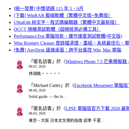
[統一發票] 中獎號碼 115 年 5、6月
[下載] WinRAR 壓縮軟體（繁體中文版+免費版）
UltraEdit 純文字、程式碼編輯器（繁體中文最新版）
OCCT 燒機測試軟體（超頻檢測必備工具）
PerformanceTest 電腦效能、運作速度測試軟體(中文版)
Wise Registry Cleaner 登錄檔清理、重組、系統最佳
[免費] AnyDesk 遠端桌面：跨平台遙控 Win, Mac 電腦
「
匿名訪客
」於〈
Windows Phone 7.5 芒果模擬
08-07, 2026
林湖銘。。。。。
「
Michael Carter
」於〈
Facebook Messenger
08-06, 2026
Solid guide — the lo…
「
匿名訪客
」於〈
LINE 電腦版官方下載 2026 最
08-03, 2026
東京・大阪 日本女生預約指南 認準 千夏…