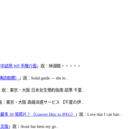
oid 中試用 WP 手機介面
」說：林湖銘。。。。。
（FB傳訊軟體）
」說：Solid guide — the lo...
」說：東京・大阪 日本女生預約指南 認準 千夏...
說：東京・大阪 高級派遣サービス 【千夏の伊...
50 張照片！（Convert Heic to JPEG）
」說：Love that I can batc...
體中文版
」說：Avast has been my go...