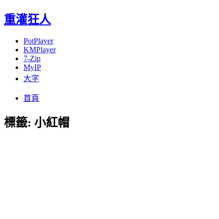
重灌狂人
PotPlayer
KMPlayer
7-Zip
MyIP
大字
Menu
Skip
首頁
to
content
標籤:
小紅帽