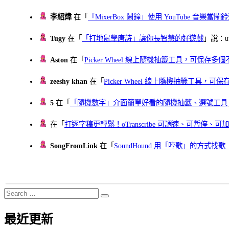
李紹煒
在「
「MixerBox 鬧鐘」使用 YouTube 音樂
Tugy
在「
「打地鼠學唐詩」讓你長智慧的好遊戲
」說：uu
Aston
在「
Picker Wheel 線上隨機抽籤工具，可保存
zeeshy khan
在「
Picker Wheel 線上隨機抽籤工具，
5
在「
「隨機數字」介面簡單好看的隨機抽籤、選號工具
在「
打逐字稿更輕鬆！oTranscribe 可調速、可暫停
SongFromLink
在「
SoundHound 用「哼歌」的方式
Search
Search
for:
最近更新