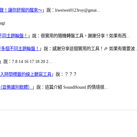
當鬧鈴聲！讓你舒服的醒來～
」說：liweiwei0123roy@gmai...
gi
多個不同主題輪盤！
」說：很實用的隨機轉盤工具，謝謝分享！如果有西...
可保存多個不同主題輪盤！
」說：感謝分享這個實用的工具！🎉 如果有需要波..
」說：7 8 14 16 17 18 20 2...
、可加入時間標籤的線上聽寫工具
」說：？？？
找歌（音樂識別軟體）
」說：這篇介紹 SoundHound 的情境很...