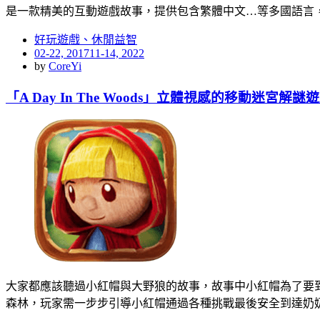
是一款精美的互動遊戲故事，提供包含繁體中文…等多國語言
好玩遊戲、休閒益智
Posted
02-22, 2017
11-14, 2022
on
by
CoreYi
「A Day In The Woods」立體視感的移動迷宮解謎
大家都應該聽過小紅帽與大野狼的故事，故事中小紅帽為了要到奶奶
森林，玩家需一步步引導小紅帽通過各種挑戰最後安全到達奶