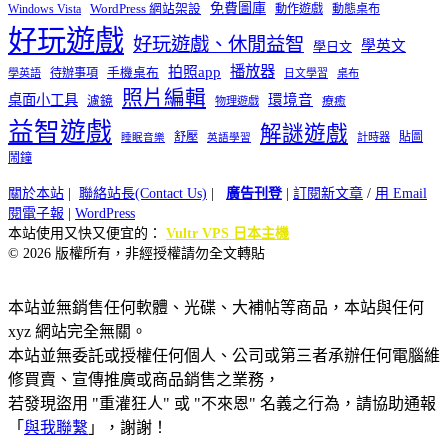
免費圖庫
Windows Vista
WordPress 網站架設
動作遊戲
動態桌布
好玩遊戲
好玩遊戲、休閒益智
學英文
學日文
播放器
拍照app
待辦事項
手機桌布
學英語
日文學習
桌布
照片編輯
桌面小工具
環境音
濾鏡
療癒
物理遊戲
益智遊戲
解謎遊戲
舒壓
貼圖
計時器
睡眠音樂
英語學習
鬧鐘
關於本站
|
聯絡站長(Contact Us)
|
廣告刊登
|
訂閱新文章
/
用 Email
閱電子報
|
WordPress
本站使用又快又便宜的：
Vultr VPS 日本主機
© 2026 版權所有，非經授權請勿全文轉貼
本站並無銷售任何軟體、光碟、大補帖等商品，本站與任何
xyz 網站完全無關。
本站並無委託或授權任何個人、公司或第三者承辦任何電腦維
修買賣、宣傳推廣或商品銷售之業務，
若發現盜用 "重灌狂人" 或 "不來恩" 名義之行為，請協助通報
「
與我聯繫
」，謝謝！