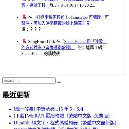
籤、選號工具
」說：7 8 14 16 17 18 20 2...
在「
打逐字稿更輕鬆！oTranscribe 可調速、可
暫停、可加入時間標籤的線上聽寫工具
」
說：？？？
SongFromLink
在「
SoundHound 用「哼歌」
的方式找歌（音樂識別軟體）
」說：這篇介紹
SoundHound 的情境很...
Search
Search
for:
最近更新
[統一發票] 中獎號碼 115 年 5、6月
[下載] WinRAR 壓縮軟體（繁體中文版+免費版）
UltraEdit 純文字、程式碼編輯器（繁體中文最新版）