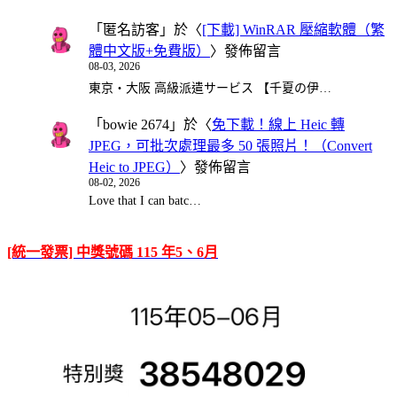
「
匿名訪客
」於〈
[下載] WinRAR 壓縮軟體（繁
體中文版+免費版）
〉發佈留言
08-03, 2026
東京・大阪 高級派遣サービス 【千夏の伊…
「
bowie 2674
」於〈
免下載！線上 Heic 轉
JPEG，可批次處理最多 50 張照片！（Convert
Heic to JPEG）
〉發佈留言
08-02, 2026
Love that I can batc…
[統一發票] 中獎號碼 115 年5、6月