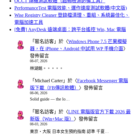
OCCT 燒機測試軟體（超頻檢測必備工具）
PerformanceTest 電腦效能、運作速度測試軟體(中文版)
Wise Registry Cleaner 登錄檔清理、重組、系統最佳化、
電腦加速工具
[免費] AnyDesk 遠端桌面：跨平台遙控 Win, Mac 電腦
「
匿名訪客
」於〈
Windows Phone 7.5 芒果模擬
器，在 iPhone、Android 中試用 WP 手機介面
〉
發佈留言
08-07, 2026
林湖銘。。。。。
「
Michael Carter
」於〈
Facebook Messenger 電腦
版下載（FB傳訊軟體）
〉發佈留言
08-06, 2026
Solid guide — the lo…
「
匿名訪客
」於〈
LINE 電腦版官方下載 2026 最
新版（Win+Mac 版）
〉發佈留言
08-03, 2026
東京・大阪 日本女生預約指南 認準 千夏…