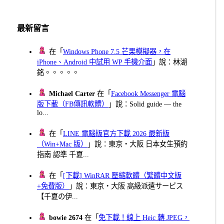
最新留言
在「
Windows Phone 7.5 芒果模擬器，在
iPhone、Android 中試用 WP 手機介面
」說：林湖
銘。。。。。
Michael Carter
在「
Facebook Messenger 電腦
版下載（FB傳訊軟體）
」說：Solid guide — the
lo...
在「
LINE 電腦版官方下載 2026 最新版
（Win+Mac 版）
」說：東京・大阪 日本女生預約
指南 認準 千夏...
在「
[下載] WinRAR 壓縮軟體（繁體中文版
+免費版）
」說：東京・大阪 高級派遣サービス
【千夏の伊...
bowie 2674
在「
免下載！線上 Heic 轉 JPEG，