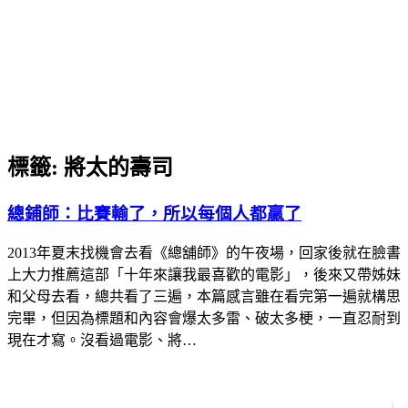
標籤:
將太的壽司
總鋪師：比賽輸了，所以每個人都贏了
2013年夏末找機會去看《總舖師》的午夜場，回家後就在臉書
上大力推薦這部「十年來讓我最喜歡的電影」，後來又帶姊妹
和父母去看，總共看了三遍，本篇感言雖在看完第一遍就構思
完畢，但因為標題和內容會爆太多雷、破太多梗，一直忍耐到
現在才寫。沒看過電影、將…