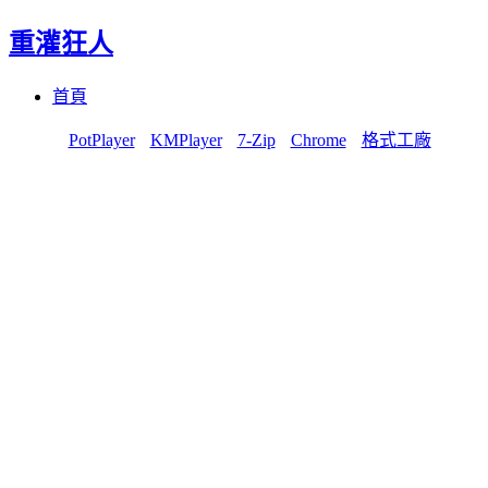
重灌狂人
Menu
Skip
首頁
to
content
PotPlayer
KMPlayer
7-Zip
Chrome
格式工廠