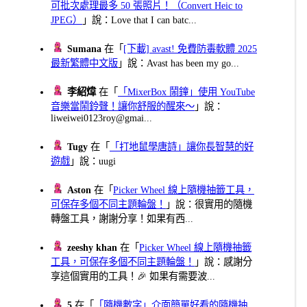
可批次處理最多 50 張照片！（Convert Heic to
JPEG）
」說：Love that I can batc...
Sumana
在「
[下載] avast! 免費防毒軟體 2025
最新繁體中文版
」說：Avast has been my go...
李紹煒
在「
「MixerBox 鬧鐘」使用 YouTube
音樂當鬧鈴聲！讓你舒服的醒來～
」說：
liweiwei0123roy@gmai...
Tugy
在「
「打地鼠學唐詩」讓你長智慧的好
遊戲
」說：uugi
Aston
在「
Picker Wheel 線上隨機抽籤工具，
可保存多個不同主題輪盤！
」說：很實用的隨機
轉盤工具，謝謝分享！如果有西...
zeeshy khan
在「
Picker Wheel 線上隨機抽籤
工具，可保存多個不同主題輪盤！
」說：感謝分
享這個實用的工具！🎉 如果有需要波...
5
在「
「隨機數字」介面簡單好看的隨機抽