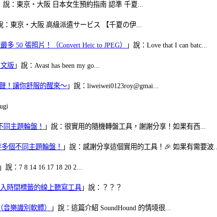
」說：東京・大阪 日本女生預約指南 認準 千夏...
說：東京・大阪 高級派遣サービス 【千夏の伊...
50 張照片！（Convert Heic to JPEG）
」說：Love that I can batc...
體中文版
」說：Avast has been my go...
當鬧鈴聲！讓你舒服的醒來～
」說：liweiwei0123roy@gmai...
gi
多個不同主題輪盤！
」說：很實用的隨機轉盤工具，謝謝分享！如果有西...
可保存多個不同主題輪盤！
」說：感謝分享這個實用的工具！🎉 如果有需要波..
」說：7 8 14 16 17 18 20 2...
、可加入時間標籤的線上聽寫工具
」說：？？？
找歌（音樂識別軟體）
」說：這篇介紹 SoundHound 的情境很...