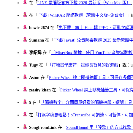
在「
LINE 電腦版官方下載 2026 最新版（Win+Mac 版）
在「
[下載] WinRAR 壓縮軟體（繁體中文版+免費版）
」
bowie 2674
在「
免下載！線上 Heic 轉 JPEG，可批次處理最多 
Sumana
在「
[下載] avast! 免費防毒軟體 2025 最新繁
李紹煒
在「
「MixerBox 鬧鐘」使用 YouTube 音樂
Tugy
在「
「打地鼠學唐詩」讓你長智慧的好遊戲
」說：uu
Aston
在「
Picker Wheel 線上隨機抽籤工具，可保存
zeeshy khan
在「
Picker Wheel 線上隨機抽籤工具，
5
在「
「隨機數字」介面簡單好看的隨機抽籤、選號工具
在「
打逐字稿更輕鬆！oTranscribe 可調速、可暫停
SongFromLink
在「
SoundHound 用「哼歌」的方式