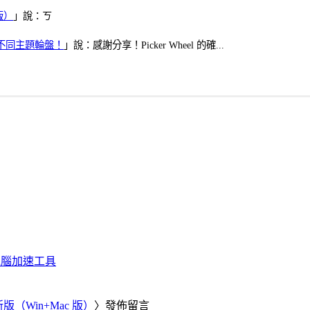
版）
」說：ㄎ
多個不同主題輪盤！
」說：感謝分享！Picker Wheel 的確...
化、電腦加速工具
新版（Win+Mac 版）
〉發佈留言