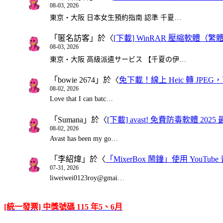
08-03, 2026
東京・大阪 日本女生預約指南 認準 千夏…
「
匿名訪客
」於〈
[下載] WinRAR 壓縮軟體（
08-03, 2026
東京・大阪 高級派遣サービス 【千夏の伊…
「
bowie 2674
」於〈
免下載！線上 Heic 轉 JPEG，可
08-02, 2026
Love that I can batc…
「
Sumana
」於〈
[下載] avast! 免費防毒軟體 20
08-02, 2026
Avast has been my go…
「
李紹煒
」於〈
「MixerBox 鬧鐘」使用 You
07-31, 2026
liweiwei0123roy@gmai…
[統一發票] 中獎號碼 115 年5、6月