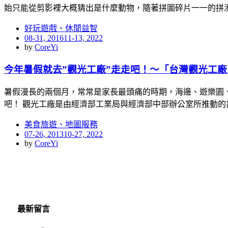
始只能從剪影裡大概猜出是什麼動物，隨著拼圖碎片一一的拼
好玩遊戲、休閒益智
Posted
08-31, 2016
11-13, 2022
on
by
CoreYi
今年暑假就去”觀光工廠”走走吧！～「台灣觀光工廠自在遊」
暑假漫長的兩個月，常常是家長最頭痛的時期，海邊、遊樂園
吧！ 觀光工廠是由經濟部工業局與經濟部中部辦公室所推動的
美食旅遊、地圖服務
Posted
07-26, 2013
10-27, 2022
on
by
CoreYi
最新留言