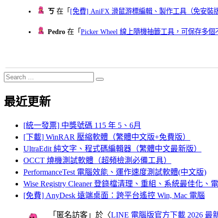
ㄎ
在「
[免費] AniFX 滑鼠游標編輯、製作工具（免安裝
Pedro
在「
Picker Wheel 線上隨機抽籤工具，可保存
Search
Search
for:
最近更新
[統一發票] 中獎號碼 115 年 5、6月
[下載] WinRAR 壓縮軟體（繁體中文版+免費版）
UltraEdit 純文字、程式碼編輯器（繁體中文最新版）
OCCT 燒機測試軟體（超頻檢測必備工具）
PerformanceTest 電腦效能、運作速度測試軟體(中文版)
Wise Registry Cleaner 登錄檔清理、重組、系統最佳
[免費] AnyDesk 遠端桌面：跨平台遙控 Win, Mac 電腦
「
匿名訪客
」於〈
LINE 電腦版官方下載 2026 最