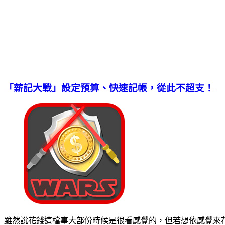
「薪記大戰」設定預算、快速記帳，從此不超支！
雖然說花錢這檔事大部份時候是很看感覺的，但若想依感覺來