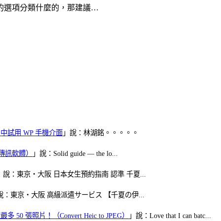
的選項分類什麼的，那建議…
oid 中試用 WP 手機介面
」說：林湖銘。。。。。
（FB傳訊軟體）
」說：Solid guide — the lo...
」說：東京・大阪 日本女生預約指南 認準 千夏...
說：東京・大阪 高級派遣サービス 【千夏の伊...
50 張照片！（Convert Heic to JPEG）
」說：Love that I can batc...