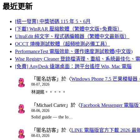
最近更新
[統一發票] 中獎號碼 115 年 5、6月
[下載] WinRAR 壓縮軟體（繁體中文版+免費版）
UltraEdit 純文字、程式碼編輯器（繁體中文最新版）
OCCT 燒機測試軟體（超頻檢測必備工具）
PerformanceTest 電腦效能、運作速度測試軟體(中文版)
Wise Registry Cleaner 登錄檔清理、重組、系統最佳
[免費] AnyDesk 遠端桌面：跨平台遙控 Win, Mac 電腦
「
匿名訪客
」於〈
Windows Phone 7.5 芒果模擬
08-07, 2026
林湖銘。。。。。
「
Michael Carter
」於〈
Facebook Messenger
08-06, 2026
Solid guide — the lo…
「
匿名訪客
」於〈
LINE 電腦版官方下載 2026 最
08-03, 2026