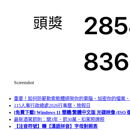
Screenshot
重要！如何防範勒索軟體綁架你的電腦、加密你的檔案、
115人事行政總處2026行事曆、放假日
[免費下載] Windows 11 簡體/繁體中文版 光碟映像 (IS
最新酒駕罰則：關3年、罰30萬、扣駕照牌照
【注音符號】轉【漢語拼音】字母對照表