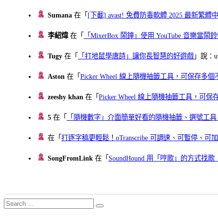
Sumana
在「
[下載] avast! 免費防毒軟體 2025 最新繁
李紹煒
在「
「MixerBox 鬧鐘」使用 YouTube 音樂
Tugy
在「
「打地鼠學唐詩」讓你長智慧的好遊戲
」說：uu
Aston
在「
Picker Wheel 線上隨機抽籤工具，可保存
zeeshy khan
在「
Picker Wheel 線上隨機抽籤工具，
5
在「
「隨機數字」介面簡單好看的隨機抽籤、選號工具
在「
打逐字稿更輕鬆！oTranscribe 可調速、可暫停
SongFromLink
在「
SoundHound 用「哼歌」的方式
Search
Search
for: