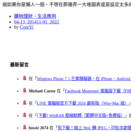
過如果你是懶人一個，不想在那邊弄一大堆圖表或是設定太多
購物理財、生活應用
Posted
04-13, 2014
11-01, 2022
on
by
CoreYi
最新留言
在「
Windows Phone 7.5 芒果模擬器，在 iPhone、Andr
Michael Carter
在「
Facebook Messenger 電腦版下載
在「
LINE 電腦版官方下載 2026 最新版（Win+Mac 版）
在「
[下載] WinRAR 壓縮軟體（繁體中文版+免費版）
」
bowie 2674
在「
免下載！線上 Heic 轉 JPEG，可批次處理最多 