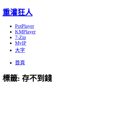
重灌狂人
PotPlayer
KMPlayer
7-Zip
MyIP
大字
Menu
Skip
首頁
to
content
標籤:
存不到錢