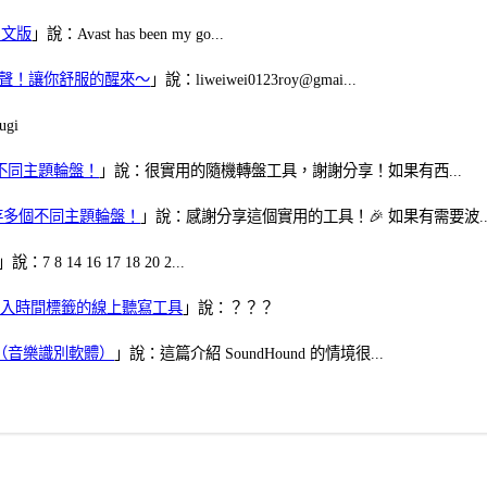
體中文版
」說：Avast has been my go...
當鬧鈴聲！讓你舒服的醒來～
」說：liweiwei0123roy@gmai...
gi
多個不同主題輪盤！
」說：很實用的隨機轉盤工具，謝謝分享！如果有西...
可保存多個不同主題輪盤！
」說：感謝分享這個實用的工具！🎉 如果有需要波..
」說：7 8 14 16 17 18 20 2...
、可加入時間標籤的線上聽寫工具
」說：？？？
找歌（音樂識別軟體）
」說：這篇介紹 SoundHound 的情境很...