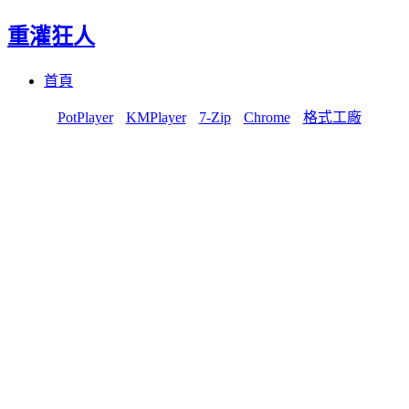
重灌狂人
Menu
Skip
首頁
to
content
PotPlayer
KMPlayer
7-Zip
Chrome
格式工廠