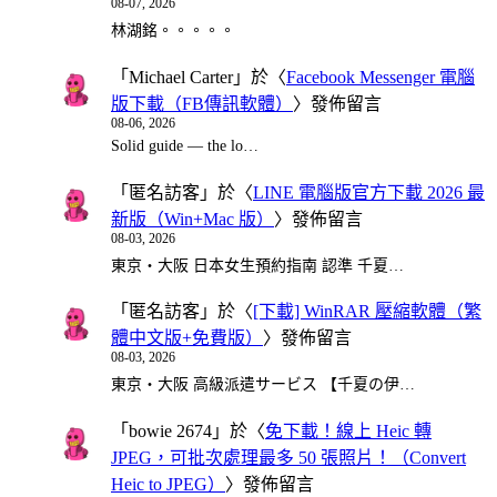
08-07, 2026
林湖銘。。。。。
「
Michael Carter
」於〈
Facebook Messenger 電腦
版下載（FB傳訊軟體）
〉發佈留言
08-06, 2026
Solid guide — the lo…
「
匿名訪客
」於〈
LINE 電腦版官方下載 2026 最
新版（Win+Mac 版）
〉發佈留言
08-03, 2026
東京・大阪 日本女生預約指南 認準 千夏…
「
匿名訪客
」於〈
[下載] WinRAR 壓縮軟體（繁
體中文版+免費版）
〉發佈留言
08-03, 2026
東京・大阪 高級派遣サービス 【千夏の伊…
「
bowie 2674
」於〈
免下載！線上 Heic 轉
JPEG，可批次處理最多 50 張照片！（Convert
Heic to JPEG）
〉發佈留言