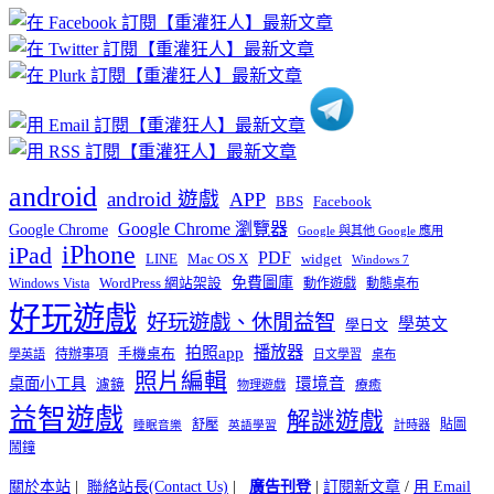
章
分
類
android
android 遊戲
APP
BBS
Facebook
Google Chrome 瀏覽器
Google Chrome
Google 與其他 Google 應用
iPhone
iPad
PDF
widget
LINE
Mac OS X
Windows 7
免費圖庫
Windows Vista
WordPress 網站架設
動作遊戲
動態桌布
好玩遊戲
好玩遊戲、休閒益智
學英文
學日文
播放器
拍照app
待辦事項
手機桌布
學英語
日文學習
桌布
照片編輯
桌面小工具
環境音
濾鏡
療癒
物理遊戲
益智遊戲
解謎遊戲
舒壓
貼圖
計時器
睡眠音樂
英語學習
鬧鐘
關於本站
|
聯絡站長(Contact Us)
|
廣告刊登
|
訂閱新文章
/
用 Email