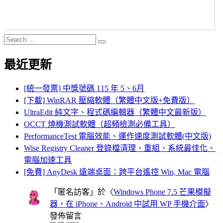
Search
Search
for:
最近更新
[統一發票] 中獎號碼 115 年 5、6月
[下載] WinRAR 壓縮軟體（繁體中文版+免費版）
UltraEdit 純文字、程式碼編輯器（繁體中文最新版）
OCCT 燒機測試軟體（超頻檢測必備工具）
PerformanceTest 電腦效能、運作速度測試軟體(中文版)
Wise Registry Cleaner 登錄檔清理、重組、系統最佳化、
電腦加速工具
[免費] AnyDesk 遠端桌面：跨平台遙控 Win, Mac 電腦
「
匿名訪客
」於〈
Windows Phone 7.5 芒果模擬
器，在 iPhone、Android 中試用 WP 手機介面
〉
發佈留言