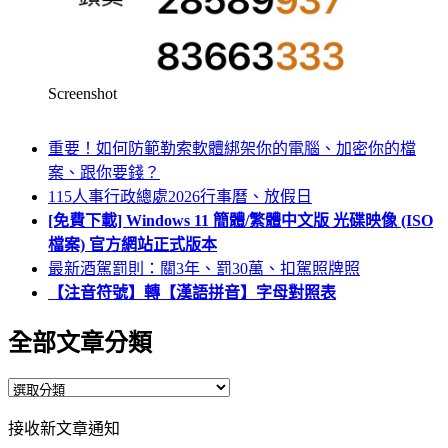
Screenshot
重要！如何防範勒索軟體綁架你的電腦、加密你的檔
案、跟你要錢？
115人事行政總處2026行事曆、放假日
[免費下載] Windows 11 簡體/繁體中文版 光碟映像 (ISO
檔案) 官方網站正式版本
最新酒駕罰則：關3年、罰30萬、扣駕照牌照
【注音符號】轉【漢語拼音】字母對照表
全部文章分類
全
部
接收新文章通知
文