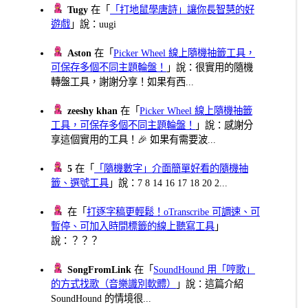
Tugy
在「
「打地鼠學唐詩」讓你長智慧的好
遊戲
」說：uugi
Aston
在「
Picker Wheel 線上隨機抽籤工具，
可保存多個不同主題輪盤！
」說：很實用的隨機
轉盤工具，謝謝分享！如果有西...
zeeshy khan
在「
Picker Wheel 線上隨機抽籤
工具，可保存多個不同主題輪盤！
」說：感謝分
享這個實用的工具！🎉 如果有需要波...
5
在「
「隨機數字」介面簡單好看的隨機抽
籤、選號工具
」說：7 8 14 16 17 18 20 2...
在「
打逐字稿更輕鬆！oTranscribe 可調速、可
暫停、可加入時間標籤的線上聽寫工具
」
說：？？？
SongFromLink
在「
SoundHound 用「哼歌」
的方式找歌（音樂識別軟體）
」說：這篇介紹
SoundHound 的情境很...