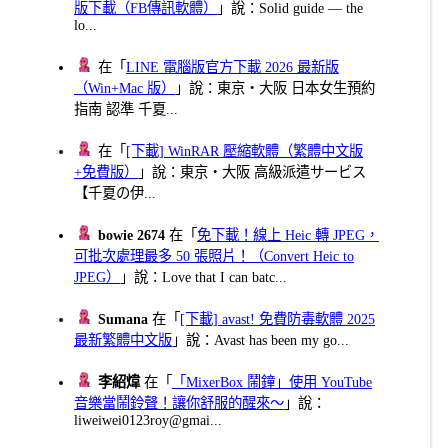
版下載（FB傳訊軟體）
」說：Solid guide — the
lo...
在「
LINE 電腦版官方下載 2026 最新版
（Win+Mac 版）
」說：東京・大阪 日本女生預約
指南 認準 千夏...
在「
[下載] WinRAR 壓縮軟體（繁體中文版
+免費版）
」說：東京・大阪 高級派遣サービス
【千夏の伊...
bowie 2674
在「
免下載！線上 Heic 轉 JPEG，
可批次處理最多 50 張照片！（Convert Heic to
JPEG）
」說：Love that I can batc...
Sumana
在「
[下載] avast! 免費防毒軟體 2025
最新繁體中文版
」說：Avast has been my go...
李紹煒
在「
「MixerBox 鬧鐘」使用 YouTube
音樂當鬧鈴聲！讓你舒服的醒來～
」說：
liweiwei0123roy@gmai...