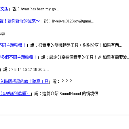
體中文版
」說：Avast has been my go...
當鬧鈴聲！讓你舒服的醒來～
」說：liweiwei0123roy@gmai...
gi
多個不同主題輪盤！
」說：很實用的隨機轉盤工具，謝謝分享！如果有西...
可保存多個不同主題輪盤！
」說：感謝分享這個實用的工具！🎉 如果有需要波..
」說：7 8 14 16 17 18 20 2...
、可加入時間標籤的線上聽寫工具
」說：？？？
找歌（音樂識別軟體）
」說：這篇介紹 SoundHound 的情境很...