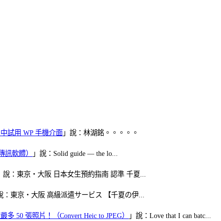
oid 中試用 WP 手機介面
」說：林湖銘。。。。。
（FB傳訊軟體）
」說：Solid guide — the lo...
」說：東京・大阪 日本女生預約指南 認準 千夏...
說：東京・大阪 高級派遣サービス 【千夏の伊...
50 張照片！（Convert Heic to JPEG）
」說：Love that I can batc...