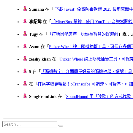
Sumana
在「
[下載] avast! 免費防毒軟體 2025 最新繁
李紹煒
在「
「MixerBox 鬧鐘」使用 YouTube 音樂
Tugy
在「
「打地鼠學唐詩」讓你長智慧的好遊戲
」說：uu
Aston
在「
Picker Wheel 線上隨機抽籤工具，可保存
zeeshy khan
在「
Picker Wheel 線上隨機抽籤工具，
5
在「
「隨機數字」介面簡單好看的隨機抽籤、選號工具
在「
打逐字稿更輕鬆！oTranscribe 可調速、可暫停
SongFromLink
在「
SoundHound 用「哼歌」的方式
Search
Search
for: