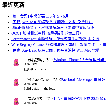
最近更新
[統一發票] 中獎號碼 115 年 5、6月
[下載] WinRAR 壓縮軟體（繁體中文版+免費版）
UltraEdit 純文字、程式碼編輯器（繁體中文最新版）
OCCT 燒機測試軟體（超頻檢測必備工具）
PerformanceTest 電腦效能、運作速度測試軟體(中文版)
Wise Registry Cleaner 登錄檔清理、重組、系統最佳
[免費] AnyDesk 遠端桌面：跨平台遙控 Win, Mac 電腦
「
匿名訪客
」於〈
Windows Phone 7.5 芒果模擬
08-07, 2026
林湖銘。。。。。
「
Michael Carter
」於〈
Facebook Messenger
08-06, 2026
Solid guide — the lo…
「
匿名訪客
」於〈
LINE 電腦版官方下載 2026 最
08-03, 2026