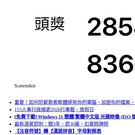
Screenshot
重要！如何防範勒索軟體綁架你的電腦、加密你的檔案、
115人事行政總處2026行事曆、放假日
[免費下載] Windows 11 簡體/繁體中文版 光碟映像 (IS
最新酒駕罰則：關3年、罰30萬、扣駕照牌照
【注音符號】轉【漢語拼音】字母對照表