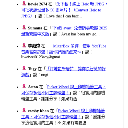
bowie 2674
在「
免下載！線上 Heic 轉 JPEG，
可批次處理最多 50 張照片！（Convert Heic to
JPEG）
」說：Love that I can batc...
Sumana
在「
[下載] avast! 免費防毒軟體 2025
最新繁體中文版
」說：Avast has been my go...
李紹煒
在「
「MixerBox 鬧鐘」使用 YouTube
音樂當鬧鈴聲！讓你舒服的醒來～
」說：
liweiwei0123roy@gmai...
Tugy
在「
「打地鼠學唐詩」讓你長智慧的好
遊戲
」說：uugi
Aston
在「
Picker Wheel 線上隨機抽籤工具，
可保存多個不同主題輪盤！
」說：很實用的隨機
轉盤工具，謝謝分享！如果有西...
zeeshy khan
在「
Picker Wheel 線上隨機抽籤
工具，可保存多個不同主題輪盤！
」說：感謝分
享這個實用的工具！🎉 如果有需要波...