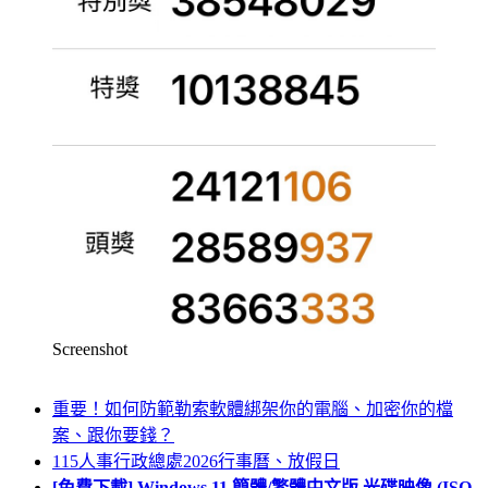
Screenshot
重要！如何防範勒索軟體綁架你的電腦、加密你的檔
案、跟你要錢？
115人事行政總處2026行事曆、放假日
[免費下載] Windows 11 簡體/繁體中文版 光碟映像 (ISO