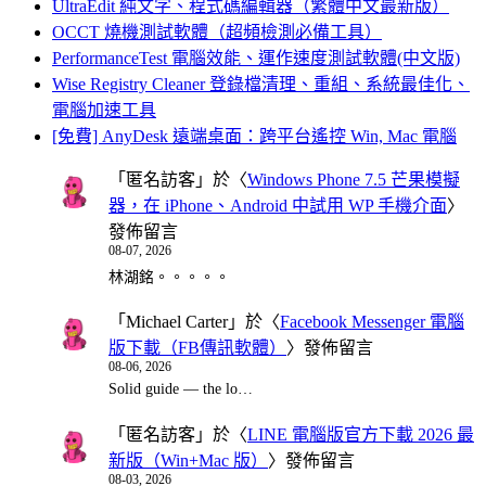
UltraEdit 純文字、程式碼編輯器（繁體中文最新版）
OCCT 燒機測試軟體（超頻檢測必備工具）
PerformanceTest 電腦效能、運作速度測試軟體(中文版)
Wise Registry Cleaner 登錄檔清理、重組、系統最佳化、
電腦加速工具
[免費] AnyDesk 遠端桌面：跨平台遙控 Win, Mac 電腦
「
匿名訪客
」於〈
Windows Phone 7.5 芒果模擬
器，在 iPhone、Android 中試用 WP 手機介面
〉
發佈留言
08-07, 2026
林湖銘。。。。。
「
Michael Carter
」於〈
Facebook Messenger 電腦
版下載（FB傳訊軟體）
〉發佈留言
08-06, 2026
Solid guide — the lo…
「
匿名訪客
」於〈
LINE 電腦版官方下載 2026 最
新版（Win+Mac 版）
〉發佈留言
08-03, 2026