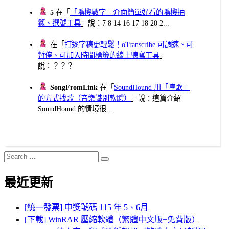
5
在「
「隨機數字」介面簡單好看的隨機抽
籤、選號工具
」說：7 8 14 16 17 18 20 2...
在「
打逐字稿更輕鬆！oTranscribe 可調速、可
暫停、可加入時間標籤的線上聽寫工具
」
說：？？？
SongFromLink
在「
SoundHound 用「哼歌」
的方式找歌（音樂識別軟體）
」說：這篇介紹
SoundHound 的情境很...
Search
Search
for:
最近更新
[統一發票] 中獎號碼 115 年 5、6月
[下載] WinRAR 壓縮軟體（繁體中文版+免費版）