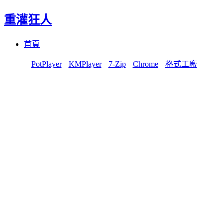
重灌狂人
Menu
Skip
首頁
to
content
PotPlayer
KMPlayer
7-Zip
Chrome
格式工廠