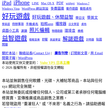
iPhone
iPad
PDF
widget
LINE
Mac OS X
Windows 7
免費圖庫
Windows Vista
WordPress 網站架設
動作遊戲
動態桌布
好玩遊戲
好玩遊戲、休閒益智
學英文
學日文
播放器
拍照app
待辦事項
手機桌布
學英語
日文學習
桌布
照片編輯
桌面小工具
環境音
濾鏡
療癒
物理遊戲
益智遊戲
解謎遊戲
舒壓
貼圖
計時器
睡眠音樂
英語學習
鬧鐘
關於本站
|
聯絡站長(Contact Us)
|
廣告刊登
|
訂閱新文章
/
用 Email
閱電子報
|
WordPress
本站使用又快又便宜的：
Vultr VPS 日本主機
© 2026 版權所有，非經授權請勿全文轉貼
本站並無銷售任何軟體、光碟、大補帖等商品，本站與任何
xyz 網站完全無關。
本站並無委託或授權任何個人、公司或第三者承辦任何電腦維
修買賣、宣傳推廣或商品銷售之業務，
若發現盜用 "重灌狂人" 或 "不來恩" 名義之行為，請協助通報