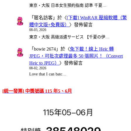
東京・大阪 日本女生預約指南 認準 千夏…
「
匿名訪客
」於〈
[下載] WinRAR 壓縮軟體（繁
體中文版+免費版）
〉發佈留言
08-03, 2026
東京・大阪 高級派遣サービス 【千夏の伊…
「
bowie 2674
」於〈
免下載！線上 Heic 轉
JPEG，可批次處理最多 50 張照片！（Convert
Heic to JPEG）
〉發佈留言
08-02, 2026
Love that I can batc…
[統一發票] 中獎號碼 115 年5、6月