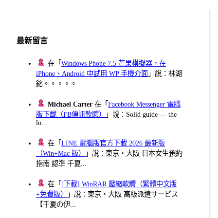
最新留言
在「
Windows Phone 7.5 芒果模擬器，在
iPhone、Android 中試用 WP 手機介面
」說：林湖
銘。。。。。
Michael Carter
在「
Facebook Messenger 電腦
版下載（FB傳訊軟體）
」說：Solid guide — the
lo...
在「
LINE 電腦版官方下載 2026 最新版
（Win+Mac 版）
」說：東京・大阪 日本女生預約
指南 認準 千夏...
在「
[下載] WinRAR 壓縮軟體（繁體中文版
+免費版）
」說：東京・大阪 高級派遣サービス
【千夏の伊...