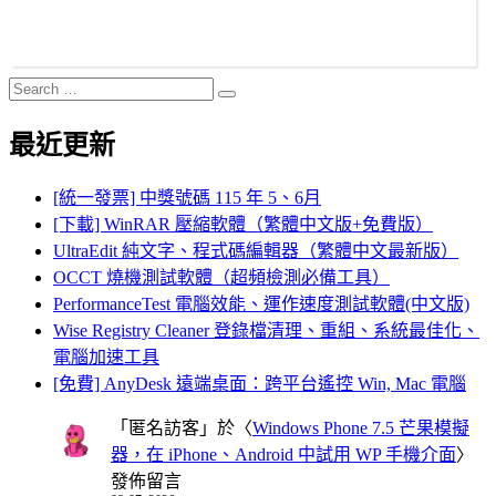
Search
Search
for:
最近更新
[統一發票] 中獎號碼 115 年 5、6月
[下載] WinRAR 壓縮軟體（繁體中文版+免費版）
UltraEdit 純文字、程式碼編輯器（繁體中文最新版）
OCCT 燒機測試軟體（超頻檢測必備工具）
PerformanceTest 電腦效能、運作速度測試軟體(中文版)
Wise Registry Cleaner 登錄檔清理、重組、系統最佳化、
電腦加速工具
[免費] AnyDesk 遠端桌面：跨平台遙控 Win, Mac 電腦
「
匿名訪客
」於〈
Windows Phone 7.5 芒果模擬
器，在 iPhone、Android 中試用 WP 手機介面
〉
發佈留言