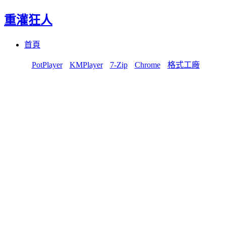
重灌狂人
Menu
Skip
首頁
to
content
PotPlayer
KMPlayer
7-Zip
Chrome
格式工廠