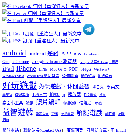
章
分
類
android
android 遊戲
APP
BBS
Facebook
Google Chrome 瀏覽器
Google Chrome
Google 與其他 Google 應用
iPhone
iPad
PDF
widget
LINE
Mac OS X
Windows 7
免費圖庫
Windows Vista
WordPress 網站架設
動作遊戲
動態桌布
好玩遊戲
好玩遊戲、休閒益智
學英文
學日文
播放器
拍照app
待辦事項
手機桌布
學英語
日文學習
桌布
照片編輯
桌面小工具
環境音
濾鏡
療癒
物理遊戲
益智遊戲
解謎遊戲
舒壓
貼圖
計時器
睡眠音樂
英語學習
鬧鐘
關於本站
|
聯絡站長(Contact Us)
|
廣告刊登
|
訂閱新文章
/
用 Email