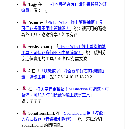
Tugy
在「
「打地鼠學唐詩」讓你長智慧的好
遊戲
」說：uugi
Aston
在「
Picker Wheel 線上隨機抽籤工具，
可保存多個不同主題輪盤！
」說：很實用的隨機
轉盤工具，謝謝分享！如果有西...
zeeshy khan
在「
Picker Wheel 線上隨機抽籤
工具，可保存多個不同主題輪盤！
」說：感謝分
享這個實用的工具！🎉 如果有需要波...
5
在「
「隨機數字」介面簡單好看的隨機抽
籤、選號工具
」說：7 8 14 16 17 18 20 2...
在「
打逐字稿更輕鬆！oTranscribe 可調速、可
暫停、可加入時間標籤的線上聽寫工具
」
說：？？？
SongFromLink
在「
SoundHound 用「哼歌」
的方式找歌（音樂識別軟體）
」說：這篇介紹
SoundHound 的情境很...