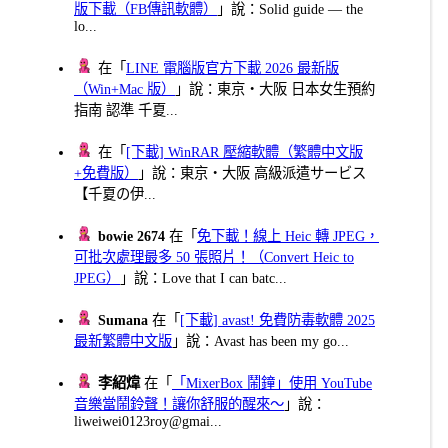
版下載（FB傳訊軟體）
」說：Solid guide — the
lo...
在「
LINE 電腦版官方下載 2026 最新版
（Win+Mac 版）
」說：東京・大阪 日本女生預約
指南 認準 千夏...
在「
[下載] WinRAR 壓縮軟體（繁體中文版
+免費版）
」說：東京・大阪 高級派遣サービス
【千夏の伊...
bowie 2674
在「
免下載！線上 Heic 轉 JPEG，
可批次處理最多 50 張照片！（Convert Heic to
JPEG）
」說：Love that I can batc...
Sumana
在「
[下載] avast! 免費防毒軟體 2025
最新繁體中文版
」說：Avast has been my go...
李紹煒
在「
「MixerBox 鬧鐘」使用 YouTube
音樂當鬧鈴聲！讓你舒服的醒來～
」說：
liweiwei0123roy@gmai...