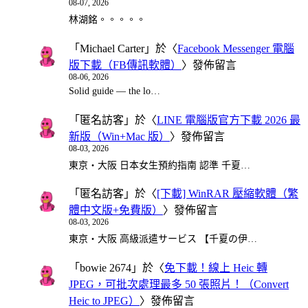
08-07, 2026
林湖銘。。。。。
「
Michael Carter
」於〈
Facebook Messenger 電腦
版下載（FB傳訊軟體）
〉發佈留言
08-06, 2026
Solid guide — the lo…
「
匿名訪客
」於〈
LINE 電腦版官方下載 2026 最
新版（Win+Mac 版）
〉發佈留言
08-03, 2026
東京・大阪 日本女生預約指南 認準 千夏…
「
匿名訪客
」於〈
[下載] WinRAR 壓縮軟體（繁
體中文版+免費版）
〉發佈留言
08-03, 2026
東京・大阪 高級派遣サービス 【千夏の伊…
「
bowie 2674
」於〈
免下載！線上 Heic 轉
JPEG，可批次處理最多 50 張照片！（Convert
Heic to JPEG）
〉發佈留言