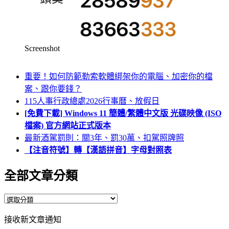
Screenshot
重要！如何防範勒索軟體綁架你的電腦、加密你的檔
案、跟你要錢？
115人事行政總處2026行事曆、放假日
[免費下載] Windows 11 簡體/繁體中文版 光碟映像 (ISO
檔案) 官方網站正式版本
最新酒駕罰則：關3年、罰30萬、扣駕照牌照
【注音符號】轉【漢語拼音】字母對照表
全部文章分類
全
部
接收新文章通知
文