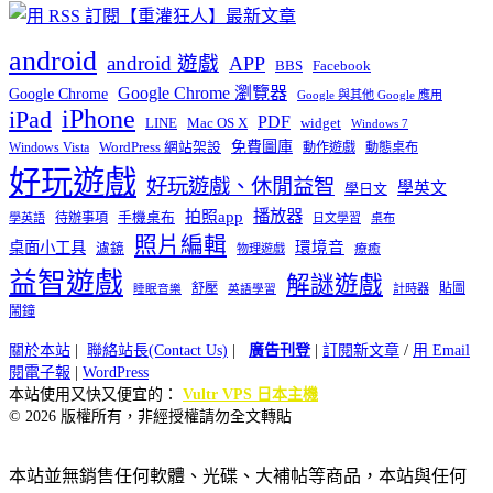
android
android 遊戲
APP
BBS
Facebook
Google Chrome 瀏覽器
Google Chrome
Google 與其他 Google 應用
iPhone
iPad
PDF
widget
LINE
Mac OS X
Windows 7
免費圖庫
Windows Vista
WordPress 網站架設
動作遊戲
動態桌布
好玩遊戲
好玩遊戲、休閒益智
學英文
學日文
播放器
拍照app
待辦事項
手機桌布
學英語
日文學習
桌布
照片編輯
桌面小工具
環境音
濾鏡
療癒
物理遊戲
益智遊戲
解謎遊戲
舒壓
貼圖
計時器
睡眠音樂
英語學習
鬧鐘
關於本站
|
聯絡站長(Contact Us)
|
廣告刊登
|
訂閱新文章
/
用 Email
閱電子報
|
WordPress
本站使用又快又便宜的：
Vultr VPS 日本主機
© 2026 版權所有，非經授權請勿全文轉貼
本站並無銷售任何軟體、光碟、大補帖等商品，本站與任何