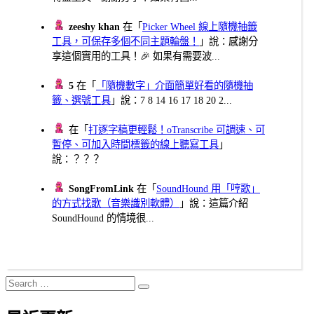
zeeshy khan
在「
Picker Wheel 線上隨機抽籤
工具，可保存多個不同主題輪盤！
」說：感謝分
享這個實用的工具！🎉 如果有需要波...
5
在「
「隨機數字」介面簡單好看的隨機抽
籤、選號工具
」說：7 8 14 16 17 18 20 2...
在「
打逐字稿更輕鬆！oTranscribe 可調速、可
暫停、可加入時間標籤的線上聽寫工具
」
說：？？？
SongFromLink
在「
SoundHound 用「哼歌」
的方式找歌（音樂識別軟體）
」說：這篇介紹
SoundHound 的情境很...
Search
Search
for: