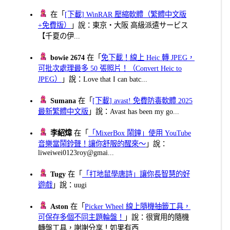
在「
[下載] WinRAR 壓縮軟體（繁體中文版
+免費版）
」說：東京・大阪 高級派遣サービス
【千夏の伊...
bowie 2674
在「
免下載！線上 Heic 轉 JPEG，
可批次處理最多 50 張照片！（Convert Heic to
JPEG）
」說：Love that I can batc...
Sumana
在「
[下載] avast! 免費防毒軟體 2025
最新繁體中文版
」說：Avast has been my go...
李紹煒
在「
「MixerBox 鬧鐘」使用 YouTube
音樂當鬧鈴聲！讓你舒服的醒來～
」說：
liweiwei0123roy@gmai...
Tugy
在「
「打地鼠學唐詩」讓你長智慧的好
遊戲
」說：uugi
Aston
在「
Picker Wheel 線上隨機抽籤工具，
可保存多個不同主題輪盤！
」說：很實用的隨機
轉盤工具，謝謝分享！如果有西...