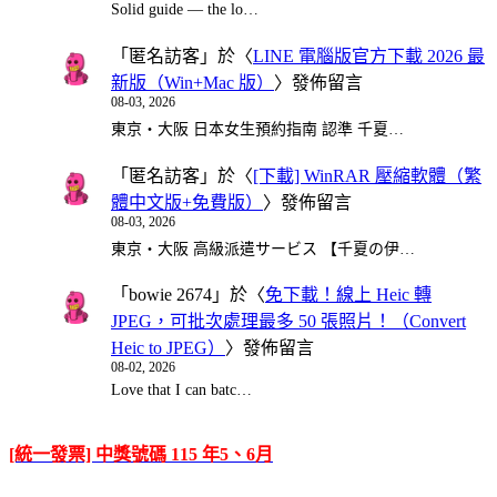
Solid guide — the lo…
「
匿名訪客
」於〈
LINE 電腦版官方下載 2026 最
新版（Win+Mac 版）
〉發佈留言
08-03, 2026
東京・大阪 日本女生預約指南 認準 千夏…
「
匿名訪客
」於〈
[下載] WinRAR 壓縮軟體（繁
體中文版+免費版）
〉發佈留言
08-03, 2026
東京・大阪 高級派遣サービス 【千夏の伊…
「
bowie 2674
」於〈
免下載！線上 Heic 轉
JPEG，可批次處理最多 50 張照片！（Convert
Heic to JPEG）
〉發佈留言
08-02, 2026
Love that I can batc…
[統一發票] 中獎號碼 115 年5、6月