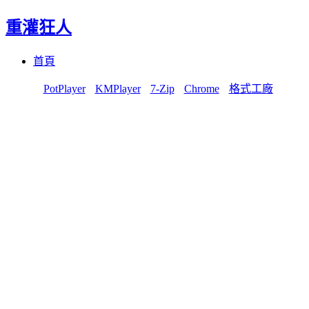
重灌狂人
Menu
Skip
首頁
to
content
PotPlayer
KMPlayer
7-Zip
Chrome
格式工廠