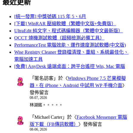
最近更新
[統一發票] 中獎號碼 115 年 5、6月
[下載] WinRAR 壓縮軟體（繁體中文版+免費版）
UltraEdit 純文字、程式碼編輯器（繁體中文最新版）
OCCT 燒機測試軟體（超頻檢測必備工具）
PerformanceTest 電腦效能、運作速度測試軟體(中文版)
Wise Registry Cleaner 登錄檔清理、重組、系統最佳化、
電腦加速工具
[免費] AnyDesk 遠端桌面：跨平台遙控 Win, Mac 電腦
「
匿名訪客
」於〈
Windows Phone 7.5 芒果模擬
器，在 iPhone、Android 中試用 WP 手機介面
〉
發佈留言
08-07, 2026
林湖銘。。。。。
「
Michael Carter
」於〈
Facebook Messenger 電腦
版下載（FB傳訊軟體）
〉發佈留言
08-06, 2026