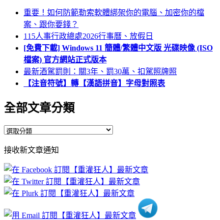
重要！如何防範勒索軟體綁架你的電腦、加密你的檔
案、跟你要錢？
115人事行政總處2026行事曆、放假日
[免費下載] Windows 11 簡體/繁體中文版 光碟映像 (ISO
檔案) 官方網站正式版本
最新酒駕罰則：關3年、罰30萬、扣駕照牌照
【注音符號】轉【漢語拼音】字母對照表
全部文章分類
全
部
接收新文章通知
文
章
分
類